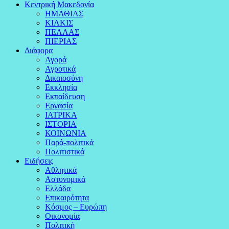
Κεντρική Μακεδονία
ΗΜΑΘΙΑΣ
ΚΙΛΚΙΣ
ΠΕΛΛΑΣ
ΠΙΕΡΙΑΣ
Διάφορα
Αγορά
Αγροτικά
Δικαιοσύνη
Εκκλησία
Εκπαίδευση
Εργασία
ΙΑΤΡΙΚΑ
ΙΣΤΟΡΙΑ
ΚΟΙΝΩΝΙΑ
Παρά-πολιτικά
Πολιτιστικά
Ειδήσεις
Αθλητικά
Αστυνομικά
Ελλάδα
Επικαιρότητα
Κόσμος – Ευρώπη
Οικονομία
Πολιτική