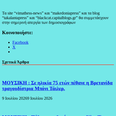
Τα site “vimathess-news” και “makedoniapress” και τα blog
“takalantapress” και “blackcat.capitalblogs.gr” θα συμμετάσχουν
στην σημερινή απεργία των δημοσιογράφων
Κοινοποιήστε:
Facebook
X
Σχετικά Άρθρα
ΜΟΥΣΙΚΗ : Σε ηλικία 75 ετών πέθανε η Βρετανίδα
τραγουδίστρια Μπόνι Τάιλερ.
9 Ιουλίου 2026
9 Ιουλίου 2026