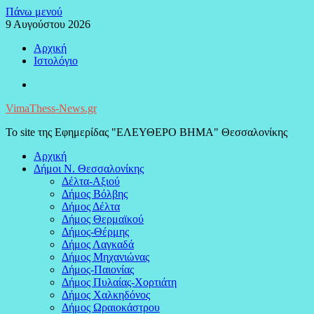
Μεταπηδήστε
Πάνω μενού
στο
9 Αυγούστου 2026
περιεχόμενο
Αρχική
Ιστολόγιο
Facebook
VimaThess-News.gr
Το site της Εφημερίδας "ΕΛΕΥΘΕΡΟ ΒΗΜΑ" Θεσσαλονίκης
Αρχική
Δήμοι Ν. Θεσσαλονίκης
Δέλτα-Αξιού
Δήμος Βόλβης
Δήμος Δέλτα
Δήμος Θερμαϊκού
Δήμος-Θέρμης
Δήμος Λαγκαδά
Δήμος Μηχανιώνας
Δήμος-Παιονίας
Δήμος Πυλαίας-Χορτιάτη
Δήμος Χαλκηδόνος
Δήμος Ωραιοκάστρου