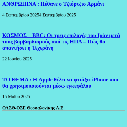
ΑΝΘΡΩΠΙΝΑ : Πέθανε ο Τζιόρτζιο Αρμάνι
4 Σεπτεμβρίου 2025
4 Σεπτεμβρίου 2025
ΚΟΣΜΟΣ – BBC: Οι τρεις επιλογές του Ιράν μετά
τους βομβαρδισμούς από τις ΗΠΑ – Πώς θα
απαντήσει η Τεχεράνη
22 Ιουνίου 2025
ΤΟ ΘΕΜΑ : Η Apple θέλει να φτιάξει iPhone που
θα χρησιμοποιούνται μέσω εγκεφάλου
15 Μαΐου 2025
ΟΑΣΘ-ΟΣΕ Θεσσαλονίκης Α.Ε.