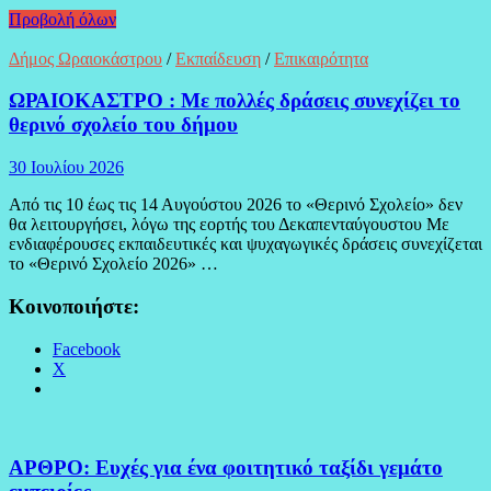
Προβολή όλων
Δήμος Ωραιοκάστρου
/
Εκπαίδευση
/
Επικαιρότητα
ΩΡΑΙΟΚΑΣΤΡΟ : Με πολλές δράσεις συνεχίζει το
θερινό σχολείο του δήμου
30 Ιουλίου 2026
Από τις 10 έως τις 14 Αυγούστου 2026 το «Θερινό Σχολείο» δεν
θα λειτουργήσει, λόγω της εορτής του Δεκαπενταύγουστου Με
ενδιαφέρουσες εκπαιδευτικές και ψυχαγωγικές δράσεις συνεχίζεται
το «Θερινό Σχολείο 2026» …
Κοινοποιήστε:
Facebook
X
ΑΡΘΡΟ: Ευχές για ένα φοιτητικό ταξίδι γεμάτο