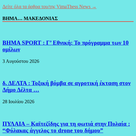
Δείτε όλα τα άρθρα του/της VimaThess News →
ΒΗΜΑ… ΜΑΚΕΔΟΝΙΑΣ
BHMA SPORT : Γ’ Εθνική: Το πρόγραμμα των 10
ομίλων
3 Αυγούστου 2026
δ. ΔΕΛΤΑ : Τοξική βόμβα σε αγροτική έκταση στον
Δήμο Δέλτα …
28 Ιουλίου 2026
ΠΥΛΑΙΑ – Καϊτεζίδης για τη φωτιά στην Πυλαία :
“Φύλακας άγγελος το drone του δήμου”