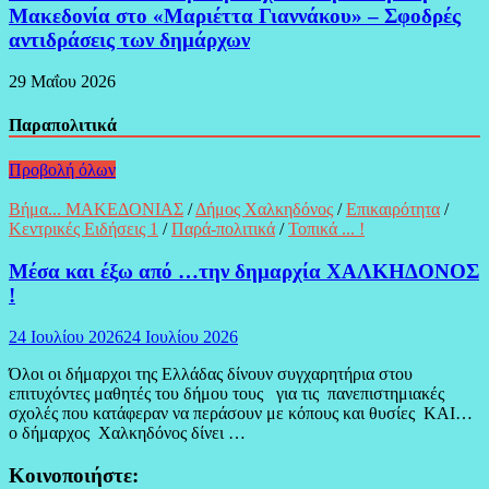
Μακεδονία στο «Μαριέττα Γιαννάκου» – Σφοδρές
αντιδράσεις των δημάρχων
29 Μαΐου 2026
Παραπολιτικά
Προβολή όλων
Βήμα... ΜΑΚΕΔΟΝΙΑΣ
/
Δήμος Χαλκηδόνος
/
Επικαιρότητα
/
Κεντρικές Ειδήσεις 1
/
Παρά-πολιτικά
/
Τοπικά ... !
Μέσα και έξω από …την δημαρχία ΧΑΛΚΗΔΟΝΟΣ
!
24 Ιουλίου 2026
24 Ιουλίου 2026
Όλοι οι δήμαρχοι της Ελλάδας δίνουν συγχαρητήρια στου
επιτυχόντες μαθητές του δήμου τους για τις πανεπιστημιακές
σχολές που κατάφεραν να περάσουν με κόπους και θυσίες ΚΑΙ…
ο δήμαρχος Χαλκηδόνος δίνει …
Κοινοποιήστε: