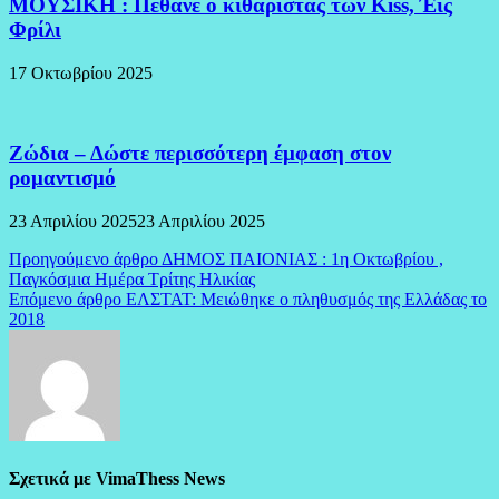
ΜΟΥΣΙΚΗ : Πέθανε ο κιθαρίστας των Kiss, Έις
Φρίλι
17 Οκτωβρίου 2025
Ζώδια – Δώστε περισσότερη έμφαση στον
ρομαντισμό
23 Απριλίου 2025
23 Απριλίου 2025
Πλοήγηση
Προηγούμενο άρθρο
ΔΗΜΟΣ ΠΑΙΟΝΙΑΣ : 1η Οκτωβρίου ,
Παγκόσμια Ημέρα Τρίτης Ηλικίας
άρθρων
Επόμενο άρθρο
ΕΛΣΤΑΤ: Μειώθηκε ο πληθυσμός της Ελλάδας το
2018
Σχετικά με VimaThess News