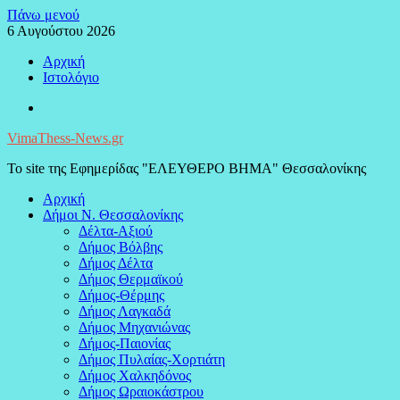
Μεταπηδήστε
Πάνω μενού
στο
6 Αυγούστου 2026
περιεχόμενο
Αρχική
Ιστολόγιο
Facebook
VimaThess-News.gr
Το site της Εφημερίδας "ΕΛΕΥΘΕΡΟ ΒΗΜΑ" Θεσσαλονίκης
Αρχική
Δήμοι Ν. Θεσσαλονίκης
Δέλτα-Αξιού
Δήμος Βόλβης
Δήμος Δέλτα
Δήμος Θερμαϊκού
Δήμος-Θέρμης
Δήμος Λαγκαδά
Δήμος Μηχανιώνας
Δήμος-Παιονίας
Δήμος Πυλαίας-Χορτιάτη
Δήμος Χαλκηδόνος
Δήμος Ωραιοκάστρου