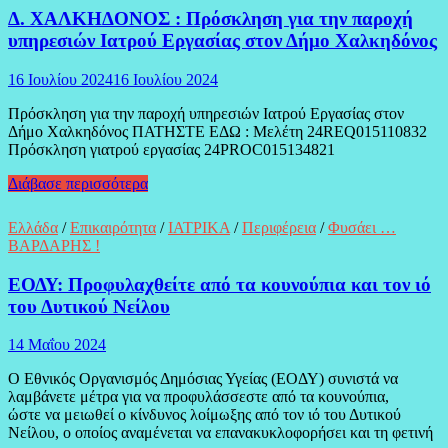
οι
Δ. ΧΑΛΚΗΔΟΝΟΣ : Πρόσκληση για την παροχή
δωρεάν
υπηρεσιών Ιατρού Εργασίας στον Δήμο Χαλκηδόνος
έλεγχοι
ταχείας
ανίχνευσης
16 Ιουλίου 2024
16 Ιουλίου 2024
αντιγόνου
Πρόσκληση για την παροχή υπηρεσιών Ιατρού Εργασίας στον
(rapid
Δήμο Χαλκηδόνος ΠΑΤΗΣΤΕ ΕΔΩ : Μελέτη 24REQ015110832
test)
Πρόσκληση γιατρού εργασίας 24PROC015134821
Covid-
19
Δ.
Διάβασε περισσότερα
ΧΑΛΚΗΔΟΝΟΣ
:
Ελλάδα
/
Επικαιρότητα
/
ΙΑΤΡΙΚΑ
/
Περιφέρεια
/
Φυσάει …
Πρόσκληση
ΒΑΡΔΑΡΗΣ !
για
την
ΕΟΔΥ: Προφυλαχθείτε από τα κουνούπια και τον ιό
παροχή
του Δυτικού Νείλου
υπηρεσιών
Ιατρού
Εργασίας
14 Μαΐου 2024
στον
Ο Εθνικός Οργανισμός Δημόσιας Υγείας (ΕΟΔΥ) συνιστά να
Δήμο
λαμβάνετε μέτρα για να προφυλάσσεστε από τα κουνούπια,
Χαλκηδόνος
ώστε να μειωθεί ο κίνδυνος λοίμωξης από τον ιό του Δυτικού
Νείλου, ο οποίος αναμένεται να επανακυκλοφορήσει και τη φετινή