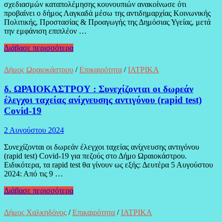
σχεδιασμών καταπολέμησης κουνουπιών ανακοίνωσε ότι
προβαίνει ο δήμος Λαγκαδά μέσω της αντιδημαρχίας Κοινωνικής
Πολιτικής, Προστασίας & Προαγωγής της Δημόσιας Υγείας, μετά
την εμφάνιση επιπλέον …
δ.
Διάβασε περισσότερα
ΛΑΓΚΑΔΑ
:
Δήμος Ωραιοκάστρου
/
Επικαιρότητα
/
ΙΑΤΡΙΚΑ
ΜΑΚΕΔΟΝΙΑ
Εντατικοποιεί
δ. ΩΡΑΙΟΚΑΣΤΡΟΥ : Συνεχίζονται οι δωρεάν
τους
έλεγχοι ταχείας ανίχνευσης αντιγόνου (rapid test)
ψεκασμούς
Covid-19
μετά
την
εμφάνιση
2 Αυγούστου 2024
νέων
κρουσμάτων
Συνεχίζονται οι δωρεάν έλεγχοι ταχείας ανίχνευσης αντιγόνου
του
(rapid test) Covid-19 για πεζούς στο Δήμο Ωραιοκάστρου.
ιού
Ειδικότερα, τα rapid test θα γίνουν ως εξής: Δευτέρα 5 Αυγούστου
του
2024: Από τις 9 …
Δυτικού
δ.
Νείλου
Διάβασε περισσότερα
ΩΡΑΙΟΚΑΣΤΡΟΥ
:
Δήμος Χαλκηδόνος
/
Επικαιρότητα
/
ΙΑΤΡΙΚΑ
Συνεχίζονται