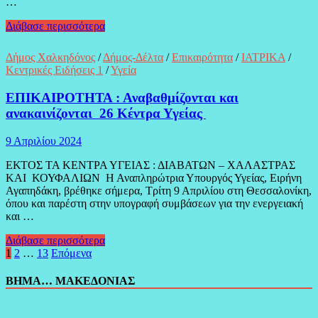
…
ΕΟΔΥ:
Διάβασε περισσότερα
Προφυλαχθείτε
από
Δήμος Χαλκηδόνος
/
Δήμος-Δέλτα
/
Επικαιρότητα
/
ΙΑΤΡΙΚΑ
/
τα
Κεντρικές Ειδήσεις 1
/
Υγεία
κουνούπια
και
ΕΠΙΚΑΙΡΟΤΗΤΑ : Αναβαθμίζονται και
τον
ανακαινίζονται 26 Κέντρα Υγείας
ιό
του
Δυτικού
9 Απριλίου 2024
Νείλου
ΕΚΤΟΣ ΤΑ ΚΕΝΤΡΑ ΥΓΕΙΑΣ : ΔΙΑΒΑΤΩΝ – ΧΑΛΑΣΤΡΑΣ
ΚΑΙ ΚΟΥΦΑΛΙΩΝ Η Αναπληρώτρια Υπουργός Υγείας, Ειρήνη
Αγαπηδάκη, βρέθηκε σήμερα, Τρίτη 9 Απριλίου στη Θεσσαλονίκη,
όπου και παρέστη στην υπογραφή συμβάσεων για την ενεργειακή
και …
ΕΠΙΚΑΙΡΟΤΗΤΑ
Διάβασε περισσότερα
:
Σελιδοποίηση
1
2
…
13
Επόμενα
Αναβαθμίζονται
άρθρων
και
ΒΗΜΑ… ΜΑΚΕΔΟΝΙΑΣ
ανακαινίζονται
26
Κέντρα