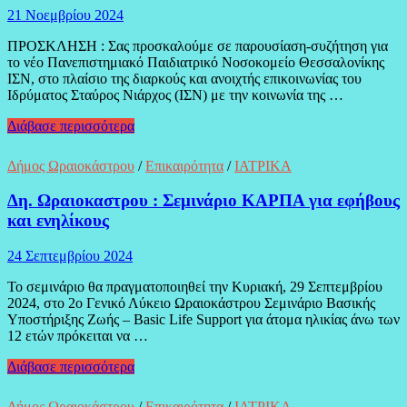
21 Νοεμβρίου 2024
ΠΡΟΣΚΛΗΣΗ : Σας προσκαλούμε σε παρουσίαση-συζήτηση για
το νέο Πανεπιστημιακό Παιδιατρικό Νοσοκομείο Θεσσαλονίκης
ΙΣΝ, στο πλαίσιο της διαρκούς και ανοιχτής επικοινωνίας του
Ιδρύματος Σταύρος Νιάρχος (ΙΣΝ) με την κοινωνία της …
Δήμος
Διάβασε περισσότερα
Πυλαίας-
Χορτιάτη
Δήμος Ωραιοκάστρου
/
Επικαιρότητα
/
ΙΑΤΡΙΚΑ
:
Save
Δη. Ωραιοκαστρου : Σεμινάριο ΚΑΡΠΑ για εφήβους
the
και ενηλίκους
date
–
Ανοιχτή
24 Σεπτεμβρίου 2024
Εκδήλωση
Το σεμινάριο θα πραγματοποιηθεί την Κυριακή, 29 Σεπτεμβρίου
2024, στο 2ο Γενικό Λύκειο Ωραιοκάστρου Σεμινάριο Βασικής
Υποστήριξης Ζωής – Basic Life Support για άτομα ηλικίας άνω των
12 ετών πρόκειται να …
Δη.
Διάβασε περισσότερα
Ωραιοκαστρου
:
Δήμος Ωραιοκάστρου
/
Επικαιρότητα
/
ΙΑΤΡΙΚΑ