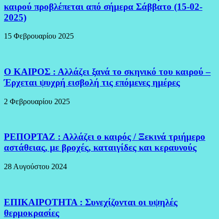
καιρού προβλέπεται από σήμερα Σάββατο (15-02-
2025)
15 Φεβρουαρίου 2025
Ο ΚΑΙΡΟΣ : Αλλάζει ξανά το σκηνικό του καιρού –
Έρχεται ψυχρή εισβολή τις επόμενες ημέρες
2 Φεβρουαρίου 2025
ΡΕΠΟΡΤΑΖ : Αλλάζει ο καιρός / Ξεκινά τριήμερο
αστάθειας, με βροχές, καταιγίδες και κεραυνούς
28 Αυγούστου 2024
ΕΠΙΚΑΙΡΟΤΗΤΑ : Συνεχίζονται οι υψηλές
θερμοκρασίες