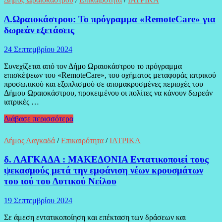
Σεμινάριο
ΚΑΡΠΑ
Δ.Ωραιοκάστρου: Το πρόγραμμα «RemoteCare» για
για
δωρεάν εξετάσεις
εφήβους
και
ενηλίκους
24 Σεπτεμβρίου 2024
Συνεχίζεται από τον Δήμο Ωραιοκάστρου το πρόγραμμα
επισκέψεων του «RemoteCare», του οχήματος μεταφοράς ιατρικού
προσωπικού και εξοπλισμού σε απομακρυσμένες περιοχές του
Δήμου Ωραιοκάστρου, προκειμένου οι πολίτες να κάνουν δωρεάν
ιατρικές …
Δ.Ωραιοκάστρου:
Διάβασε περισσότερα
Το
πρόγραμμα
Δήμος Λαγκαδά
/
Επικαιρότητα
/
ΙΑΤΡΙΚΑ
«RemoteCare»
για
δ. ΛΑΓΚΑΔΑ : ΜΑΚΕΔΟΝΙΑ Εντατικοποιεί τους
δωρεάν
ψεκασμούς μετά την εμφάνιση νέων κρουσμάτων
εξετάσεις
του ιού του Δυτικού Νείλου
19 Σεπτεμβρίου 2024
Σε άμεση εντατικοποίηση και επέκταση των δράσεων και