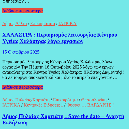
Υπηρεσιών …
ΩΡΑΙΟΚΑΣΤΡΟ
Διάβασε περισσότερα
:
Δωρεάν
Δήμος-Δέλτα
/
Επικαιρότητα
/
ΙΑΤΡΙΚΑ
ραντεβού
με
ΧΑΛΑΣΤΡΑ : Περιορισμός λειτουργίας Κέντρου
νευρολόγο
Υγείας Χαλάστρας λόγω εργασιών
στο
Ωραιόκαστρο
τον
15 Οκτωβρίου 2025
Αύγουστο
Περιορισμός λειτουργίας Κέντρου Υγείας Χαλάστρας λόγω
εργασιών Την Πέμπτη 16 Οκτωβρίου 2025 λόγω των έργων
ανακαίνισης στο Κέντρο Υγείας Χαλάστρας !!Κώστας Διαμαντής!!
θα λειτουργεί αποκλειστικά και μόνο το ιατρείο επειγόντων …
ΧΑΛΑΣΤΡΑ
Διάβασε περισσότερα
:
Περιορισμός
Δήμος Πυλαίας-Χορτιάτη
/
Επικαιρότητα
/
Θεσσαλονίκη
/
λειτουργίας
ΙΑΤΡΙΚΑ
/
Κεντρικές Ειδήσεις 1
/
Φυσάει … ΒΑΡΔΑΡΗΣ !
Κέντρου
Υγείας
Δήμος Πυλαίας-Χορτιάτη : Save the date – Ανοιχτή
Χαλάστρας
Εκδήλωση
λόγω
εργασιών