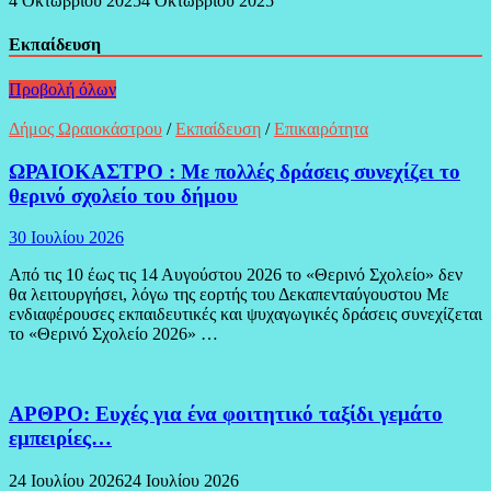
4 Οκτωβρίου 2025
4 Οκτωβρίου 2025
Εκπαίδευση
Προβολή όλων
Δήμος Ωραιοκάστρου
/
Εκπαίδευση
/
Επικαιρότητα
ΩΡΑΙΟΚΑΣΤΡΟ : Με πολλές δράσεις συνεχίζει το
θερινό σχολείο του δήμου
30 Ιουλίου 2026
Από τις 10 έως τις 14 Αυγούστου 2026 το «Θερινό Σχολείο» δεν
θα λειτουργήσει, λόγω της εορτής του Δεκαπενταύγουστου Με
ενδιαφέρουσες εκπαιδευτικές και ψυχαγωγικές δράσεις συνεχίζεται
το «Θερινό Σχολείο 2026» …
ΑΡΘΡΟ: Ευχές για ένα φοιτητικό ταξίδι γεμάτο
εμπειρίες…
24 Ιουλίου 2026
24 Ιουλίου 2026