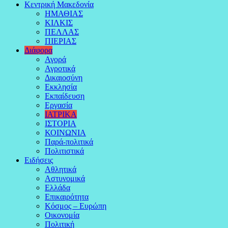
Κεντρική Μακεδονία
ΗΜΑΘΙΑΣ
ΚΙΛΚΙΣ
ΠΕΛΛΑΣ
ΠΙΕΡΙΑΣ
Διάφορα
Αγορά
Αγροτικά
Δικαιοσύνη
Εκκλησία
Εκπαίδευση
Εργασία
ΙΑΤΡΙΚΑ
ΙΣΤΟΡΙΑ
ΚΟΙΝΩΝΙΑ
Παρά-πολιτικά
Πολιτιστικά
Ειδήσεις
Αθλητικά
Αστυνομικά
Ελλάδα
Επικαιρότητα
Κόσμος – Ευρώπη
Οικονομία
Πολιτική