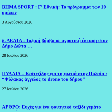
Υγείας
BHMA SPORT : Γ’ Εθνική: Το πρόγραμμα των 10
ομίλων
3 Αυγούστου 2026
δ. ΔΕΛΤΑ : Τοξική βόμβα σε αγροτική έκταση στον
Δήμο Δέλτα …
28 Ιουλίου 2026
ΠΥΛΑΙΑ – Καϊτεζίδης για τη φωτιά στην Πυλαία :
“Φύλακας άγγελος το drone του δήμου”
27 Ιουλίου 2026
ΑΡΘΡΟ: Ευχές για ένα φοιτητικό ταξίδι γεμάτο