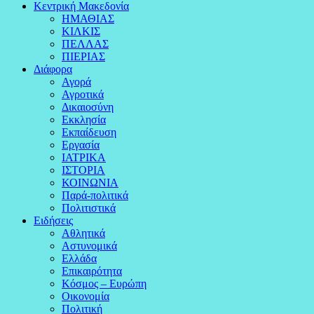
Κεντρική Μακεδονία
ΗΜΑΘΙΑΣ
ΚΙΛΚΙΣ
ΠΕΛΛΑΣ
ΠΙΕΡΙΑΣ
Διάφορα
Αγορά
Αγροτικά
Δικαιοσύνη
Εκκλησία
Εκπαίδευση
Εργασία
ΙΑΤΡΙΚΑ
ΙΣΤΟΡΙΑ
ΚΟΙΝΩΝΙΑ
Παρά-πολιτικά
Πολιτιστικά
Ειδήσεις
Αθλητικά
Αστυνομικά
Ελλάδα
Επικαιρότητα
Κόσμος – Ευρώπη
Οικονομία
Πολιτική