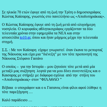
Σε ηλικία 70 ετών έφυγε από τη ζωή την Τρίτη ο δημοσιογράφος
Κώστας Καίσαρης, γνωστός στο πανελλήνιο ως «Αποδυτηριάκιας».
Ο Κώστας Καίσαρης έφυγε από τη ζωή μετά από ολιγοήμερη
νοσηλεία. Ο κορυφαίος αθλητικογράφος εργάζονταν τα δύο
τελευταία χρόνια στην εφημερίδα τα ΝΕΑ και στην
ιστοσελίδα
to10.gr
, όπου και ήταν μάχιμος μέχρι την τελευταία
στιγμή.
Σ.Σ. : Με τον Καίσαρη είχαμε γνωριστεί όταν έκανα το ρεπορταζ
της Νάουσας και είχα μια “διένεξη” με τον τότε προπονητή της
Νάουσας Στέφανο Γαιτάνο
Ο οποίος – για την Ιστορία – μου ζητούσε τότε μετά από μία
μεταξύ μας συζήτηση λεφτά για να μου δίνει συνεντεύξεις και ο
Καισαρης με στήριξε με διάφορα σχόλια από την στήλη του
«Αποδυτηριάκιας» στον “ΦΙΛΑΘΛΟ ”
Βέβαια ο υπογράφον και ο κ Γαιτανος είναι φίλοι αφού λύθηκε η
τότε παρεξήγηση …
Καλό παράδεισο …