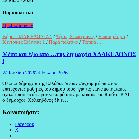
29 Μαΐου 2026
Παραπολιτικά
Προβολή όλων
Βήμα... ΜΑΚΕΔΟΝΙΑΣ
/
Δήμος Χαλκηδόνος
/
Επικαιρότητα
/
Κεντρικές Ειδήσεις 1
/
Παρά-πολιτικά
/
Τοπικά ... !
Μέσα και έξω από …την δημαρχία ΧΑΛΚΗΔΟΝΟΣ
!
24 Ιουλίου 2026
24 Ιουλίου 2026
Όλοι οι δήμαρχοι της Ελλάδας δίνουν συγχαρητήρια στου
επιτυχόντες μαθητές του δήμου τους για τις πανεπιστημιακές
σχολές που κατάφεραν να περάσουν με κόπους και θυσίες ΚΑΙ…
ο δήμαρχος Χαλκηδόνος δίνει …
Κοινοποιήστε:
Facebook
X