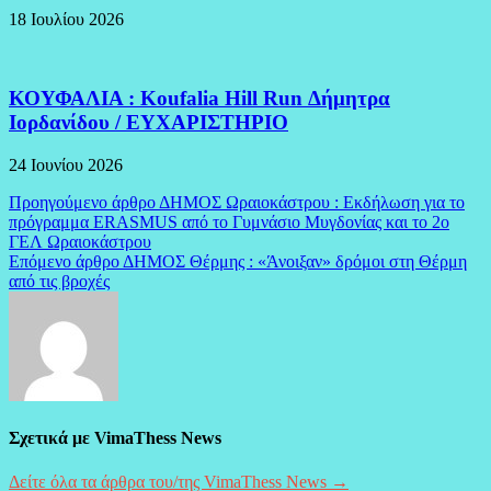
18 Ιουλίου 2026
ΚΟΥΦΑΛΙΑ : Koufalia Hill Run Δήμητρα
Ιορδανίδου / ΕΥΧΑΡΙΣΤΗΡΙΟ
24 Ιουνίου 2026
Πλοήγηση
Προηγούμενο άρθρο
ΔΗΜΟΣ Ωραιοκάστρου : Εκδήλωση για το
πρόγραμμα ERASMUS από το Γυμνάσιο Μυγδονίας και το 2ο
άρθρων
ΓΕΛ Ωραιοκάστρου
Επόμενο άρθρο
ΔΗΜΟΣ Θέρμης : «Άνοιξαν» δρόμοι στη Θέρμη
από τις βροχές
Σχετικά με VimaThess News
Δείτε όλα τα άρθρα του/της VimaThess News →