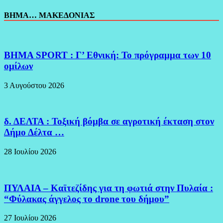
ΒΗΜΑ… ΜΑΚΕΔΟΝΙΑΣ
BHMA SPORT : Γ’ Εθνική: Το πρόγραμμα των 10
ομίλων
3 Αυγούστου 2026
δ. ΔΕΛΤΑ : Τοξική βόμβα σε αγροτική έκταση στον
Δήμο Δέλτα …
28 Ιουλίου 2026
ΠΥΛΑΙΑ – Καϊτεζίδης για τη φωτιά στην Πυλαία :
“Φύλακας άγγελος το drone του δήμου”
27 Ιουλίου 2026