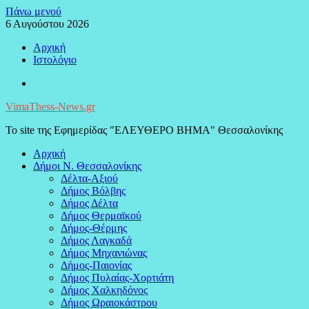
Μεταπηδήστε
Πάνω μενού
στο
6 Αυγούστου 2026
περιεχόμενο
Αρχική
Ιστολόγιο
Facebook
VimaThess-News.gr
Το site της Εφημερίδας "ΕΛΕΥΘΕΡΟ ΒΗΜΑ" Θεσσαλονίκης
Αρχική
Δήμοι Ν. Θεσσαλονίκης
Δέλτα-Αξιού
Δήμος Βόλβης
Δήμος Δέλτα
Δήμος Θερμαϊκού
Δήμος-Θέρμης
Δήμος Λαγκαδά
Δήμος Μηχανιώνας
Δήμος-Παιονίας
Δήμος Πυλαίας-Χορτιάτη
Δήμος Χαλκηδόνος
Δήμος Ωραιοκάστρου