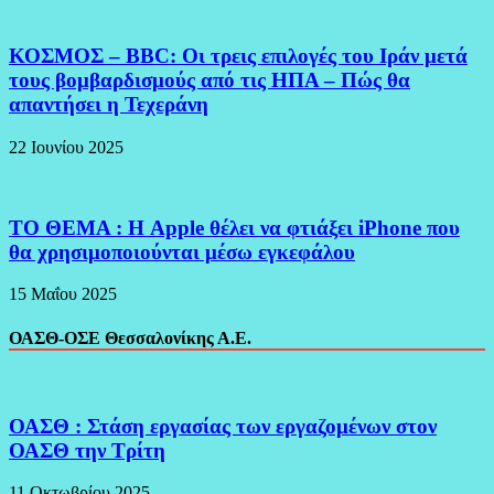
ΚΟΣΜΟΣ – BBC: Οι τρεις επιλογές του Ιράν μετά
τους βομβαρδισμούς από τις ΗΠΑ – Πώς θα
απαντήσει η Τεχεράνη
22 Ιουνίου 2025
ΤΟ ΘΕΜΑ : Η Apple θέλει να φτιάξει iPhone που
θα χρησιμοποιούνται μέσω εγκεφάλου
15 Μαΐου 2025
ΟΑΣΘ-ΟΣΕ Θεσσαλονίκης Α.Ε.
ΟΑΣΘ : Στάση εργασίας των εργαζομένων στον
ΟΑΣΘ την Τρίτη
11 Οκτωβρίου 2025