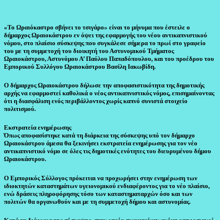
«Το Ωραιόκαστρο σβήνει το τσιγάρο» είναι το μήνυμα που έστειλε ο
δήμαρχος Ωραιοκάστρου εν όψει της εφαρμογής του νέου αντικαπνιστικού
νόμου, στο πλαίσιο σύσκεψης που συγκάλεσε σήμερα το πρωί στο γραφείο
του με τη συμμετοχή του διοικητή του Αστυνομικού Τμήματος
Ωραιοκάστρου, Αστυνόμου Α’ Παύλου Παπαδόπουλου, και του προέδρου του
Εμπορικού Συλλόγου Ωραιοκάστρου Βασίλη Ιακωβίδη.
Ο δήμαρχος Ωραιοκάστρου δήλωσε την αποφασιστικότητα της δημοτικής
αρχής να εφαρμοστεί καθολικά ο νέος αντικαπνιστικός νόμος, επισημαίνοντας
ότι η διασφάλιση ενός περιβάλλοντος χωρίς καπνό συνιστά στοιχείο
πολιτισμού.
Εκστρατεία ενημέρωσης
Όπως αποφασίστηκε κατά τη διάρκεια της σύσκεψης υπό τον δήμαρχο
Ωραιοκάστρου άμεσα θα ξεκινήσει εκστρατεία ενημέρωσης για τον νέο
αντικαπνιστικό νόμο σε όλες τις δημοτικές ενότητες του διευρυμένου δήμου
Ωραιοκάστρου.
Ο Εμπορικός Σύλλογος πρόκειται να προχωρήσει στην ενημέρωση των
ιδιοκτητών καταστημάτων υγειονομικού ενδιαφέροντος για το νέο πλαίσιο,
ενώ δράσεις πληροφόρησης τόσο των καταστηματαρχών όσο και των
πολιτών θα οργανωθούν και με τη συμμετοχή δήμου και αστυνομίας.