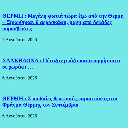
ΘΕΡΜΗ : Μεγάλη φωτιά τώρα έξω από την Θερμη
– Σηκώθηκαν 6 αεροσκάφη, μάχη από δεκάδες
πυροσβέστες
7 Αυγούστου 2026
ΧΑΛΚΗΔΟΝΑ : Πέταξαν μπάζα και απορρίμματα
σε χωράφι …
6 Αυγούστου 2026
ΘΕΡΜΗ : Σπουδαίες θεατρικές παραστάσεις στο
Φράγμα Θέρμης τον Σεπτέμβριο
6 Αυγούστου 2026