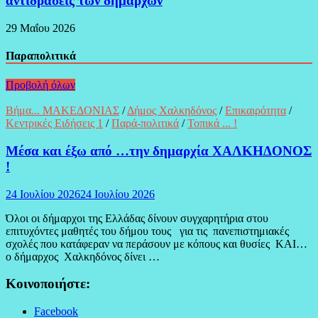
αντιδράσεις των δημάρχων
29 Μαΐου 2026
Παραπολιτικά
Προβολή όλων
Βήμα... ΜΑΚΕΔΟΝΙΑΣ
/
Δήμος Χαλκηδόνος
/
Επικαιρότητα
/
Κεντρικές Ειδήσεις 1
/
Παρά-πολιτικά
/
Τοπικά ... !
Μέσα και έξω από …την δημαρχία ΧΑΛΚΗΔΟΝΟΣ
!
24 Ιουλίου 2026
24 Ιουλίου 2026
Όλοι οι δήμαρχοι της Ελλάδας δίνουν συγχαρητήρια στου
επιτυχόντες μαθητές του δήμου τους για τις πανεπιστημιακές
σχολές που κατάφεραν να περάσουν με κόπους και θυσίες ΚΑΙ…
ο δήμαρχος Χαλκηδόνος δίνει …
Κοινοποιήστε:
Facebook