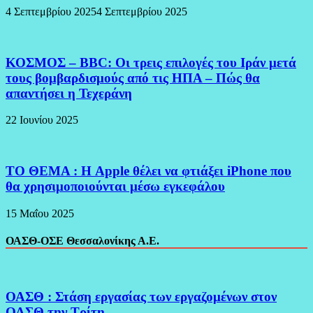
4 Σεπτεμβρίου 2025
4 Σεπτεμβρίου 2025
ΚΟΣΜΟΣ – BBC: Οι τρεις επιλογές του Ιράν μετά
τους βομβαρδισμούς από τις ΗΠΑ – Πώς θα
απαντήσει η Τεχεράνη
22 Ιουνίου 2025
ΤΟ ΘΕΜΑ : Η Apple θέλει να φτιάξει iPhone που
θα χρησιμοποιούνται μέσω εγκεφάλου
15 Μαΐου 2025
ΟΑΣΘ-ΟΣΕ Θεσσαλονίκης Α.Ε.
ΟΑΣΘ : Στάση εργασίας των εργαζομένων στον
ΟΑΣΘ την Τρίτη