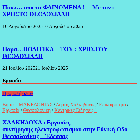
Πίσω… από τα ΦΑΙΝΟΜΕΝΑ ! – Με τον :
ΧΡΗΣΤΟ ΘΕΟΔΟΣΙΑΔΗ
10 Αυγούστου 2025
10 Αυγούστου 2025
Παρα…ΠΟΛΙΤΙΚΑ – ΤΟΥ : ΧΡΗΣΤΟΥ
ΘΕΟΔΟΣΙΑΔΗ
21 Ιουλίου 2025
21 Ιουλίου 2025
Εργασία
Προβολή όλων
Βήμα... ΜΑΚΕΔΟΝΙΑΣ
/
Δήμος Χαλκηδόνος
/
Επικαιρότητα
/
Εργασία
/
Θεσσαλονίκη
/
Κεντρικές Ειδήσεις 1
ΧΑΛΚΗΔΟΝΑ : Εργασίες
συντήρησης ηλεκτροφωτισμού στην Εθνική Οδό
Θεσσαλονίκης – Έδεσσας