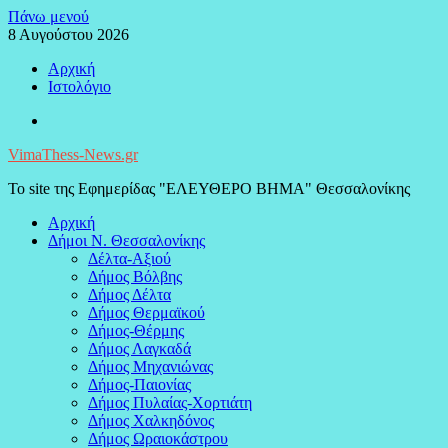
Μεταπηδήστε
Πάνω μενού
στο
8 Αυγούστου 2026
περιεχόμενο
Αρχική
Ιστολόγιο
Facebook
VimaThess-News.gr
Το site της Εφημερίδας "ΕΛΕΥΘΕΡΟ ΒΗΜΑ" Θεσσαλονίκης
Αρχική
Δήμοι Ν. Θεσσαλονίκης
Δέλτα-Αξιού
Δήμος Βόλβης
Δήμος Δέλτα
Δήμος Θερμαϊκού
Δήμος-Θέρμης
Δήμος Λαγκαδά
Δήμος Μηχανιώνας
Δήμος-Παιονίας
Δήμος Πυλαίας-Χορτιάτη
Δήμος Χαλκηδόνος
Δήμος Ωραιοκάστρου