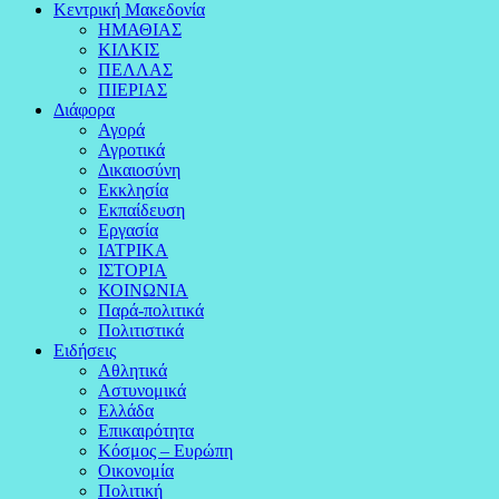
Κεντρική Μακεδονία
ΗΜΑΘΙΑΣ
ΚΙΛΚΙΣ
ΠΕΛΛΑΣ
ΠΙΕΡΙΑΣ
Διάφορα
Αγορά
Αγροτικά
Δικαιοσύνη
Εκκλησία
Εκπαίδευση
Εργασία
ΙΑΤΡΙΚΑ
ΙΣΤΟΡΙΑ
ΚΟΙΝΩΝΙΑ
Παρά-πολιτικά
Πολιτιστικά
Ειδήσεις
Αθλητικά
Αστυνομικά
Ελλάδα
Επικαιρότητα
Κόσμος – Ευρώπη
Οικονομία
Πολιτική