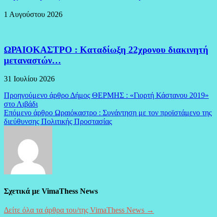
1 Αυγούστου 2026
ΩΡΑΙΟΚΑΣΤΡΟ : Καταδίωξη 22χρονου διακινητή
μεταναστών…
31 Ιουλίου 2026
Πλοήγηση
Προηγούμενο άρθρο
Δήμος ΘΕΡΜΗΣ : «Γιορτή Κάστανου 2019»
στο Λιβάδι
άρθρων
Επόμενο άρθρο
Ωραιόκαστρο : Συνάντηση με τον προϊστάμενο της
διεύθυνσης Πολιτικής Προστασίας
Σχετικά με VimaThess News
Δείτε όλα τα άρθρα του/της VimaThess News →