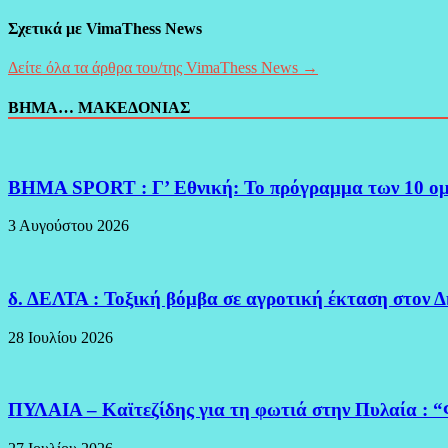
Σχετικά με VimaThess News
Δείτε όλα τα άρθρα του/της VimaThess News →
ΒΗΜΑ… ΜΑΚΕΔΟΝΙΑΣ
BHMA SPORT : Γ’ Εθνική: Το πρόγραμμα των 10 ο
3 Αυγούστου 2026
δ. ΔΕΛΤΑ : Τοξική βόμβα σε αγροτική έκταση στον 
28 Ιουλίου 2026
ΠΥΛΑΙΑ – Καϊτεζίδης για τη φωτιά στην Πυλαία : “