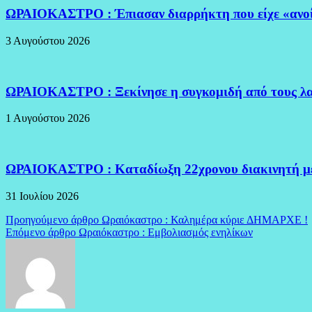
ΩΡΑΙΟΚΑΣΤΡΟ : Έπιασαν διαρρήκτη που είχε «ανοί
3 Αυγούστου 2026
ΩΡΑΙΟΚΑΣΤΡΟ : Ξεκίνησε η συγκομιδή από τους λα
1 Αυγούστου 2026
ΩΡΑΙΟΚΑΣΤΡΟ : Καταδίωξη 22χρονου διακινητή 
31 Ιουλίου 2026
Πλοήγηση
Προηγούμενο άρθρο
Ωραιόκαστρο : Καλημέρα κύριε ΔΗΜΑΡΧΕ !
Επόμενο άρθρο
Ωραιόκαστρο : Εμβολιασμός ενηλίκων
άρθρων