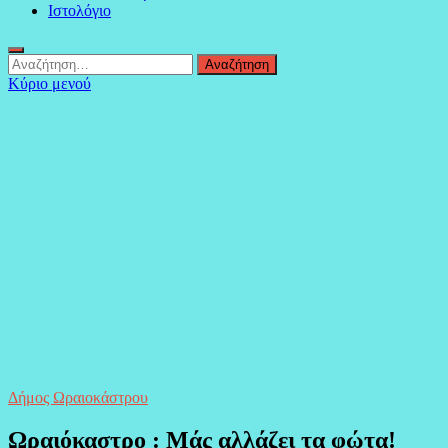
Ιστολόγιο
Αναζήτηση
για:
Κύριο μενού
Δήμος Ωραιοκάστρου
Ωραιόκαστρο : Μάς αλλάζει τα φώτα!