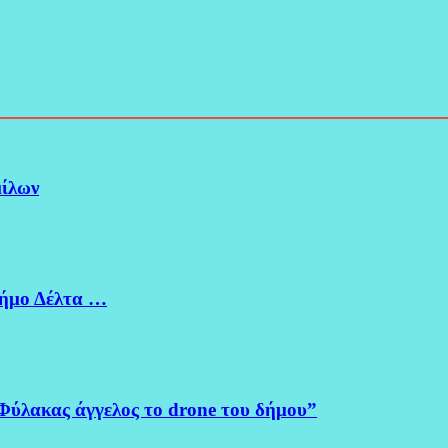
μίλων
Δήμο Δέλτα …
Φύλακας άγγελος το drone του δήμου”