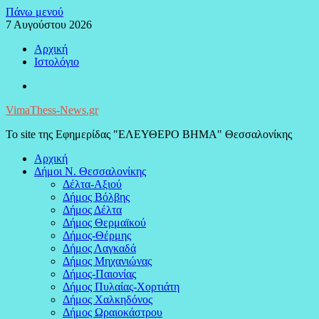
Μεταπηδήστε
Πάνω μενού
στο
7 Αυγούστου 2026
περιεχόμενο
Αρχική
Ιστολόγιο
Facebook
VimaThess-News.gr
Το site της Εφημερίδας "ΕΛΕΥΘΕΡΟ ΒΗΜΑ" Θεσσαλονίκης
Αρχική
Δήμοι Ν. Θεσσαλονίκης
Δέλτα-Αξιού
Δήμος Βόλβης
Δήμος Δέλτα
Δήμος Θερμαϊκού
Δήμος-Θέρμης
Δήμος Λαγκαδά
Δήμος Μηχανιώνας
Δήμος-Παιονίας
Δήμος Πυλαίας-Χορτιάτη
Δήμος Χαλκηδόνος
Δήμος Ωραιοκάστρου