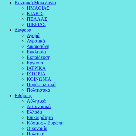
Κεντρική Μακεδονία
ΗΜΑΘΙΑΣ
ΚΙΛΚΙΣ
ΠΕΛΛΑΣ
ΠΙΕΡΙΑΣ
Διάφορα
Αγορά
Αγροτικά
Δικαιοσύνη
Εκκλησία
Εκπαίδευση
Εργασία
ΙΑΤΡΙΚΑ
ΙΣΤΟΡΙΑ
ΚΟΙΝΩΝΙΑ
Παρά-πολιτικά
Πολιτιστικά
Ειδήσεις
Αθλητικά
Αστυνομικά
Ελλάδα
Επικαιρότητα
Κόσμος – Ευρώπη
Οικονομία
Πολιτική