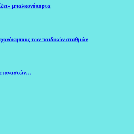
ξει» μπαλκονόπορτα
χανόκηπους των παιδικών σταθμών
μεταναστών…