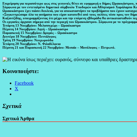
Επιχείρηση για περισσότερο φως στις γειτονιές θέτει σε εφαρμογή ο δήμος Ωραιοκάστρου,
Σύμφωνα με τον εντεταλμένο δημοτικό σύμβουλο Υποδομών και Αθλητισμού Χαράλαμπο Καζ
Ωραιοκάστρου έχει πιάσει δουλειά, για να αποκαταστήσει τα προβλήματα που έχουν καταγρα
«Συγκεντρώσαμε όλα τα αιτήματα που είχαν κατατεθεί από τους πολίτες τόσο προς τον δήμ
Καζαντζίδης, υπογραμμίζοντας ότι μέχρι και την επόμενη εβδομάδα θα αντικατασταθούν πε
Οι εργασίες άρχισαν σήμερα από την περιοχή του Ωραιοκάστρου. Σύμφωνα με το πρόγραμμα π
Τετάρτη 13 Νοεμβρίου: Μελισσοχώρι – Ωραιόκαστρο
Πέμπτη 14 Νοεμβρίου: Λητή – Ωραιόκαστρο
Παρασκευή 15 Νοεμβρίου: Δρυμός – Ωραιόκαστρο
Δευτέρα 18 Νοεμβρίου: Πεντάλοφος
Τρίτη 19 Νοεμβρίου: Νεοχωρούδα
Τετάρτη 20 Νοεμβρίου: Ν. Φιλαδέλφεια
Πέμπτη 21 και Παρασκευή 22 Νοεμβρίου: Μεσαίο – Μονόλοφος – Πετρωτό.
Κοινοποιήστε:
Facebook
X
Σχετικά
Σχετικά Άρθρα