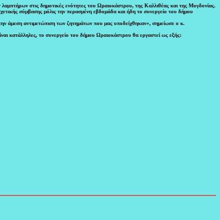
ν λαμπτήρων στις δημοτικές ενότητες του Ωραιοκάστρου, της Καλλιθέας και της Μυγδονίας.
χετικής σύμ
βασης μόλις την περασμένη εβδομάδα και ήδη το συνεργείο του δήμου
 την άμεση αντιμετώπιση των ζητημάτων που μας υποδείχθηκαν», σημείωσε ο κ.
ίναι κατάλληλες, το συνεργείο του δήμου Ωραιοκάστρου θα εργαστεί ως εξής: