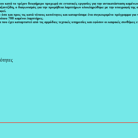
 που κατά το τρέχον δεκαήμερο προχωρά σε εντατικές εργασίες για την αντικατάσταση καμένω
αντζίδη, ο διαγωνισμός για την προμήθεια λαμπτήρων ολοκληρώθηκε με την υπογραφή της σ
φεί.
ο όσο και προς τις κατά τόπους κοινότητες και καταρτίσαμε ένα συγκεκριμένο πρόγραμμα για
ρίπου 700 καμένοι λαμπτήρες.
ου έχει καταρτιστεί από τις αρμόδιες τεχνικές υπηρεσίες και εφόσον οι καιρικές συνθήκες ε