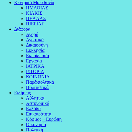
Κεντρική Μακεδονία
ΗΜΑΘΙΑΣ
ΚΙΛΚΙΣ
ΠΕΛΛΑΣ
ΠΙΕΡΙΑΣ
Διάφορα
Αγορά
Αγροτικά
Δικαιοσύνη
Εκκλησία
Εκπαίδευση
Εργασία
ΙΑΤΡΙΚΑ
ΙΣΤΟΡΙΑ
ΚΟΙΝΩΝΙΑ
Παρά-πολιτικά
Πολιτιστικά
Ειδήσεις
Αθλητικά
Αστυνομικά
Ελλάδα
Επικαιρότητα
Κόσμος – Ευρώπη
Οικονομία
Πολιτική