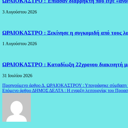
ΩΡΑΙΟΚΑΣΤΡΟ : Έπιασαν διαρρήκτη που είχε «ανοί
3 Αυγούστου 2026
ΩΡΑΙΟΚΑΣΤΡΟ : Ξεκίνησε η συγκομιδή από τους λα
1 Αυγούστου 2026
ΩΡΑΙΟΚΑΣΤΡΟ : Καταδίωξη 22χρονου διακινητή 
31 Ιουλίου 2026
Πλοήγηση
Προηγούμενο άρθρο
Δ. ΩΡΑΙΟΚΑΣΤΡΟΥ : Υπογράφηκε σύμβαση γι
Επόμενο άρθρο
ΔΗΜΟΣ ΔΕΛΤΑ : Η εναρξη λειτουργίας του Προασ
άρθρων