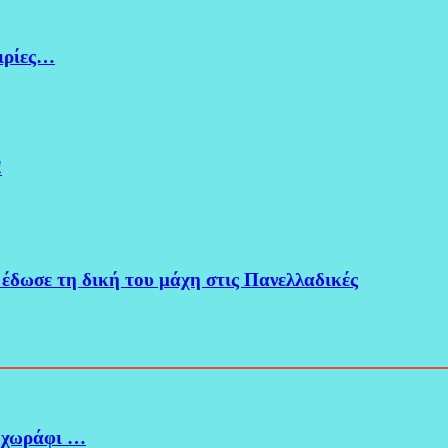
ειρίες…
!
 έδωσε τη δική του μάχη στις Πανελλαδικές
 χωράφι …