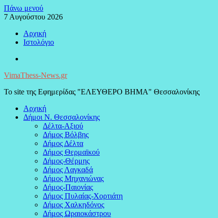
Μεταπηδήστε
Πάνω μενού
στο
7 Αυγούστου 2026
περιεχόμενο
Αρχική
Ιστολόγιο
Facebook
VimaThess-News.gr
Το site της Εφημερίδας "ΕΛΕΥΘΕΡΟ ΒΗΜΑ" Θεσσαλονίκης
Αρχική
Δήμοι Ν. Θεσσαλονίκης
Δέλτα-Αξιού
Δήμος Βόλβης
Δήμος Δέλτα
Δήμος Θερμαϊκού
Δήμος-Θέρμης
Δήμος Λαγκαδά
Δήμος Μηχανιώνας
Δήμος-Παιονίας
Δήμος Πυλαίας-Χορτιάτη
Δήμος Χαλκηδόνος
Δήμος Ωραιοκάστρου