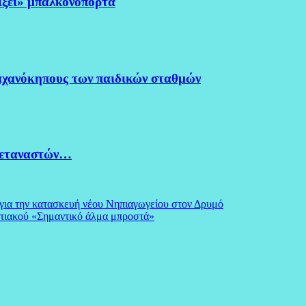
ξει» μπαλκονόπορτα
χανόκηπους των παιδικών σταθμών
μεταναστών…
α την κατασκευή νέου Νηπιαγωγείου στον Δρυμό
τιακού «Σημαντικό άλμα μπροστά»