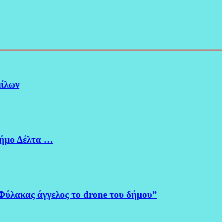
μίλων
Δήμο Δέλτα …
Φύλακας άγγελος το drone του δήμου”