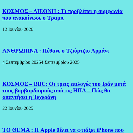
ΚΟΣΜΟΣ – ΔΙΕΘΝΗ : Τι προβλέπει η συμφωνία
που ανακοίνωσε ο Τραμπ
12 Ιουνίου 2026
ΑΝΘΡΩΠΙΝΑ : Πέθανε ο Τζιόρτζιο Αρμάνι
4 Σεπτεμβρίου 2025
4 Σεπτεμβρίου 2025
ΚΟΣΜΟΣ – BBC: Οι τρεις επιλογές του Ιράν μετά
τους βομβαρδισμούς από τις ΗΠΑ – Πώς θα
απαντήσει η Τεχεράνη
22 Ιουνίου 2025
ΤΟ ΘΕΜΑ : Η Apple θέλει να φτιάξει iPhone που