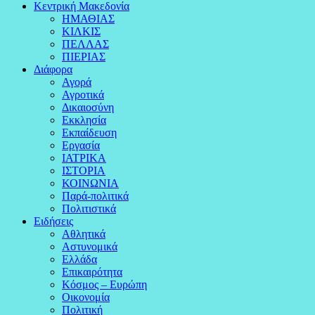
Κεντρική Μακεδονία
ΗΜΑΘΙΑΣ
ΚΙΛΚΙΣ
ΠΕΛΛΑΣ
ΠΙΕΡΙΑΣ
Διάφορα
Αγορά
Αγροτικά
Δικαιοσύνη
Εκκλησία
Εκπαίδευση
Εργασία
ΙΑΤΡΙΚΑ
ΙΣΤΟΡΙΑ
ΚΟΙΝΩΝΙΑ
Παρά-πολιτικά
Πολιτιστικά
Ειδήσεις
Αθλητικά
Αστυνομικά
Ελλάδα
Επικαιρότητα
Κόσμος – Ευρώπη
Οικονομία
Πολιτική