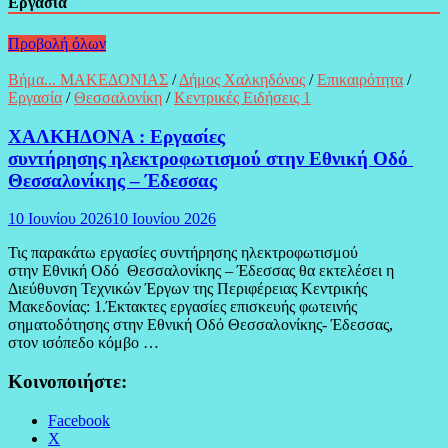
Εργασία
Προβολή όλων
Βήμα... ΜΑΚΕΔΟΝΙΑΣ
/
Δήμος Χαλκηδόνος
/
Επικαιρότητα
/
Εργασία
/
Θεσσαλονίκη
/
Κεντρικές Ειδήσεις 1
ΧΑΛΚΗΔΟΝΑ : Εργασίες
συντήρησης ηλεκτροφωτισμού στην Εθνική Οδό
Θεσσαλονίκης – Έδεσσας
10 Ιουνίου 2026
10 Ιουνίου 2026
Τις παρακάτω εργασίες συντήρησης ηλεκτροφωτισμού
στην Εθνική Οδό Θεσσαλονίκης – Έδεσσας θα εκτελέσει η
Διεύθυνση Τεχνικών Έργων της Περιφέρειας Κεντρικής
Μακεδονίας: 1.Έκτακτες εργασίες επισκευής φωτεινής
σηματοδότησης στην Εθνική Οδό Θεσσαλονίκης- Έδεσσας,
στον ισόπεδο κόμβο …
Κοινοποιήστε:
Facebook
X