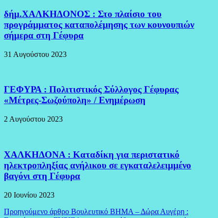
δήμ.ΧΑΛΚΗΔΟΝΟΣ : Στο πλαίσιο του
προγράμματος καταπολέμησης των κουνουπιών
σήμερα στη Γέφυρα
31 Αυγούστου 2023
ΓΕΦΥΡΑ : Πολιτιστικός Σύλλογος Γέφυρας
«Μέτρες-Σωζούπολη» / Ενημέρωση
2 Αυγούστου 2023
ΧΑΛΚΗΔΟΝΑ : Καταδίκη για περιστατικό
ηλεκτροπληξίας ανήλικου σε εγκαταλελειμμένο
βαγόνι στη Γέφυρα
20 Ιουνίου 2023
Πλοήγηση
Προηγούμενο άρθρο
Βουλευτικό ΒΗΜΑ – Δώρα Αυγέρη :