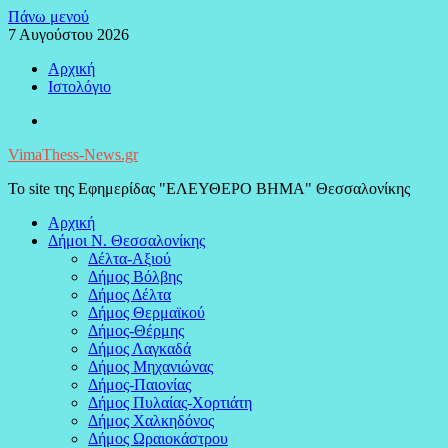
Μεταπηδήστε
Πάνω μενού
στο
7 Αυγούστου 2026
περιεχόμενο
Αρχική
Ιστολόγιο
Facebook
VimaThess-News.gr
Το site της Εφημερίδας "ΕΛΕΥΘΕΡΟ ΒΗΜΑ" Θεσσαλονίκης
Αρχική
Δήμοι Ν. Θεσσαλονίκης
Δέλτα-Αξιού
Δήμος Βόλβης
Δήμος Δέλτα
Δήμος Θερμαϊκού
Δήμος-Θέρμης
Δήμος Λαγκαδά
Δήμος Μηχανιώνας
Δήμος-Παιονίας
Δήμος Πυλαίας-Χορτιάτη
Δήμος Χαλκηδόνος
Δήμος Ωραιοκάστρου