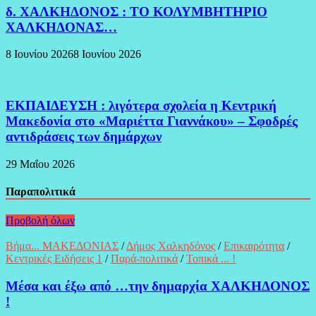
δ. ΧΑΛΚΗΔΟΝΟΣ : ΤΟ ΚΟΛΥΜΒΗΤΗΡΙΟ
ΧΑΛΚΗΔΟΝΑΣ…
8 Ιουνίου 2026
8 Ιουνίου 2026
ΕΚΠΑΙΔΕΥΣΗ : λιγότερα σχολεία η Κεντρική
Μακεδονία στο «Μαριέττα Γιαννάκου» – Σφοδρές
αντιδράσεις των δημάρχων
29 Μαΐου 2026
Παραπολιτικά
Προβολή όλων
Βήμα... ΜΑΚΕΔΟΝΙΑΣ
/
Δήμος Χαλκηδόνος
/
Επικαιρότητα
/
Κεντρικές Ειδήσεις 1
/
Παρά-πολιτικά
/
Τοπικά ... !
Μέσα και έξω από …την δημαρχία ΧΑΛΚΗΔΟΝΟΣ
!