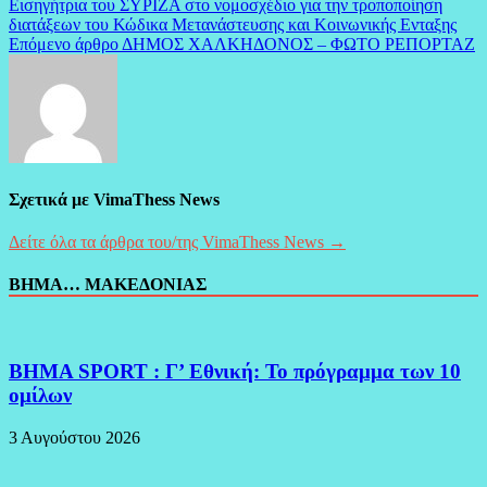
Εισηγήτρια του ΣΥΡΙΖΑ στο νομοσχέδιο για την τροποποίηση
άρθρων
διατάξεων του Κώδικα Μετανάστευσης και Κοινωνικής Ενταξης
Επόμενο άρθρο
ΔΗΜΟΣ ΧΑΛΚΗΔΟΝΟΣ – ΦΩΤΟ ΡΕΠΟΡΤΑΖ
Σχετικά με VimaThess News
Δείτε όλα τα άρθρα του/της VimaThess News →
ΒΗΜΑ… ΜΑΚΕΔΟΝΙΑΣ
BHMA SPORT : Γ’ Εθνική: Το πρόγραμμα των 10
ομίλων
3 Αυγούστου 2026