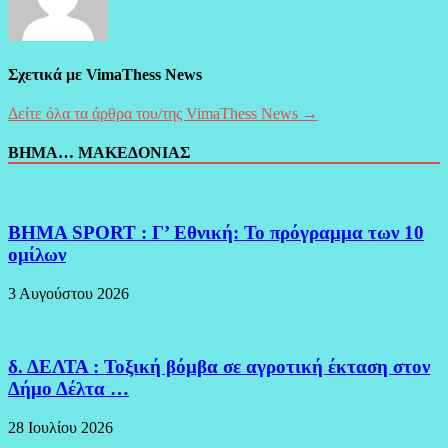
Σχετικά με VimaThess News
Δείτε όλα τα άρθρα του/της VimaThess News →
ΒΗΜΑ… ΜΑΚΕΔΟΝΙΑΣ
BHMA SPORT : Γ’ Εθνική: Το πρόγραμμα των 10
ομίλων
3 Αυγούστου 2026
δ. ΔΕΛΤΑ : Τοξική βόμβα σε αγροτική έκταση στον
Δήμο Δέλτα …
28 Ιουλίου 2026