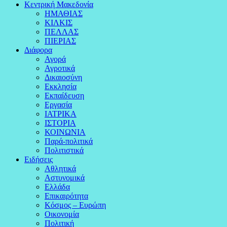
Κεντρική Μακεδονία
ΗΜΑΘΙΑΣ
ΚΙΛΚΙΣ
ΠΕΛΛΑΣ
ΠΙΕΡΙΑΣ
Διάφορα
Αγορά
Αγροτικά
Δικαιοσύνη
Εκκλησία
Εκπαίδευση
Εργασία
ΙΑΤΡΙΚΑ
ΙΣΤΟΡΙΑ
ΚΟΙΝΩΝΙΑ
Παρά-πολιτικά
Πολιτιστικά
Ειδήσεις
Αθλητικά
Αστυνομικά
Ελλάδα
Επικαιρότητα
Κόσμος – Ευρώπη
Οικονομία
Πολιτική