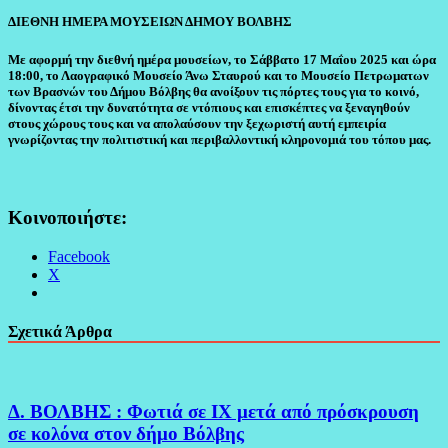
ΔΙΕΘΝΗ ΗΜΕΡΑ ΜΟΥΣΕΙΩΝ ΔΗΜΟΥ ΒΟΛΒΗΣ
Με αφορμή την διεθνή ημέρα μουσείων, το Σάββατο 17 Μαΐου 2025 και ώρα
18:00, το Λαογραφικό Μουσείο Άνω Σταυρού και το Μουσείο Πετρωματων
των Βρασνών του Δήμου Βόλβης θα ανοίξουν τις πόρτες τους για το κοινό,
δίνοντας έτσι την δυνατότητα σε ντόπιους και επισκέπτες να ξεναγηθούν
στους χώρους τους και να απολαύσουν την ξεχωριστή αυτή εμπειρία
γνωρίζοντας την πολιτιστική και περιβαλλοντική κληρονομιά του τόπου μας.
Κοινοποιήστε:
Facebook
X
Σχετικά Άρθρα
Δ. ΒΟΛΒΗΣ : Φωτιά σε ΙΧ μετά από πρόσκρουση
σε κολόνα στον δήμο Βόλβης