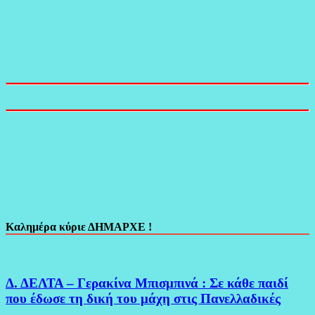
Καλημέρα κύριε ΔΗΜΑΡΧΕ !
Δ. ΔΕΛΤΑ – Γερακίνα Μπισμπινά : Σε κάθε παιδί
που έδωσε τη δική του μάχη στις Πανελλαδικές