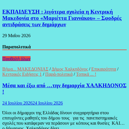
ΕΚΠΑΙΔΕΥΣΗ : λιγότερα σχολεία η Κεντρική
Μακεδονία στο «Μαριέττα Γιαννάκου» – Σφοδρές
αντιδράσεις των δημάρχων
29 Μαΐου 2026
Παραπολιτικά
Προβολή όλων
Βήμα... ΜΑΚΕΔΟΝΙΑΣ
/
Δήμος Χαλκηδόνος
/
Επικαιρότητα
/
Κεντρικές Ειδήσεις 1
/
Παρά-πολιτικά
/
Τοπικά ... !
Μέσα και έξω από …την δημαρχία ΧΑΛΚΗΔΟΝΟΣ
!
24 Ιουλίου 2026
24 Ιουλίου 2026
Όλοι οι δήμαρχοι της Ελλάδας δίνουν συγχαρητήρια στου
επιτυχόντες μαθητές του δήμου τους για τις πανεπιστημιακές
σχολές που κατάφεραν να περάσουν με κόπους και θυσίες ΚΑΙ…
ο δήμαρχος Χαλκηδόνος δίνει …