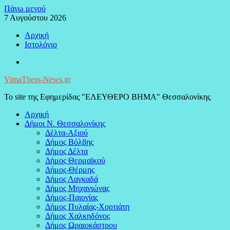
Μεταπηδήστε
Πάνω μενού
στο
7 Αυγούστου 2026
περιεχόμενο
Αρχική
Ιστολόγιο
Facebook
VimaThess-News.gr
Το site της Εφημερίδας "ΕΛΕΥΘΕΡΟ ΒΗΜΑ" Θεσσαλονίκης
Αρχική
Δήμοι Ν. Θεσσαλονίκης
Δέλτα-Αξιού
Δήμος Βόλβης
Δήμος Δέλτα
Δήμος Θερμαϊκού
Δήμος-Θέρμης
Δήμος Λαγκαδά
Δήμος Μηχανιώνας
Δήμος-Παιονίας
Δήμος Πυλαίας-Χορτιάτη
Δήμος Χαλκηδόνος
Δήμος Ωραιοκάστρου