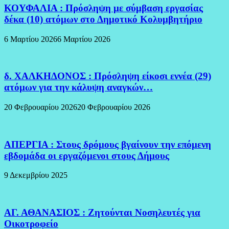
ΚΟΥΦΑΛΙΑ : Πρόσληψη με σύμβαση εργασίας
δέκα (10) ατόμων στο Δημοτικό Κολυμβητήριο
6 Μαρτίου 2026
6 Μαρτίου 2026
δ. ΧΑΛΚΗΔΟΝΟΣ : Πρόσληψη είκοσι εννέα (29)
ατόμων για την κάλυψη αναγκών…
20 Φεβρουαρίου 2026
20 Φεβρουαρίου 2026
ΑΠΕΡΓΙΑ : Στους δρόμους βγαίνουν την επόμενη
εβδομάδα οι εργαζόμενοι στους Δήμους
9 Δεκεμβρίου 2025
ΑΓ. ΑΘΑΝΑΣΙΟΣ : Ζητούνται Νοσηλευτές για
Οικοτροφείο