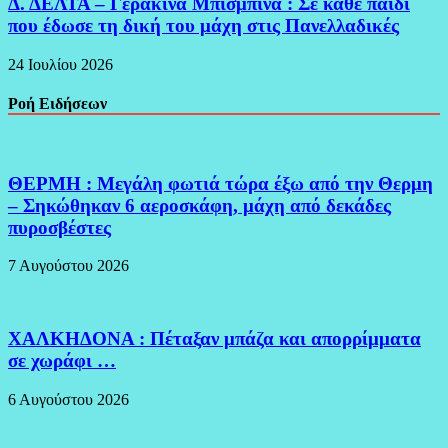
Δ. ΔΕΛΤΑ – Γερακίνα Μπισμπινά : Σε κάθε παιδί
που έδωσε τη δική του μάχη στις Πανελλαδικές
24 Ιουλίου 2026
Ροή Ειδήσεων
ΘΕΡΜΗ : Μεγάλη φωτιά τώρα έξω από την Θερμη
– Σηκώθηκαν 6 αεροσκάφη, μάχη από δεκάδες
πυροσβέστες
7 Αυγούστου 2026
ΧΑΛΚΗΔΟΝΑ : Πέταξαν μπάζα και απορρίμματα
σε χωράφι …
6 Αυγούστου 2026