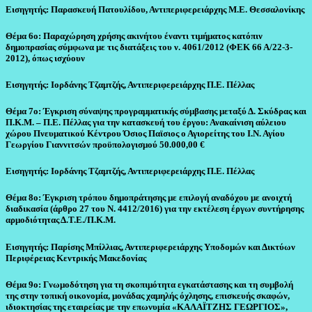
Εισηγητής: Παρασκευή Πατουλίδου, Αντιπεριφερειάρχης Μ.Ε. Θεσσαλονίκης
Θέμα 6ο: Παραχώρηση χρήσης ακινήτου έναντι τιμήματος κατόπιν
δημοπρασίας σύμφωνα με τις διατάξεις του ν. 4061/2012 (ΦΕΚ 66 Α/22-3-
2012), όπως ισχύουν
Εισηγητής: Ιορδάνης Τζαμτζής, Αντιπεριφερειάρχης Π.Ε. Πέλλας
Θέμα 7ο: Έγκριση σύναψης προγραμματικής σύμβασης μεταξύ Δ. Σκύδρας και
Π.Κ.Μ. – Π.Ε. Πέλλας για την κατασκευή του έργου: Ανακαίνιση αύλειου
χώρου Πνευματικού Κέντρου Όσιος Παϊσιος ο Αγιορείτης του Ι.Ν. Αγίου
Γεωργίου Γιαννιτσών προϋπολογισμού 50.000,00 €
Εισηγητής: Ιορδάνης Τζαμτζής, Αντιπεριφερειάρχης Π.Ε. Πέλλας
Θέμα 8ο: Έγκριση τρόπου δημοπράτησης με επιλογή αναδόχου με ανοιχτή
διαδικασία (άρθρο 27 του Ν. 4412/2016) για την εκτέλεση έργων συντήρησης
αρμοδιότητας Δ.Τ.Ε./Π.Κ.Μ.
Εισηγητής: Παρίσης Μπίλλιας, Αντιπεριφερειάρχης Υποδομών και Δικτύων
Περιφέρειας Κεντρικής Μακεδονίας
Θέμα 9ο: Γνωμοδότηση για τη σκοπιμότητα εγκατάστασης και τη συμβολή
της στην τοπική οικονομία, μονάδας χαμηλής όχλησης, επισκευής σκαφών,
ιδιοκτησίας της εταιρείας με την επωνυμία «ΚΑΛΑΪΤΖΗΣ ΓΕΩΡΓΙΟΣ»,