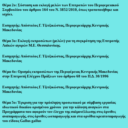
Θέμα 2ο: Σύσταση και εκλογή μελών των Επιτροπών του Περιφερειακού
Συμβουλίου του άρθρου 164 του Ν. 3852/2010, όπως τροποποιήθηκε και
ισχύει.
Εισηγητής: Απόστολος Γ. Τζιτζικώστας, Περιφερειάρχης Κεντρικής
Μακεδονίας
Θέμα 3ο: Εκλογή εκπροσώπων (μελών) για τη συγκρότηση της Επιτροπής
Λαϊκών αγορών Μ.Ε. Θεσσαλονίκης.
Εισηγητής: Απόστολος Γ. Τζιτζικώστας, Περιφερειάρχης Κεντρικής
Μακεδονίας
Θέμα 4ο: Ορισμός εκπροσώπων της Περιφέρειας Κεντρικής Μακεδονίας
στην Επιτροπή Ελέγχου Πράξεων του άρθρου 68 του Π.Δ. 30/1996
Εισηγητής: Απόστολος Γ. Τζιτζικώστας, Περιφερειάρχης Κεντρικής
Μακεδονίας
Θέμα 5ο: Έγκριση για την πρόσληψη προσωπικού με σύμβαση εργασίας
ιδιωτικού δικαίου ορισμένου χρόνου για την κάλυψη αναγκών στα
Προγράμματα που αφορούν τον έλεγχο της σαλμονέλλωσης στις όρνιθες
αναπαραγωγής, στις όρνιθες ωοπαραγωγής και στα ορνίθια κρεατοπαραγωγής
του είδους Gallus gallus