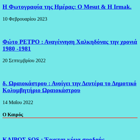
H Φωτογραφία της Ημέρας: O Mesut & Η Irmak.
10 Φεβρουαρίου 2023
Φώτο ΡΕΤΡΟ : Αναγέννηση Χαλκηδόνας την χρονιά
1980 -1981
20 Σεπτεμβρίου 2022
δ. Ωραιοκάστρου : Ανοίγει την Δευτέρα το Δημοτικό
Κολυμβητήριο Ωραιοκάστρου
14 Μαΐου 2022
Ο Καιρός
ΚΑΙΡΟΣ-SOS : Έρχεται κύμα σφοδρής