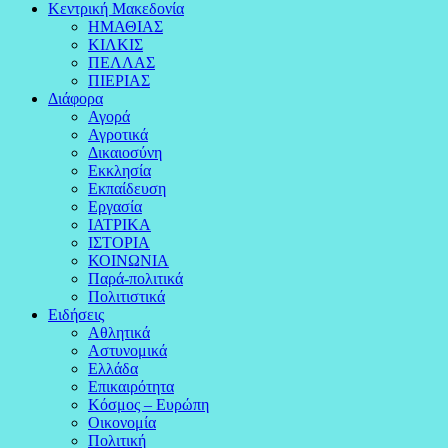
Κεντρική Μακεδονία
ΗΜΑΘΙΑΣ
ΚΙΛΚΙΣ
ΠΕΛΛΑΣ
ΠΙΕΡΙΑΣ
Διάφορα
Αγορά
Αγροτικά
Δικαιοσύνη
Εκκλησία
Εκπαίδευση
Εργασία
ΙΑΤΡΙΚΑ
ΙΣΤΟΡΙΑ
ΚΟΙΝΩΝΙΑ
Παρά-πολιτικά
Πολιτιστικά
Ειδήσεις
Αθλητικά
Αστυνομικά
Ελλάδα
Επικαιρότητα
Κόσμος – Ευρώπη
Οικονομία
Πολιτική