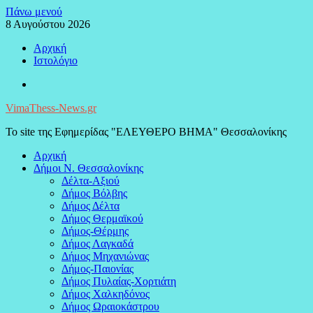
Μεταπηδήστε
Πάνω μενού
στο
8 Αυγούστου 2026
περιεχόμενο
Αρχική
Ιστολόγιο
Facebook
VimaThess-News.gr
Το site της Εφημερίδας "ΕΛΕΥΘΕΡΟ ΒΗΜΑ" Θεσσαλονίκης
Αρχική
Δήμοι Ν. Θεσσαλονίκης
Δέλτα-Αξιού
Δήμος Βόλβης
Δήμος Δέλτα
Δήμος Θερμαϊκού
Δήμος-Θέρμης
Δήμος Λαγκαδά
Δήμος Μηχανιώνας
Δήμος-Παιονίας
Δήμος Πυλαίας-Χορτιάτη
Δήμος Χαλκηδόνος
Δήμος Ωραιοκάστρου