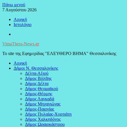
Μεταπηδήστε
Πάνω μενού
στο
7 Αυγούστου 2026
περιεχόμενο
Αρχική
Ιστολόγιο
Facebook
VimaThess-News.gr
Το site της Εφημερίδας "ΕΛΕΥΘΕΡΟ ΒΗΜΑ" Θεσσαλονίκης
Αρχική
Δήμοι Ν. Θεσσαλονίκης
Δέλτα-Αξιού
Δήμος Βόλβης
Δήμος Δέλτα
Δήμος Θερμαϊκού
Δήμος-Θέρμης
Δήμος Λαγκαδά
Δήμος Μηχανιώνας
Δήμος-Παιονίας
Δήμος Πυλαίας-Χορτιάτη
Δήμος Χαλκηδόνος
Δήμος Ωραιοκάστρου