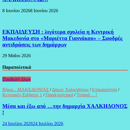
8 Ιουνίου 2026
8 Ιουνίου 2026
ΕΚΠΑΙΔΕΥΣΗ : λιγότερα σχολεία η Κεντρική
Μακεδονία στο «Μαριέττα Γιαννάκου» – Σφοδρές
αντιδράσεις των δημάρχων
29 Μαΐου 2026
Παραπολιτικά
Προβολή όλων
Βήμα... ΜΑΚΕΔΟΝΙΑΣ
/
Δήμος Χαλκηδόνος
/
Επικαιρότητα
/
Κεντρικές Ειδήσεις 1
/
Παρά-πολιτικά
/
Τοπικά ... !
Μέσα και έξω από …την δημαρχία ΧΑΛΚΗΔΟΝΟΣ
!
24 Ιουλίου 2026
24 Ιουλίου 2026