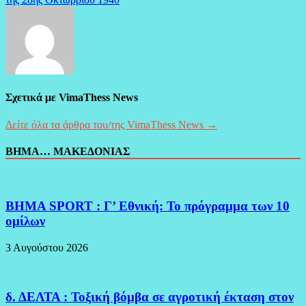
Σχετικά με VimaThess News
Δείτε όλα τα άρθρα του/της VimaThess News →
ΒΗΜΑ… ΜΑΚΕΔΟΝΙΑΣ
BHMA SPORT : Γ’ Εθνική: Το πρόγραμμα των 10
ομίλων
3 Αυγούστου 2026
δ. ΔΕΛΤΑ : Τοξική βόμβα σε αγροτική έκταση στον