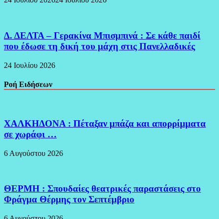
Δ. ΔΕΛΤΑ – Γερακίνα Μπισμπινά : Σε κάθε παιδί
που έδωσε τη δική του μάχη στις Πανελλαδικές
24 Ιουλίου 2026
Ροή Ειδήσεων
ΧΑΛΚΗΔΟΝΑ : Πέταξαν μπάζα και απορρίμματα
σε χωράφι …
6 Αυγούστου 2026
ΘΕΡΜΗ : Σπουδαίες θεατρικές παραστάσεις στο
Φράγμα Θέρμης τον Σεπτέμβριο
6 Αυγούστου 2026