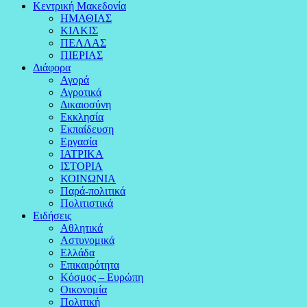
Κεντρική Μακεδονία
ΗΜΑΘΙΑΣ
ΚΙΛΚΙΣ
ΠΕΛΛΑΣ
ΠΙΕΡΙΑΣ
Διάφορα
Αγορά
Αγροτικά
Δικαιοσύνη
Εκκλησία
Εκπαίδευση
Εργασία
ΙΑΤΡΙΚΑ
ΙΣΤΟΡΙΑ
ΚΟΙΝΩΝΙΑ
Παρά-πολιτικά
Πολιτιστικά
Ειδήσεις
Αθλητικά
Αστυνομικά
Ελλάδα
Επικαιρότητα
Κόσμος – Ευρώπη
Οικονομία
Πολιτική