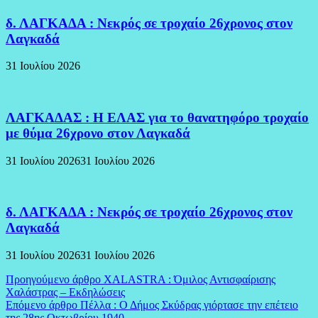
δ. ΛΑΓΚΑΔΑ : Νεκρός σε τροχαίο 26χρονος στον
Λαγκαδά
31 Ιουλίου 2026
ΛΑΓΚΑΔΑΣ : Η ΕΛΑΣ για το θανατηφόρο τροχαίο
με θύμα 26χρονο στον Λαγκαδά
31 Ιουλίου 2026
31 Ιουλίου 2026
δ. ΛΑΓΚΑΔΑ : Νεκρός σε τροχαίο 26χρονος στον
Λαγκαδά
31 Ιουλίου 2026
31 Ιουλίου 2026
Πλοήγηση
Προηγούμενο άρθρο
XALASTRA : Όμιλος Αντισφαίρισης
Χαλάστρας – Εκδηλώσεις
άρθρων
Επόμενο άρθρο
Πέλλα : Ο Δήμος Σκύδρας γιόρτασε την επέτειο
της 28ης Οκτωβρίου 1940