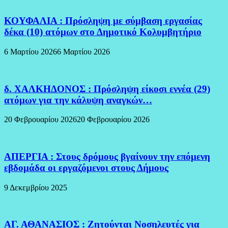
ΚΟΥΦΑΛΙΑ : Πρόσληψη με σύμβαση εργασίας
δέκα (10) ατόμων στο Δημοτικό Κολυμβητήριο
6 Μαρτίου 2026
6 Μαρτίου 2026
δ. ΧΑΛΚΗΔΟΝΟΣ : Πρόσληψη είκοσι εννέα (29)
ατόμων για την κάλυψη αναγκών…
20 Φεβρουαρίου 2026
20 Φεβρουαρίου 2026
ΑΠΕΡΓΙΑ : Στους δρόμους βγαίνουν την επόμενη
εβδομάδα οι εργαζόμενοι στους Δήμους
9 Δεκεμβρίου 2025
ΑΓ. ΑΘΑΝΑΣΙΟΣ : Ζητούνται Νοσηλευτές για