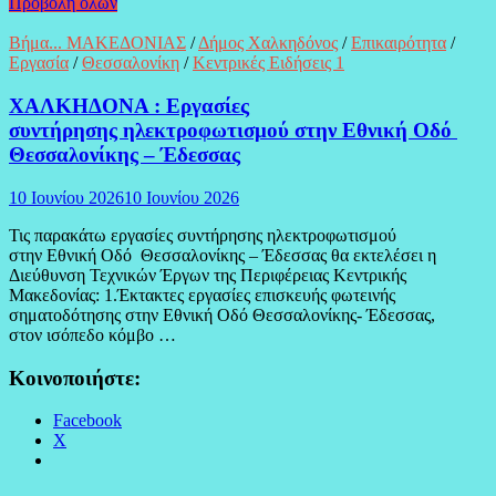
Προβολή όλων
Βήμα... ΜΑΚΕΔΟΝΙΑΣ
/
Δήμος Χαλκηδόνος
/
Επικαιρότητα
/
Εργασία
/
Θεσσαλονίκη
/
Κεντρικές Ειδήσεις 1
ΧΑΛΚΗΔΟΝΑ : Εργασίες
συντήρησης ηλεκτροφωτισμού στην Εθνική Οδό
Θεσσαλονίκης – Έδεσσας
10 Ιουνίου 2026
10 Ιουνίου 2026
Τις παρακάτω εργασίες συντήρησης ηλεκτροφωτισμού
στην Εθνική Οδό Θεσσαλονίκης – Έδεσσας θα εκτελέσει η
Διεύθυνση Τεχνικών Έργων της Περιφέρειας Κεντρικής
Μακεδονίας: 1.Έκτακτες εργασίες επισκευής φωτεινής
σηματοδότησης στην Εθνική Οδό Θεσσαλονίκης- Έδεσσας,
στον ισόπεδο κόμβο …
Κοινοποιήστε:
Facebook
X