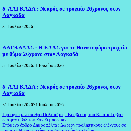
δ. ΛΑΓΚΑΔΑ : Νεκρός σε τροχαίο 26χρονος στον
Λαγκαδά
31 Ιουλίου 2026
ΛΑΓΚΑΔΑΣ : Η ΕΛΑΣ για το θανατηφόρο τροχαίο
με θύμα 26χρονο στον Λαγκαδά
31 Ιουλίου 2026
31 Ιουλίου 2026
δ. ΛΑΓΚΑΔΑ : Νεκρός σε τροχαίο 26χρονος στον
Λαγκαδά
31 Ιουλίου 2026
31 Ιουλίου 2026
Πλοήγηση
Προηγούμενο άρθρο
Πολιτισμός : Βράβευση του Κώστα Γαβρά
στο φεστιβάλ του Σαν Σεμπαστιάν
άρθρων
Επόμενο άρθρο
Δήμος Δέλτα : Δωρεάν προληπτικούς ελέγχους σε
μαθητές Νηπιαγωγείων και Δημοτικών Σχολείων