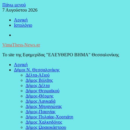
Μεταπηδήστε
Πάνω μενού
στο
7 Αυγούστου 2026
περιεχόμενο
Αρχική
Ιστολόγιο
Facebook
VimaThess-News.gr
Το site της Εφημερίδας "ΕΛΕΥΘΕΡΟ ΒΗΜΑ" Θεσσαλονίκης
Αρχική
Δήμοι Ν. Θεσσαλονίκης
Δέλτα-Αξιού
Δήμος Βόλβης
Δήμος Δέλτα
Δήμος Θερμαϊκού
Δήμος-Θέρμης
Δήμος Λαγκαδά
Δήμος Μηχανιώνας
Δήμος-Παιονίας
Δήμος Πυλαίας-Χορτιάτη
Δήμος Χαλκηδόνος
Δήμος Ωραιοκάστρου