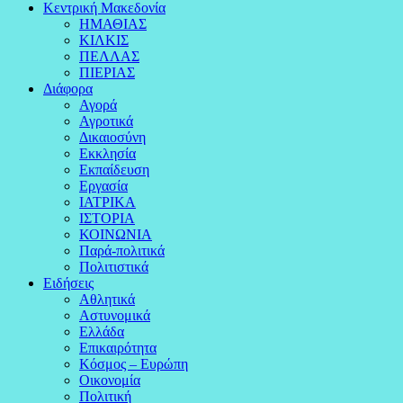
Κεντρική Μακεδονία
ΗΜΑΘΙΑΣ
ΚΙΛΚΙΣ
ΠΕΛΛΑΣ
ΠΙΕΡΙΑΣ
Διάφορα
Αγορά
Αγροτικά
Δικαιοσύνη
Εκκλησία
Εκπαίδευση
Εργασία
ΙΑΤΡΙΚΑ
ΙΣΤΟΡΙΑ
ΚΟΙΝΩΝΙΑ
Παρά-πολιτικά
Πολιτιστικά
Ειδήσεις
Αθλητικά
Αστυνομικά
Ελλάδα
Επικαιρότητα
Κόσμος – Ευρώπη
Οικονομία
Πολιτική