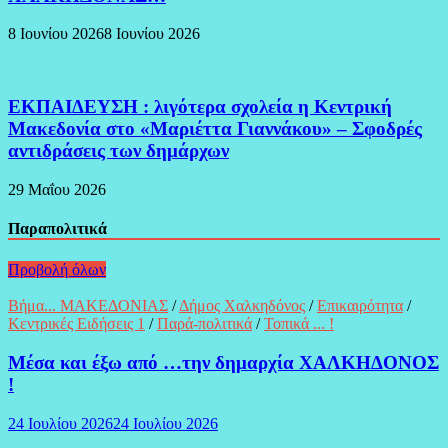
8 Ιουνίου 2026
8 Ιουνίου 2026
ΕΚΠΑΙΔΕΥΣΗ : λιγότερα σχολεία η Κεντρική
Μακεδονία στο «Μαριέττα Γιαννάκου» – Σφοδρές
αντιδράσεις των δημάρχων
29 Μαΐου 2026
Παραπολιτικά
Προβολή όλων
Βήμα... ΜΑΚΕΔΟΝΙΑΣ
/
Δήμος Χαλκηδόνος
/
Επικαιρότητα
/
Κεντρικές Ειδήσεις 1
/
Παρά-πολιτικά
/
Τοπικά ... !
Μέσα και έξω από …την δημαρχία ΧΑΛΚΗΔΟΝΟΣ
!
24 Ιουλίου 2026
24 Ιουλίου 2026