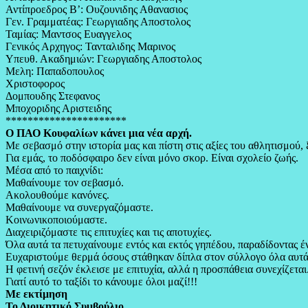
Αντίπροεδρος Β’: Ουζουνιδης Αθανασιος
Γεν. Γραμματέας: Γεωργιαδης Αποστολος
Ταμίας: Μαντσος Ευαγγελος
Γενικός Αρχηγος: Τανταλιδης Μαρινος
Υπευθ. Ακαδημιών: Γεωργιαδης Αποστολος
Μελη: Παπαδοπουλος
Χριστοφορος
Δομπουδης Στεφανος
Μποχοριδης Αριστειδης
**********************
Ο ΠΑΟ Κουφαλίων κάνει μια νέα αρχή.
Με σεβασμό στην ιστορία μας και πίστη στις αξίες του αθλητισμού, 
Για εμάς, το ποδόσφαιρο δεν είναι μόνο σκορ. Είναι σχολείο ζωής.
Μέσα από το παιχνίδι:
Μαθαίνουμε τον σεβασμό.
Ακολουθούμε κανόνες.
Μαθαίνουμε να συνεργαζόμαστε.
Κοινωνικοποιούμαστε.
Διαχειριζόμαστε τις επιτυχίες και τις αποτυχίες.
Όλα αυτά τα πετυχαίνουμε εντός και εκτός γηπέδου, παραδίδοντας έ
Ευχαριστούμε θερμά όσους στάθηκαν δίπλα στον σύλλογο όλα αυτά τα
Η φετινή σεζόν έκλεισε με επιτυχία, αλλά η προσπάθεια συνεχίζετ
Γιατί αυτό το ταξίδι το κάνουμε όλοι μαζί!!!
Με εκτίμηση
Το Διοικητικό Συμβούλιο