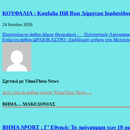
ΚΟΥΦΑΛΙΑ : Koufalia Hill Run Δήμητρα Ιορδανί
24 Ιουνίου 2026
Πλοήγηση
Προηγούμενο άρθρο
Δήμος Θερμαϊκού : Πολιτιστικός Λαογραφι
Επόμενο άρθρο
ΩΡΑΙΟΚΑΣΤΡΟ : Εκδήλωση μνήμης στο Μελισσοχώρ
άρθρων
Σχετικά με VimaThess News
Δείτε όλα τα άρθρα του/της VimaThess News →
ΒΗΜΑ… ΜΑΚΕΔΟΝΙΑΣ
BHMA SPORT : Γ’ Εθνική: Το πρόγραμμα των 10 ο