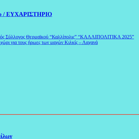
δου / ΕΥΧΑΡΙΣΤΗΡΙΟ
κός Σύλλογος Θερμαϊκού “Καλλίπολις” “ΚΑΛΛΙΠΟΛΙΤΙΚΑ 2025”
ι για τους ήρωες των μαχών Κιλκίς – Λαχανά
μίλων