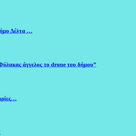
Δήμο Δέλτα …
Φύλακας άγγελος το drone του δήμου”
ειρίες…
!