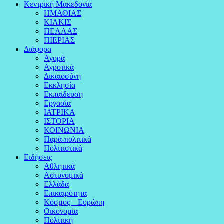
Κεντρική Μακεδονία
ΗΜΑΘΙΑΣ
ΚΙΛΚΙΣ
ΠΕΛΛΑΣ
ΠΙΕΡΙΑΣ
Διάφορα
Αγορά
Αγροτικά
Δικαιοσύνη
Εκκλησία
Εκπαίδευση
Εργασία
ΙΑΤΡΙΚΑ
ΙΣΤΟΡΙΑ
ΚΟΙΝΩΝΙΑ
Παρά-πολιτικά
Πολιτιστικά
Ειδήσεις
Αθλητικά
Αστυνομικά
Ελλάδα
Επικαιρότητα
Κόσμος – Ευρώπη
Οικονομία
Πολιτική