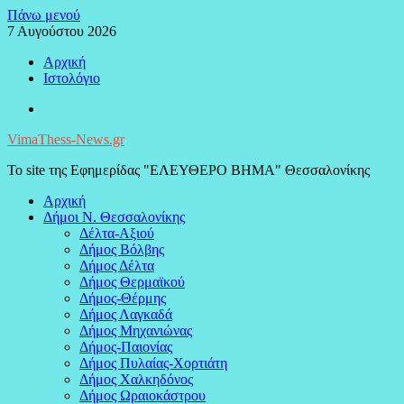
Μεταπηδήστε
Πάνω μενού
στο
7 Αυγούστου 2026
περιεχόμενο
Αρχική
Ιστολόγιο
Facebook
VimaThess-News.gr
Το site της Εφημερίδας "ΕΛΕΥΘΕΡΟ ΒΗΜΑ" Θεσσαλονίκης
Αρχική
Δήμοι Ν. Θεσσαλονίκης
Δέλτα-Αξιού
Δήμος Βόλβης
Δήμος Δέλτα
Δήμος Θερμαϊκού
Δήμος-Θέρμης
Δήμος Λαγκαδά
Δήμος Μηχανιώνας
Δήμος-Παιονίας
Δήμος Πυλαίας-Χορτιάτη
Δήμος Χαλκηδόνος
Δήμος Ωραιοκάστρου