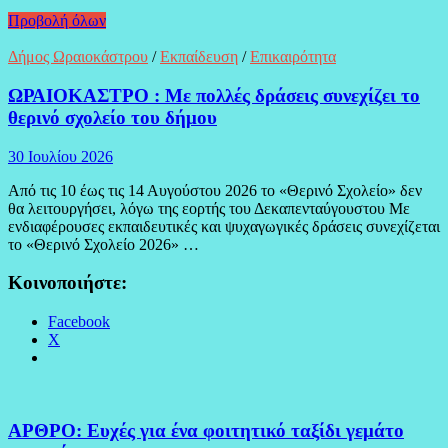
Προβολή όλων
Δήμος Ωραιοκάστρου
/
Εκπαίδευση
/
Επικαιρότητα
ΩΡΑΙΟΚΑΣΤΡΟ : Με πολλές δράσεις συνεχίζει το
θερινό σχολείο του δήμου
30 Ιουλίου 2026
Από τις 10 έως τις 14 Αυγούστου 2026 το «Θερινό Σχολείο» δεν
θα λειτουργήσει, λόγω της εορτής του Δεκαπενταύγουστου Με
ενδιαφέρουσες εκπαιδευτικές και ψυχαγωγικές δράσεις συνεχίζεται
το «Θερινό Σχολείο 2026» …
Κοινοποιήστε:
Facebook
X
ΑΡΘΡΟ: Ευχές για ένα φοιτητικό ταξίδι γεμάτο