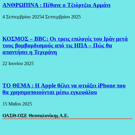
ΑΝΘΡΩΠΙΝΑ : Πέθανε ο Τζιόρτζιο Αρμάνι
4 Σεπτεμβρίου 2025
4 Σεπτεμβρίου 2025
ΚΟΣΜΟΣ – BBC: Οι τρεις επιλογές του Ιράν μετά
τους βομβαρδισμούς από τις ΗΠΑ – Πώς θα
απαντήσει η Τεχεράνη
22 Ιουνίου 2025
ΤΟ ΘΕΜΑ : Η Apple θέλει να φτιάξει iPhone που
θα χρησιμοποιούνται μέσω εγκεφάλου
15 Μαΐου 2025
ΟΑΣΘ-ΟΣΕ Θεσσαλονίκης Α.Ε.