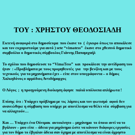
ΤΟΥ : ΧΡΗΣΤΟΥ ΘΕΟΔΟΣΙΑΔΗ
Εκτενή αναφορά στο δημοσίευμα που έκανε το ( έγκυρο όπως το αποκάλεσε
και τον ευχαριστούμε για αυτό )
sete
“
vimatess
” έκανε στο χθεσινό δημοτικό
συμβούλιο ο δημοτικός σύμβουλος Γιάννης Παπαμιχαήλ
Το σχόλιο που δημοσίευσε το “
VimaTess
” και προκάλεσε την αντίδραση του
ήταν : «
Προβλήματα με τους προμηθευτές για την βενζίνη και με τους
τεχνικούς για τα μηχανήματα έχει – είπε στον υπογράφοντα – ο δήμος
Χαλκηδόνος ο αρμόδιος Αντιδήμαρχος
Ο Λόγος ; η προηγούμενη διοίκηση άφησε παλιά υπόλοιπα απλήρωτα !
Επίσης ότι : Υπάρχει πρόβλημα με τις λάμπες και τον φωτισμό αφού δεν
ανανεώθηκε η σύμβαση που υπήρχε με αποτέλεσμα να θέλει νέα σύμβαση για
να αλλαχτούν…
Και … Υπάρχει ένα Ούνιμακ αυτοκίνητο – μηχάνημα το όποιο αντί να το
βγάλουν – μου είπε – άδεια για μηχάνημα ώστε να κάνουν διάφορες εργασίες
για τον δήμο το έβγαλαν άδεια σαν όχημα με αποτέλεσμα να είναι άχρηστο