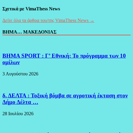
Σχετικά με VimaThess News
Δείτε όλα τα άρθρα του/της VimaThess News →
ΒΗΜΑ… ΜΑΚΕΔΟΝΙΑΣ
BHMA SPORT : Γ’ Εθνική: Το πρόγραμμα των 10
ομίλων
3 Αυγούστου 2026
δ. ΔΕΛΤΑ : Τοξική βόμβα σε αγροτική έκταση στον
Δήμο Δέλτα …
28 Ιουλίου 2026