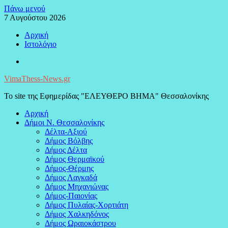
Μεταπηδήστε
Πάνω μενού
στο
7 Αυγούστου 2026
περιεχόμενο
Αρχική
Ιστολόγιο
Facebook
VimaThess-News.gr
Το site της Εφημερίδας "ΕΛΕΥΘΕΡΟ ΒΗΜΑ" Θεσσαλονίκης
Αρχική
Δήμοι Ν. Θεσσαλονίκης
Δέλτα-Αξιού
Δήμος Βόλβης
Δήμος Δέλτα
Δήμος Θερμαϊκού
Δήμος-Θέρμης
Δήμος Λαγκαδά
Δήμος Μηχανιώνας
Δήμος-Παιονίας
Δήμος Πυλαίας-Χορτιάτη
Δήμος Χαλκηδόνος
Δήμος Ωραιοκάστρου