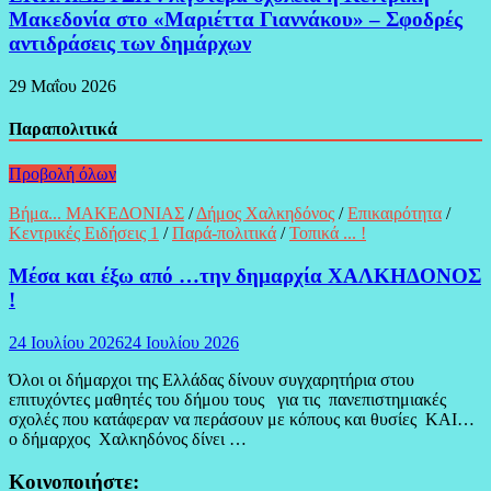
Μακεδονία στο «Μαριέττα Γιαννάκου» – Σφοδρές
αντιδράσεις των δημάρχων
29 Μαΐου 2026
Παραπολιτικά
Προβολή όλων
Βήμα... ΜΑΚΕΔΟΝΙΑΣ
/
Δήμος Χαλκηδόνος
/
Επικαιρότητα
/
Κεντρικές Ειδήσεις 1
/
Παρά-πολιτικά
/
Τοπικά ... !
Μέσα και έξω από …την δημαρχία ΧΑΛΚΗΔΟΝΟΣ
!
24 Ιουλίου 2026
24 Ιουλίου 2026
Όλοι οι δήμαρχοι της Ελλάδας δίνουν συγχαρητήρια στου
επιτυχόντες μαθητές του δήμου τους για τις πανεπιστημιακές
σχολές που κατάφεραν να περάσουν με κόπους και θυσίες ΚΑΙ…
ο δήμαρχος Χαλκηδόνος δίνει …
Κοινοποιήστε: