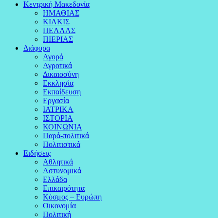
Κεντρική Μακεδονία
ΗΜΑΘΙΑΣ
ΚΙΛΚΙΣ
ΠΕΛΛΑΣ
ΠΙΕΡΙΑΣ
Διάφορα
Αγορά
Αγροτικά
Δικαιοσύνη
Εκκλησία
Εκπαίδευση
Εργασία
ΙΑΤΡΙΚΑ
ΙΣΤΟΡΙΑ
ΚΟΙΝΩΝΙΑ
Παρά-πολιτικά
Πολιτιστικά
Ειδήσεις
Αθλητικά
Αστυνομικά
Ελλάδα
Επικαιρότητα
Κόσμος – Ευρώπη
Οικονομία
Πολιτική