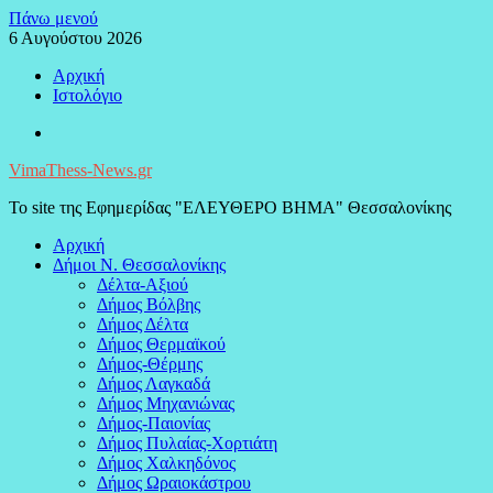
Μεταπηδήστε
Πάνω μενού
στο
6 Αυγούστου 2026
περιεχόμενο
Αρχική
Ιστολόγιο
Facebook
VimaThess-News.gr
Το site της Εφημερίδας "ΕΛΕΥΘΕΡΟ ΒΗΜΑ" Θεσσαλονίκης
Αρχική
Δήμοι Ν. Θεσσαλονίκης
Δέλτα-Αξιού
Δήμος Βόλβης
Δήμος Δέλτα
Δήμος Θερμαϊκού
Δήμος-Θέρμης
Δήμος Λαγκαδά
Δήμος Μηχανιώνας
Δήμος-Παιονίας
Δήμος Πυλαίας-Χορτιάτη
Δήμος Χαλκηδόνος
Δήμος Ωραιοκάστρου