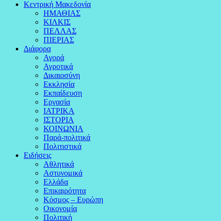
Κεντρική Μακεδονία
ΗΜΑΘΙΑΣ
ΚΙΛΚΙΣ
ΠΕΛΛΑΣ
ΠΙΕΡΙΑΣ
Διάφορα
Αγορά
Αγροτικά
Δικαιοσύνη
Εκκλησία
Εκπαίδευση
Εργασία
ΙΑΤΡΙΚΑ
ΙΣΤΟΡΙΑ
ΚΟΙΝΩΝΙΑ
Παρά-πολιτικά
Πολιτιστικά
Ειδήσεις
Αθλητικά
Αστυνομικά
Ελλάδα
Επικαιρότητα
Κόσμος – Ευρώπη
Οικονομία
Πολιτική