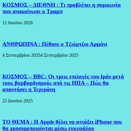
ΚΟΣΜΟΣ – ΔΙΕΘΝΗ : Τι προβλέπει η συμφωνία
που ανακοίνωσε ο Τραμπ
12 Ιουνίου 2026
ΑΝΘΡΩΠΙΝΑ : Πέθανε ο Τζιόρτζιο Αρμάνι
4 Σεπτεμβρίου 2025
4 Σεπτεμβρίου 2025
ΚΟΣΜΟΣ – BBC: Οι τρεις επιλογές του Ιράν μετά
τους βομβαρδισμούς από τις ΗΠΑ – Πώς θα
απαντήσει η Τεχεράνη
22 Ιουνίου 2025
ΤΟ ΘΕΜΑ : Η Apple θέλει να φτιάξει iPhone που
θα χρησιμοποιούνται μέσω εγκεφάλου