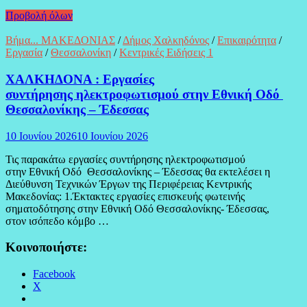
Προβολή όλων
Βήμα... ΜΑΚΕΔΟΝΙΑΣ
/
Δήμος Χαλκηδόνος
/
Επικαιρότητα
/
Εργασία
/
Θεσσαλονίκη
/
Κεντρικές Ειδήσεις 1
ΧΑΛΚΗΔΟΝΑ : Εργασίες
συντήρησης ηλεκτροφωτισμού στην Εθνική Οδό
Θεσσαλονίκης – Έδεσσας
10 Ιουνίου 2026
10 Ιουνίου 2026
Τις παρακάτω εργασίες συντήρησης ηλεκτροφωτισμού
στην Εθνική Οδό Θεσσαλονίκης – Έδεσσας θα εκτελέσει η
Διεύθυνση Τεχνικών Έργων της Περιφέρειας Κεντρικής
Μακεδονίας: 1.Έκτακτες εργασίες επισκευής φωτεινής
σηματοδότησης στην Εθνική Οδό Θεσσαλονίκης- Έδεσσας,
στον ισόπεδο κόμβο …
Κοινοποιήστε:
Facebook
X