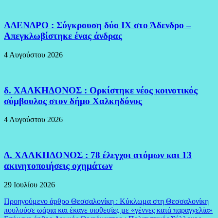
ΑΔΕΝΔΡΟ : Σύγκρουση δύο ΙΧ στο Άδενδρο –
Απεγκλωβίστηκε ένας άνδρας
4 Αυγούστου 2026
δ. ΧΑΛΚΗΔΟΝΟΣ : Ορκίστηκε νέος κοινοτικός
σύμβουλος στον δήμο Χαλκηδόνος
4 Αυγούστου 2026
Δ. ΧΑΛΚΗΔΟΝΟΣ : 78 έλεγχοι ατόμων και 13
ακινητοποιήσεις οχημάτων
29 Ιουλίου 2026
Πλοήγηση
Προηγούμενο άρθρο
Θεσσαλονίκη : Κύκλωμα στη Θεσσαλονίκη
πουλούσε ωάρια και έκανε υιοθεσίες με «γέννες κατά παραγγελία»
άρθρων