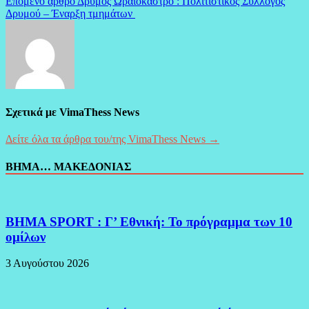
Επόμενο άρθρο
Δρυμός Ωραιόκαστρο : Πολιτιστικός Σύλλογος
Δρυμού – Έναρξη τμημάτων
Σχετικά με VimaThess News
Δείτε όλα τα άρθρα του/της VimaThess News →
ΒΗΜΑ… ΜΑΚΕΔΟΝΙΑΣ
BHMA SPORT : Γ’ Εθνική: Το πρόγραμμα των 10
ομίλων
3 Αυγούστου 2026