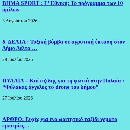
BHMA SPORT : Γ’ Εθνική: Το πρόγραμμα των 10
ομίλων
3 Αυγούστου 2026
δ. ΔΕΛΤΑ : Τοξική βόμβα σε αγροτική έκταση στον
Δήμο Δέλτα …
28 Ιουλίου 2026
ΠΥΛΑΙΑ – Καϊτεζίδης για τη φωτιά στην Πυλαία :
“Φύλακας άγγελος το drone του δήμου”
27 Ιουλίου 2026
ΑΡΘΡΟ: Ευχές για ένα φοιτητικό ταξίδι γεμάτο
εμπειρίες…