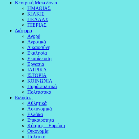
Κεντρική Μακεδονία
ΗΜΑΘΙΑΣ
ΚΙΛΚΙΣ
ΠΕΛΛΑΣ
ΠΙΕΡΙΑΣ
Διάφορα
Αγορά
Αγροτικά
Δικαιοσύνη
Εκκλησία
Εκπαίδευση
Εργασία
ΙΑΤΡΙΚΑ
ΙΣΤΟΡΙΑ
ΚΟΙΝΩΝΙΑ
Παρά-πολιτικά
Πολιτιστικά
Ειδήσεις
Αθλητικά
Αστυνομικά
Ελλάδα
Επικαιρότητα
Κόσμος – Ευρώπη
Οικονομία
Πολιτική