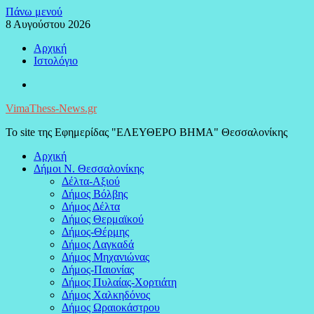
Μεταπηδήστε
Πάνω μενού
στο
8 Αυγούστου 2026
περιεχόμενο
Αρχική
Ιστολόγιο
Facebook
VimaThess-News.gr
Το site της Εφημερίδας "ΕΛΕΥΘΕΡΟ ΒΗΜΑ" Θεσσαλονίκης
Αρχική
Δήμοι Ν. Θεσσαλονίκης
Δέλτα-Αξιού
Δήμος Βόλβης
Δήμος Δέλτα
Δήμος Θερμαϊκού
Δήμος-Θέρμης
Δήμος Λαγκαδά
Δήμος Μηχανιώνας
Δήμος-Παιονίας
Δήμος Πυλαίας-Χορτιάτη
Δήμος Χαλκηδόνος
Δήμος Ωραιοκάστρου