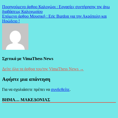
Πλοήγηση
Προηγούμενο άρθρο
Καλοχώρι : Εργασίες συντήρησης της άνω
διαβάσεως Καλοχωρίου
άρθρων
Επόμενο άρθρο
Μουσική : Eric Burdon για την Ακρόπολη και
Ηρώδειο !
Σχετικά με VimaThess News
Δείτε όλα τα άρθρα του/της VimaThess News →
Αφήστε μια απάντηση
Για να σχολιάσετε πρέπει να
συνδεθείτε
.
ΒΗΜΑ… ΜΑΚΕΔΟΝΙΑΣ