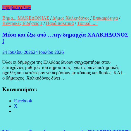
Προβολή όλων
Βήμα... ΜΑΚΕΔΟΝΙΑΣ
/
Δήμος Χαλκηδόνος
/
Επικαιρότητα
/
Κεντρικές Ειδήσεις 1
/
Παρά-πολιτικά
/
Τοπικά ... !
Μέσα και έξω από …την δημαρχία ΧΑΛΚΗΔΟΝΟΣ
!
24 Ιουλίου 2026
24 Ιουλίου 2026
Όλοι οι δήμαρχοι της Ελλάδας δίνουν συγχαρητήρια στου
επιτυχόντες μαθητές του δήμου τους για τις πανεπιστημιακές
σχολές που κατάφεραν να περάσουν με κόπους και θυσίες ΚΑΙ…
ο δήμαρχος Χαλκηδόνος δίνει …
Κοινοποιήστε:
Facebook
X