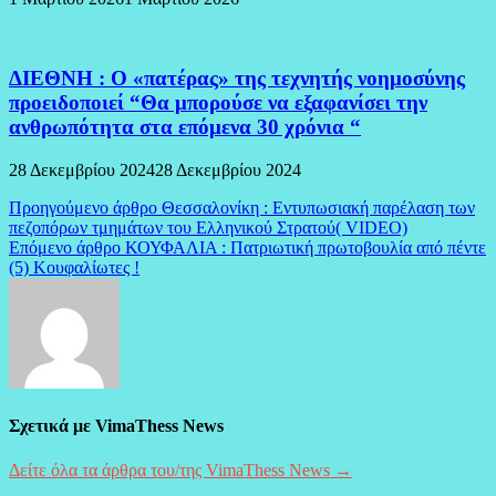
ΔΙΕΘΝΗ : Ο «πατέρας» της τεχνητής νοημοσύνης
προειδοποιεί “Θα μπορούσε να εξαφανίσει την
ανθρωπότητα στα επόμενα 30 χρόνια “
28 Δεκεμβρίου 2024
28 Δεκεμβρίου 2024
Πλοήγηση
Προηγούμενο άρθρο
Θεσσαλονίκη : Εντυπωσιακή παρέλαση των
πεζοπόρων τμημάτων του Ελληνικού Στρατού( VIDEO)
άρθρων
Επόμενο άρθρο
ΚΟΥΦΑΛΙΑ : Πατριωτική πρωτοβουλία από πέντε
(5) Κουφαλίωτες !
Σχετικά με VimaThess News
Δείτε όλα τα άρθρα του/της VimaThess News →