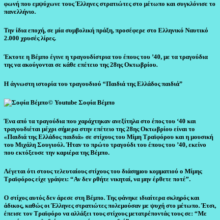
φωνή που εμψύχωνε τους Έλληνες στρατιώτες στο μέτωπο και συγκλόνισε το
πανελλήνιο.
Την ίδια εποχή, σε μία συμβολική πράξη, προσέφερε στο Ελληνικό Ναυτικό
2.000 χρυσές λίρες.
Έκτοτε η Βέμπο έγινε η τραγουδίστρια του έπους του ’40, με τα τραγούδια
της να ακούγονται σε κάθε επέτειο της 28ης Οκτωβρίου.
Η άγνωστη ιστορία του τραγουδιού “Παιδιά της Ελλάδος παιδιά”
© Youtube
Σοφία Βέμπο
Ένα από τα τραγούδια που χαράχτηκαν ανεξίτηλα στο έπος του ‘40 και
τραγουδιέται μέχρι σήμερα στην επέτειο της 28ης Οκτωβρίου είναι το
«Παιδιά της Ελλάδος παιδιά» σε στίχους του Μίμη Τραϊφόρου και η μουσική
του Μιχάλη Σουγιούλ. Ήταν το πρώτο τραγούδι του έπους του ’40, εκείνο
που εκτόξευσε την καριέρα της Βέμπο.
Λέγεται ότι στους τελευταίους στίχους του διάσημου κομματιού ο Μίμης
Τραϊφόρος είχε γράψει: “Αν δεν ρθήτε νικηταί, να μην έρθετε ποτέ”.
Ο στίχος αυτός δεν άρεσε στη Βέμπο. Της φάνηκε ιδιαίτερα σκληρός και
άδικος, καθώς οι Έλληνες στρατιώτες πολεμούσαν με ψυχή στο μέτωπο. Έτσι,
έπεισε τον Τραϊφόρο να αλλάξει τους στίχους μετατρέποντάς τους σε: “Με