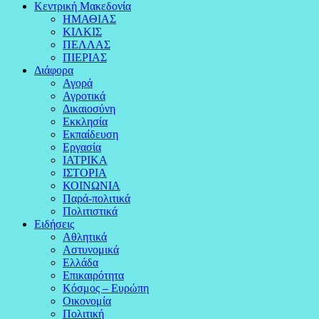
Κεντρική Μακεδονία
ΗΜΑΘΙΑΣ
ΚΙΛΚΙΣ
ΠΕΛΛΑΣ
ΠΙΕΡΙΑΣ
Διάφορα
Αγορά
Αγροτικά
Δικαιοσύνη
Εκκλησία
Εκπαίδευση
Εργασία
ΙΑΤΡΙΚΑ
ΙΣΤΟΡΙΑ
ΚΟΙΝΩΝΙΑ
Παρά-πολιτικά
Πολιτιστικά
Ειδήσεις
Αθλητικά
Αστυνομικά
Ελλάδα
Επικαιρότητα
Κόσμος – Ευρώπη
Οικονομία
Πολιτική