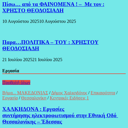
Πίσω… από τα ΦΑΙΝΟΜΕΝΑ ! – Με τον :
ΧΡΗΣΤΟ ΘΕΟΔΟΣΙΑΔΗ
10 Αυγούστου 2025
10 Αυγούστου 2025
Παρα…ΠΟΛΙΤΙΚΑ – ΤΟΥ : ΧΡΗΣΤΟΥ
ΘΕΟΔΟΣΙΑΔΗ
21 Ιουλίου 2025
21 Ιουλίου 2025
Εργασία
Προβολή όλων
Βήμα... ΜΑΚΕΔΟΝΙΑΣ
/
Δήμος Χαλκηδόνος
/
Επικαιρότητα
/
Εργασία
/
Θεσσαλονίκη
/
Κεντρικές Ειδήσεις 1
ΧΑΛΚΗΔΟΝΑ : Εργασίες
συντήρησης ηλεκτροφωτισμού στην Εθνική Οδό
Θεσσαλονίκης – Έδεσσας