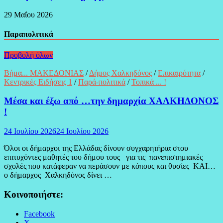
29 Μαΐου 2026
Παραπολιτικά
Προβολή όλων
Βήμα... ΜΑΚΕΔΟΝΙΑΣ
/
Δήμος Χαλκηδόνος
/
Επικαιρότητα
/
Κεντρικές Ειδήσεις 1
/
Παρά-πολιτικά
/
Τοπικά ... !
Μέσα και έξω από …την δημαρχία ΧΑΛΚΗΔΟΝΟΣ
!
24 Ιουλίου 2026
24 Ιουλίου 2026
Όλοι οι δήμαρχοι της Ελλάδας δίνουν συγχαρητήρια στου
επιτυχόντες μαθητές του δήμου τους για τις πανεπιστημιακές
σχολές που κατάφεραν να περάσουν με κόπους και θυσίες ΚΑΙ…
ο δήμαρχος Χαλκηδόνος δίνει …
Κοινοποιήστε:
Facebook
X