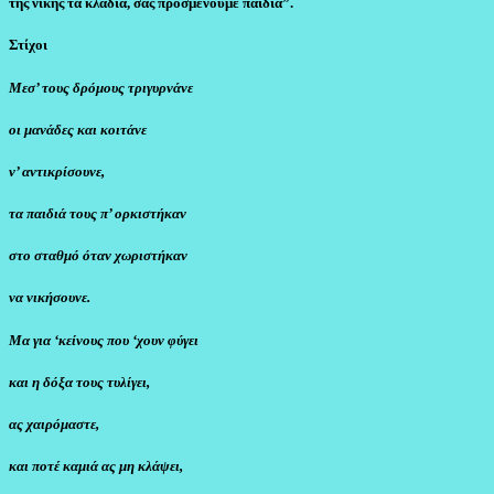
της νίκης τα κλαδιά, σας προσμένουμε παιδιά”.
Στίχοι
Μεσ’ τους δρόμους τριγυρνάνε
οι μανάδες και κοιτάνε
ν’ αντικρίσουνε,
τα παιδιά τους π’ ορκιστήκαν
στο σταθμό όταν χωριστήκαν
να νικήσουνε.
Μα για ‘κείνους που ‘χουν φύγει
και η δόξα τους τυλίγει,
ας χαιρόμαστε,
και ποτέ καμιά ας μη κλάψει,