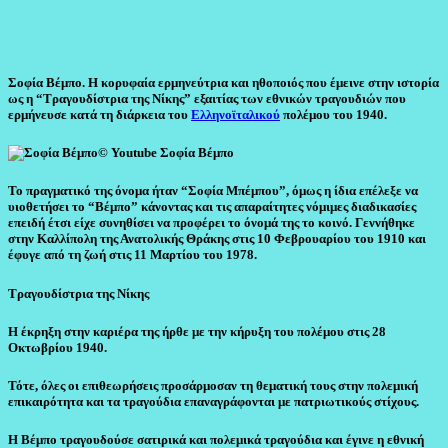
Σοφία Βέμπο. Η κορυφαία ερμηνεύτρια και ηθοποιός που έμεινε στην ιστορία
ως η “Τραγουδίστρια της Νίκης” εξαιτίας των εθνικών τραγουδιών που
ερμήνευσε κατά τη διάρκεια του
Ελληνοϊταλικού
πολέμου του 1940.
© Youtube
Σοφία Βέμπο
Το πραγματικό της όνομα ήταν “Σοφία Μπέμπου”, όμως η ίδια επέλεξε να
υιοθετήσει το “Βέμπο” κάνοντας και τις απαραίτητες νόμιμες διαδικασίες
επειδή έτσι είχε συνηθίσει να προφέρει το όνομά της το κοινό. Γεννήθηκε
στην Καλλίπολη της Ανατολικής Θράκης στις 10 Φεβρουαρίου του 1910 και
έφυγε από τη ζωή στις 11 Μαρτίου του 1978.
Τραγουδίστρια της Νίκης
Η έκρηξη στην καριέρα της ήρθε με την κήρυξη του πολέμου στις 28
Οκτωβρίου 1940.
Τότε, όλες οι επιθεωρήσεις προσάρμοσαν τη θεματική τους στην πολεμική
επικαιρότητα και τα τραγούδια επαναγράφονται με πατριωτικούς στίχους.
Η Βέμπο τραγουδούσε σατιρικά και πολεμικά τραγούδια και έγινε η εθνική