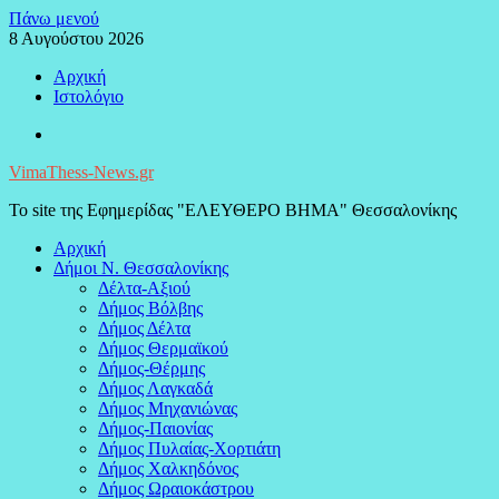
Μεταπηδήστε
Πάνω μενού
στο
8 Αυγούστου 2026
περιεχόμενο
Αρχική
Ιστολόγιο
Facebook
VimaThess-News.gr
Το site της Εφημερίδας "ΕΛΕΥΘΕΡΟ ΒΗΜΑ" Θεσσαλονίκης
Αρχική
Δήμοι Ν. Θεσσαλονίκης
Δέλτα-Αξιού
Δήμος Βόλβης
Δήμος Δέλτα
Δήμος Θερμαϊκού
Δήμος-Θέρμης
Δήμος Λαγκαδά
Δήμος Μηχανιώνας
Δήμος-Παιονίας
Δήμος Πυλαίας-Χορτιάτη
Δήμος Χαλκηδόνος
Δήμος Ωραιοκάστρου