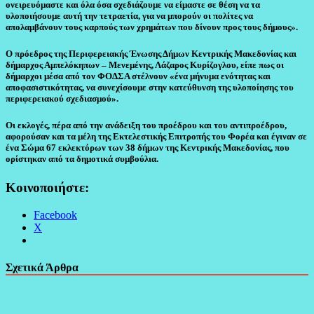
ονειρευόμαστε και όλα όσα σχεδιάζουμε να είμαστε σε θέση να τα
υλοποιήσουμε αυτή την τετραετία, για να μπορούν οι πολίτες να
απολαμβάνουν τους καρπούς των χρημάτων που δίνουν προς τους δήμους».
Ο πρόεδρος της Περιφερειακής Ένωσης Δήμων Κεντρικής Μακεδονίας και
δήμαρχος Αμπελόκηπων – Μενεμένης, Λάζαρος Κυρίζογλου, είπε πως οι
δήμαρχοι μέσα από τον ΦΟΔΣΑ στέλνουν «ένα μήνυμα ενότητας και
αποφασιστικότητας, να συνεχίσουμε στην κατεύθυνση της υλοποίησης του
περιφερειακού σχεδιασμού».
Οι εκλογές, πέρα από την ανάδειξη του προέδρου και του αντιπροέδρου,
αφορούσαν και τα μέλη της Εκτελεστικής Επιτροπής του Φορέα και έγιναν σε
ένα Σώμα 67 εκλεκτόρων των 38 δήμων της Κεντρικής Μακεδονίας, που
ορίστηκαν από τα δημοτικά συμβούλια.
Κοινοποιήστε:
Facebook
X
Σχετικά Άρθρα