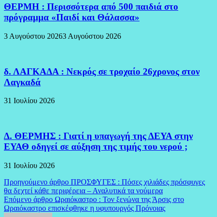
ΘΕΡΜΗ : Περισσότερα από 500 παιδιά στο
πρόγραμμα «Παιδί και Θάλασσα»
3 Αυγούστου 2026
3 Αυγούστου 2026
δ. ΛΑΓΚΑΔΑ : Νεκρός σε τροχαίο 26χρονος στον
Λαγκαδά
31 Ιουλίου 2026
Δ. ΘΕΡΜΗΣ : Γιατί η υπαγωγή της ΔΕΥΑ στην
ΕΥΑΘ οδηγεί σε αύξηση της τιμής του νερού ;
31 Ιουλίου 2026
Πλοήγηση
Προηγούμενο άρθρο
ΠΡΟΣΦΥΓΕΣ : Πόσες χιλιάδες πρόσφυγες
θα δεχτεί κάθε περιφέρεια – Αναλυτικά τα νούμερα
άρθρων
Επόμενο άρθρο
Ωραιόκαστρο : Τον ξενώνα της Άρσις στο
Ωραιόκαστρο επισκέφθηκε η υφυπουργός Πρόνοιας