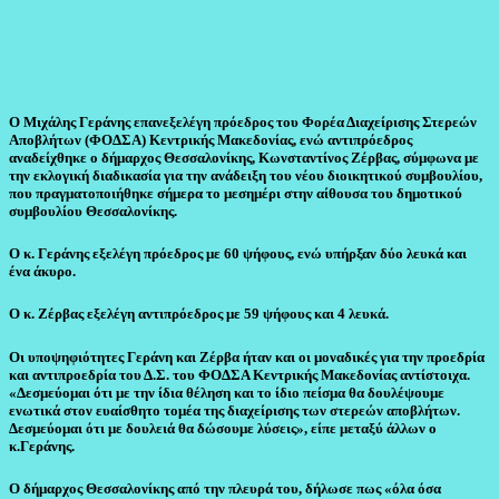
Ο Μιχάλης Γεράνης επανεξελέγη πρόεδρος του Φορέα Διαχείρισης Στερεών
Αποβλήτων (ΦΟΔΣΑ) Κεντρικής Μακεδονίας, ενώ αντιπρόεδρος
αναδείχθηκε ο δήμαρχος
Θεσσαλονίκης, Κωνσταντίνος Ζέρβας, σύμφωνα με
την εκλογική διαδικασία για την ανάδειξη του νέου διοικητικού συμβουλίου,
που πραγματοποιήθηκε σήμερα το μεσημέρι στην αίθουσα του δημοτικού
συμβουλίου Θεσσαλονίκης.
Ο κ. Γεράνης εξελέγη πρόεδρος με 60 ψήφους, ενώ υπήρξαν δύο λευκά και
ένα άκυρο.
Ο κ. Ζέρβας εξελέγη αντιπρόεδρος με 59 ψήφους και 4 λευκά.
Οι υποψηφιότητες Γεράνη και Ζέρβα ήταν και οι μοναδικές για την προεδρία
και αντιπροεδρία του Δ.Σ. του ΦΟΔΣΑ Κεντρικής Μακεδονίας αντίστοιχα.
«Δεσμεύομαι ότι με την ίδια θέληση και το ίδιο πείσμα θα δουλέψουμε
ενωτικά στον ευαίσθητο τομέα της διαχείρισης των στερεών αποβλήτων.
Δεσμεύομαι ότι με δουλειά θα δώσουμε λύσεις», είπε μεταξύ άλλων ο
κ.Γεράνης.
Ο δήμαρχος Θεσσαλονίκης από την πλευρά του, δήλωσε πως «όλα όσα