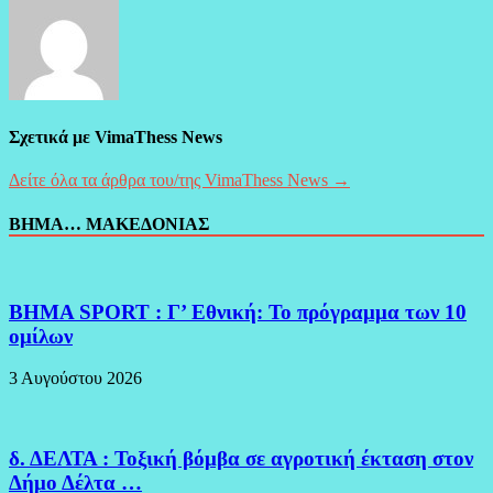
Σχετικά με VimaThess News
Δείτε όλα τα άρθρα του/της VimaThess News →
ΒΗΜΑ… ΜΑΚΕΔΟΝΙΑΣ
BHMA SPORT : Γ’ Εθνική: Το πρόγραμμα των 10
ομίλων
3 Αυγούστου 2026
δ. ΔΕΛΤΑ : Τοξική βόμβα σε αγροτική έκταση στον
Δήμο Δέλτα …