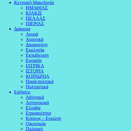
Κεντρική Μακεδονία
ΗΜΑΘΙΑΣ
ΚΙΛΚΙΣ
ΠΕΛΛΑΣ
ΠΙΕΡΙΑΣ
Διάφορα
Αγορά
Αγροτικά
Δικαιοσύνη
Εκκλησία
Εκπαίδευση
Εργασία
ΙΑΤΡΙΚΑ
ΙΣΤΟΡΙΑ
ΚΟΙΝΩΝΙΑ
Παρά-πολιτικά
Πολιτιστικά
Ειδήσεις
Αθλητικά
Αστυνομικά
Ελλάδα
Επικαιρότητα
Κόσμος – Ευρώπη
Οικονομία
Πολιτική