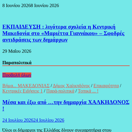
8 Ιουνίου 2026
8 Ιουνίου 2026
ΕΚΠΑΙΔΕΥΣΗ : λιγότερα σχολεία η Κεντρική
Μακεδονία στο «Μαριέττα Γιαννάκου» – Σφοδρές
αντιδράσεις των δημάρχων
29 Μαΐου 2026
Παραπολιτικά
Προβολή όλων
Βήμα... ΜΑΚΕΔΟΝΙΑΣ
/
Δήμος Χαλκηδόνος
/
Επικαιρότητα
/
Κεντρικές Ειδήσεις 1
/
Παρά-πολιτικά
/
Τοπικά ... !
Μέσα και έξω από …την δημαρχία ΧΑΛΚΗΔΟΝΟΣ
!
24 Ιουλίου 2026
24 Ιουλίου 2026
Όλοι οι δήμαρχοι της Ελλάδας δίνουν συγχαρητήρια στου