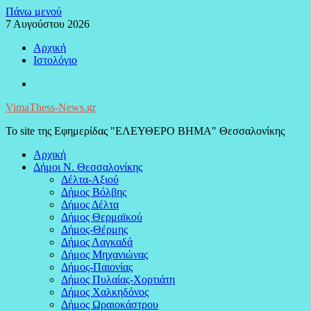
Μεταπηδήστε
Πάνω μενού
στο
7 Αυγούστου 2026
περιεχόμενο
Αρχική
Ιστολόγιο
Facebook
VimaThess-News.gr
Το site της Εφημερίδας "ΕΛΕΥΘΕΡΟ ΒΗΜΑ" Θεσσαλονίκης
Αρχική
Δήμοι Ν. Θεσσαλονίκης
Δέλτα-Αξιού
Δήμος Βόλβης
Δήμος Δέλτα
Δήμος Θερμαϊκού
Δήμος-Θέρμης
Δήμος Λαγκαδά
Δήμος Μηχανιώνας
Δήμος-Παιονίας
Δήμος Πυλαίας-Χορτιάτη
Δήμος Χαλκηδόνος
Δήμος Ωραιοκάστρου