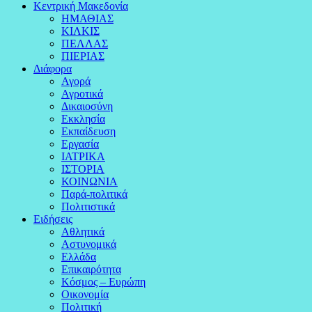
Κεντρική Μακεδονία
ΗΜΑΘΙΑΣ
ΚΙΛΚΙΣ
ΠΕΛΛΑΣ
ΠΙΕΡΙΑΣ
Διάφορα
Αγορά
Αγροτικά
Δικαιοσύνη
Εκκλησία
Εκπαίδευση
Εργασία
ΙΑΤΡΙΚΑ
ΙΣΤΟΡΙΑ
ΚΟΙΝΩΝΙΑ
Παρά-πολιτικά
Πολιτιστικά
Ειδήσεις
Αθλητικά
Αστυνομικά
Ελλάδα
Επικαιρότητα
Κόσμος – Ευρώπη
Οικονομία
Πολιτική