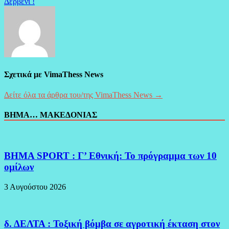
Δερβένι !
Σχετικά με VimaThess News
Δείτε όλα τα άρθρα του/της VimaThess News →
ΒΗΜΑ… ΜΑΚΕΔΟΝΙΑΣ
BHMA SPORT : Γ’ Εθνική: Το πρόγραμμα των 10
ομίλων
3 Αυγούστου 2026
δ. ΔΕΛΤΑ : Τοξική βόμβα σε αγροτική έκταση στον