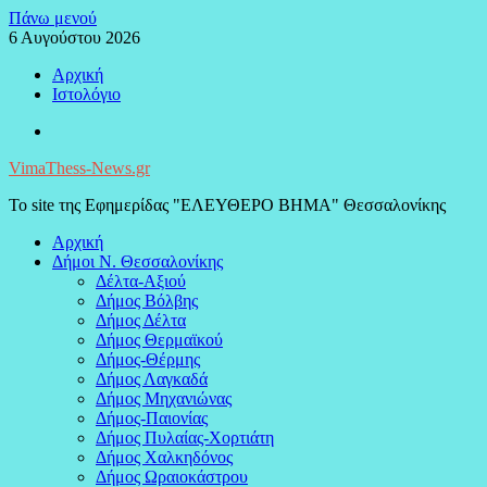
Μεταπηδήστε
Πάνω μενού
στο
6 Αυγούστου 2026
περιεχόμενο
Αρχική
Ιστολόγιο
Facebook
VimaThess-News.gr
Το site της Εφημερίδας "ΕΛΕΥΘΕΡΟ ΒΗΜΑ" Θεσσαλονίκης
Αρχική
Δήμοι Ν. Θεσσαλονίκης
Δέλτα-Αξιού
Δήμος Βόλβης
Δήμος Δέλτα
Δήμος Θερμαϊκού
Δήμος-Θέρμης
Δήμος Λαγκαδά
Δήμος Μηχανιώνας
Δήμος-Παιονίας
Δήμος Πυλαίας-Χορτιάτη
Δήμος Χαλκηδόνος
Δήμος Ωραιοκάστρου