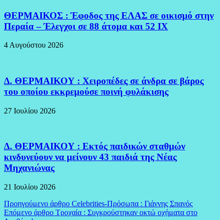
ΘΕΡΜΑΙΚΟΣ : Έφοδος της ΕΛΑΣ σε οικισμό στην
Περαία – Έλεγχοι σε 88 άτομα και 52 ΙΧ
4 Αυγούστου 2026
Δ. ΘΕΡΜΑΙΚΟΥ : Χειροπέδες σε άνδρα σε βάρος
του οποίου εκκρεμούσε ποινή φυλάκισης
27 Ιουλίου 2026
Δ. ΘΕΡΜΑΙΚΟΥ : Εκτός παιδικών σταθμών
κινδυνεύουν να μείνουν 43 παιδιά της Νέας
Μηχανιώνας
21 Ιουλίου 2026
Πλοήγηση
Προηγούμενο άρθρο
Celebrities-Πρόσωπα : Γιάννης Σπανός
Επόμενο άρθρο
Τροχαία : Συγκρούστηκαν οκτώ οχήματα στο
άρθρων