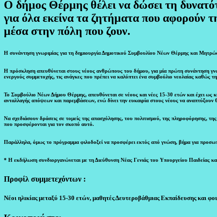
Ο δήμος Θέρμης θέλει να δώσει τη δυνατότ
για όλα εκείνα τα ζητήματα που αφορούν τη
μέσα στην πόλη που ζουν.
Η συνάντηση γνωριμίας για τη δημιουργία Δημοτικού Συμβουλίου Νέων Θέρμης και Μητρώο
Η πρόσκληση απευθύνεται στους νέους ανθρώπους του δήμου, για μία πρώτη συνάντηση γνω
ενεργούς συμμετοχής, τις ανάγκες που πρέπει να καλύπτει ένα συμβούλιο νεολαίας καθώς 
Το Συμβούλιο Νέων Δήμου Θέρμης, απευθύνεται σε νέους και νέες 15-30 ετών και έχει ως κύ
ανταλλαγής απόψεων και παρεμβάσεων, ενώ δίνει την ευκαιρία στους νέους να αναπτύξουν θ
Να σχεδιάσουν δράσεις σε τομείς της απασχόλησης, του πολιτισμού, της πληροφόρησης, της
που προσφέρονται για τον σκοπό αυτό.
Παράλληλα, όμως το πρόγραμμα φιλοδοξεί να προσφέρει εκτός από γνώση, βήμα για προσωπι
* Η εκδήλωση συνδιοργανώνεται με τη Διεύθυνση Νέας Γενιάς του Υπουργείου Παιδείας κ
Προφίλ συμμετεχόντων :
Νέοι ηλικίας μεταξύ 15-30 ετών, μαθητές Δευτεροβάθμιας Εκπαίδευσης και φο