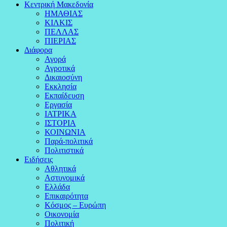
Κεντρική Μακεδονία
ΗΜΑΘΙΑΣ
ΚΙΛΚΙΣ
ΠΕΛΛΑΣ
ΠΙΕΡΙΑΣ
Διάφορα
Αγορά
Αγροτικά
Δικαιοσύνη
Εκκλησία
Εκπαίδευση
Εργασία
ΙΑΤΡΙΚΑ
ΙΣΤΟΡΙΑ
ΚΟΙΝΩΝΙΑ
Παρά-πολιτικά
Πολιτιστικά
Ειδήσεις
Αθλητικά
Αστυνομικά
Ελλάδα
Επικαιρότητα
Κόσμος – Ευρώπη
Οικονομία
Πολιτική