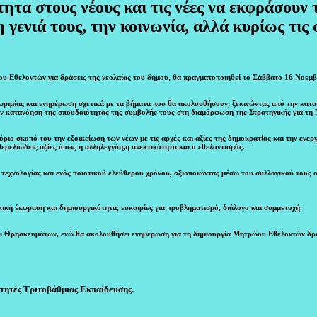
ητα στους νέους και τις νέες να εκφράσουν 
 γενιά τους, την κοινωνία, αλλά κυρίως τις 
υ Εθελοντών για δράσεις της νεολαίας του δήμου, θα πραγματοποιηθεί το Σάββατο 16 Νοεμβ
ριμίας και ενημέρωση σχετικά με τα βήματα που θα ακολουθήσουν, ξεκινώντας από την καταγ
την κατανόηση της σπουδαιότητας της συμβολής τους στη διαμόρφωση της Στρατηγικής για τη
ριο σκοπό του την εξοικείωση των νέων με τις αρχές και αξίες της δημοκρατίας και την ενερ
εμελιώδεις αξίες όπως η αλληλεγγύη,η ανεκτικότητα και ο εθελοντισμός.
 τεχνολογίας και ενός ποιοτικού ελεύθερου χρόνου, αξιοποιώντας μέσω του συλλογικού τους 
κή έκφραση και δημιουργικότητα, ευκαιρίες για προβληματισμό, διάλογο και συμμετοχή.
αι Θρησκευμάτων, ενώ θα ακολουθήσει ενημέρωση για τη δημιουργία Μητρώου Εθελοντών δρ
ιτητές Τριτοβάθμιας Εκπαίδευσης.