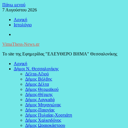
Μεταπηδήστε
Πάνω μενού
στο
7 Αυγούστου 2026
περιεχόμενο
Αρχική
Ιστολόγιο
Facebook
VimaThess-News.gr
Το site της Εφημερίδας "ΕΛΕΥΘΕΡΟ ΒΗΜΑ" Θεσσαλονίκης
Αρχική
Δήμοι Ν. Θεσσαλονίκης
Δέλτα-Αξιού
Δήμος Βόλβης
Δήμος Δέλτα
Δήμος Θερμαϊκού
Δήμος-Θέρμης
Δήμος Λαγκαδά
Δήμος Μηχανιώνας
Δήμος-Παιονίας
Δήμος Πυλαίας-Χορτιάτη
Δήμος Χαλκηδόνος
Δήμος Ωραιοκάστρου