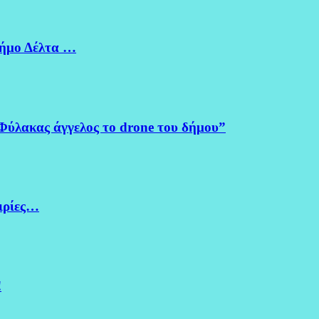
Δήμο Δέλτα …
Φύλακας άγγελος το drone του δήμου”
ειρίες…
!