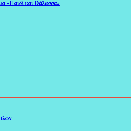
μα «Παιδί και Θάλασσα»
μίλων