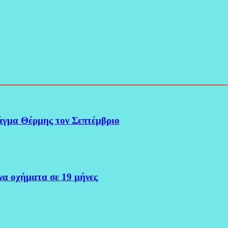
άγμα Θέρμης τον Σεπτέμβριο
α οχήματα σε 19 μήνες