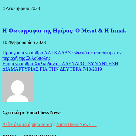
4 Δεκεμβρίου 2023
H Φωτογραφία της Ημέρας: O Mesut & Η Irmak.
10 Φεβρουαρίου 2023
Πλοήγηση
Προηγούμενο άρθρο
ΛΑΓΚΑΔΑΣ : Φωτιά σε αποθήκη στην
περιοχή της Ξυλούπολης
άρθρων
Επόμενο άρθρο
Χαλκηδόνα – ΑΔΕΝΔΡΟ : ΣΥΝΑΝΤΗΣΗ
ΔΙΑΜΑΡΤΥΡΙΑΣ ΓΙΑ ΤΗΝ ΔΕΥΤΕΡΑ 7/10/2019
Σχετικά με VimaThess News
Δείτε όλα τα άρθρα του/της VimaThess News →