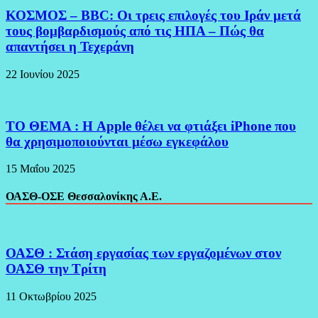
ΚΟΣΜΟΣ – BBC: Οι τρεις επιλογές του Ιράν μετά
τους βομβαρδισμούς από τις ΗΠΑ – Πώς θα
απαντήσει η Τεχεράνη
22 Ιουνίου 2025
ΤΟ ΘΕΜΑ : Η Apple θέλει να φτιάξει iPhone που
θα χρησιμοποιούνται μέσω εγκεφάλου
15 Μαΐου 2025
ΟΑΣΘ-ΟΣΕ Θεσσαλονίκης Α.Ε.
ΟΑΣΘ : Στάση εργασίας των εργαζομένων στον
ΟΑΣΘ την Τρίτη
11 Οκτωβρίου 2025