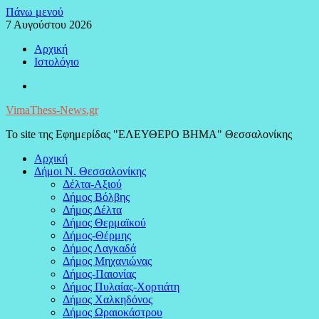
Μεταπηδήστε
Πάνω μενού
στο
7 Αυγούστου 2026
περιεχόμενο
Αρχική
Ιστολόγιο
Facebook
VimaThess-News.gr
Το site της Εφημερίδας "ΕΛΕΥΘΕΡΟ ΒΗΜΑ" Θεσσαλονίκης
Αρχική
Δήμοι Ν. Θεσσαλονίκης
Δέλτα-Αξιού
Δήμος Βόλβης
Δήμος Δέλτα
Δήμος Θερμαϊκού
Δήμος-Θέρμης
Δήμος Λαγκαδά
Δήμος Μηχανιώνας
Δήμος-Παιονίας
Δήμος Πυλαίας-Χορτιάτη
Δήμος Χαλκηδόνος
Δήμος Ωραιοκάστρου