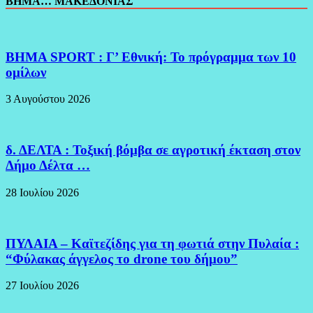
ΒΗΜΑ… ΜΑΚΕΔΟΝΙΑΣ
BHMA SPORT : Γ’ Εθνική: Το πρόγραμμα των 10
ομίλων
3 Αυγούστου 2026
δ. ΔΕΛΤΑ : Τοξική βόμβα σε αγροτική έκταση στον
Δήμο Δέλτα …
28 Ιουλίου 2026
ΠΥΛΑΙΑ – Καϊτεζίδης για τη φωτιά στην Πυλαία :
“Φύλακας άγγελος το drone του δήμου”
27 Ιουλίου 2026