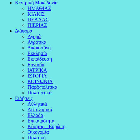
Κεντρική Μακεδονία
ΗΜΑΘΙΑΣ
ΚΙΛΚΙΣ
ΠΕΛΛΑΣ
ΠΙΕΡΙΑΣ
Διάφορα
Αγορά
Αγροτικά
Δικαιοσύνη
Εκκλησία
Εκπαίδευση
Εργασία
ΙΑΤΡΙΚΑ
ΙΣΤΟΡΙΑ
ΚΟΙΝΩΝΙΑ
Παρά-πολιτικά
Πολιτιστικά
Ειδήσεις
Αθλητικά
Αστυνομικά
Ελλάδα
Επικαιρότητα
Κόσμος – Ευρώπη
Οικονομία
Πολιτική