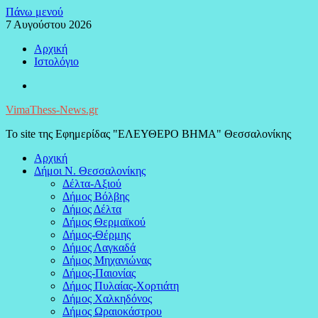
Μεταπηδήστε
Πάνω μενού
στο
7 Αυγούστου 2026
περιεχόμενο
Αρχική
Ιστολόγιο
Facebook
VimaThess-News.gr
Το site της Εφημερίδας "ΕΛΕΥΘΕΡΟ ΒΗΜΑ" Θεσσαλονίκης
Αρχική
Δήμοι Ν. Θεσσαλονίκης
Δέλτα-Αξιού
Δήμος Βόλβης
Δήμος Δέλτα
Δήμος Θερμαϊκού
Δήμος-Θέρμης
Δήμος Λαγκαδά
Δήμος Μηχανιώνας
Δήμος-Παιονίας
Δήμος Πυλαίας-Χορτιάτη
Δήμος Χαλκηδόνος
Δήμος Ωραιοκάστρου