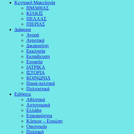
Κεντρική Μακεδονία
ΗΜΑΘΙΑΣ
ΚΙΛΚΙΣ
ΠΕΛΛΑΣ
ΠΙΕΡΙΑΣ
Διάφορα
Αγορά
Αγροτικά
Δικαιοσύνη
Εκκλησία
Εκπαίδευση
Εργασία
ΙΑΤΡΙΚΑ
ΙΣΤΟΡΙΑ
ΚΟΙΝΩΝΙΑ
Παρά-πολιτικά
Πολιτιστικά
Ειδήσεις
Αθλητικά
Αστυνομικά
Ελλάδα
Επικαιρότητα
Κόσμος – Ευρώπη
Οικονομία
Πολιτική