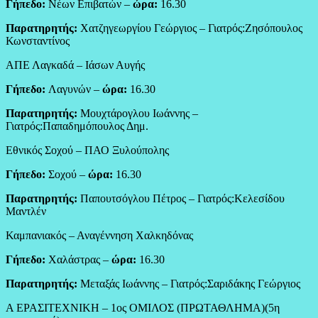
Γήπεδο:
Νέων Επιβατών –
ώρα:
16.30
Παρατηρητής:
Χατζηγεωργίου Γεώργιος – Γιατρός:Ζησόπουλος
Κωνσταντίνος
ΑΠΕ Λαγκαδά – Ιάσων Αυγής
Γήπεδο:
Λαγυνών –
ώρα:
16.30
Παρατηρητής:
Μουχτάρογλου Ιωάννης –
Γιατρός:Παπαδημόπουλος Δημ.
Εθνικός Σοχού – ΠΑΟ Ξυλούπολης
Γήπεδο:
Σοχού –
ώρα:
16.30
Παρατηρητής:
Παπουτσόγλου Πέτρος – Γιατρός:Κελεσίδου
Μαντλέν
Καμπανιακός – Αναγέννηση Χαλκηδόνας
Γήπεδο:
Χαλάστρας –
ώρα:
16.30
Παρατηρητής:
Μεταξάς Ιωάννης – Γιατρός:Σαριδάκης Γεώργιος
Α ΕΡΑΣΙΤΕΧΝΙΚΗ – 1ος ΟΜΙΛΟΣ (ΠΡΩΤΑΘΛΗΜΑ)(5η