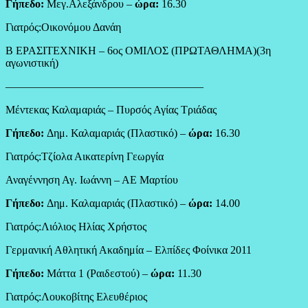
Γήπεδο:
Μεγ.Αλεξάνδρου –
ώρα:
16.30
Γιατρός:Οικονόμου Δανάη
Β ΕΡΑΣΙΤΕΧΝΙΚΗ – 6ος ΟΜΙΛΟΣ (ΠΡΩΤΑΘΛΗΜΑ)(3η
αγωνιστική)
——————————————————
Μέντεκας Καλαμαριάς – Πυρσός Αγίας Τριάδας
Γήπεδο:
Δημ. Καλαμαριάς (Πλαστικό) –
ώρα:
16.30
Γιατρός:Τζίολα Αικατερίνη Γεωργία
Αναγέννηση Αγ. Ιωάννη – ΑΕ Μαρτίου
Γήπεδο:
Δημ. Καλαμαριάς (Πλαστικό) –
ώρα:
14.00
Γιατρός:Λιόλιος Ηλίας Χρήστος
Γερμανική Αθλητική Ακαδημία – Ελπίδες Φοίνικα 2011
Γήπεδο:
Μάττα 1 (Ραιδεστού) –
ώρα:
11.30
Γιατρός:Λουκοβίτης Ελευθέριος