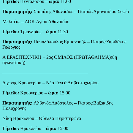
Γήπεδο:
Πενταλόφου –
ώρα:
11.00
Παρατηρητής:
Σταμάτης Αθανάσιος – Γιατρός:Αμανατίδου Σοφία
Μελιτέας – ΑΟΚ Αγίου Αθανασίου
Γήπεδο:
Τριανδρίας –
ώρα:
11.30
Παρατηρητής:
Παπαδόπουλος Εμμανουήλ – Γιατρός:Σαριδάκης
Γεώργιος
Α ΕΡΑΣΙΤΕΧΝΙΚΗ – 2ος ΟΜΙΛΟΣ (ΠΡΩΤΑΘΛΗΜΑ)(8η
αγωνιστική)
——————————————————
Διγενής Κρυονερίου – Νέα Γενεά Ασβεστοχωρίου
Γήπεδο:
Κρυονερίου –
ώρα:
15.00
Παρατηρητής:
Αλβανός Απόστολος – Γιατρός:Βαζακίδης
Πολυχρόνης
Νίκη Ηρακλείου – Θύελλα Περιστερώνα
Γήπεδο:
Ηρακλείου –
ώρα:
15.00