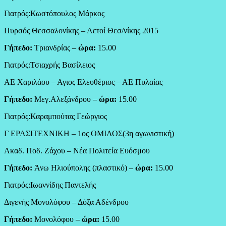
Γιατρός:Κωστόπουλος Μάρκος
Πυρσός Θεσσαλονίκης – Αετοί Θεσ/νίκης 2015
Γήπεδο:
Τριανδρίας –
ώρα:
15.00
Γιατρός:Τσιαχρής Βασίλειος
ΑΕ Χαριλάου – Αγιος Ελευθέριος – ΑΕ Πυλαίας
Γήπεδο:
Μεγ.Αλεξάνδρου –
ώρα:
15.00
Γιατρός:Καραμπούτας Γεώργιος
Γ ΕΡΑΣΙΤΕΧΝΙΚΗ – 1ος ΟΜΙΛΟΣ(3η αγωνιστική)
Ακαδ. Ποδ. Ζάχου – Νέα Πολιτεία Ευόσμου
Γήπεδο:
Άνω Ηλιούπολης (πλαστικό) –
ώρα:
15.00
Γιατρός:Ιωαννίδης Παντελής
Διγενής Μονολόφου – Δόξα Αδένδρου
Γήπεδο:
Μονολόφου –
ώρα:
15.00