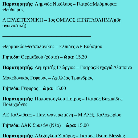
Παρατηρητής:
Λημνιός Νικόλαος – Γιατρός:Μπόμπορας
Θεόδωρος
Α ΕΡΑΣΙΤΕΧΝΙΚΗ – 1ος ΟΜΙΛΟΣ (ΠΡΩΤΑΘΛΗΜΑ)(8η
αγωνιστική)
——————————————————
Θερμαϊκός Θεσσαλονίκης – Ελπίδες ΑΕ Ευόσμου
Γήπεδο:
Θερμαϊκού (χόρτο) –
ώρα:
15.30
Παρατηρητής:
Δεμερτζής Γεώργιος – Γιατρός:Κεχαγιά Δέσποινα
Μακεδονικός Γέφυρας – Αχιλλέας Τριανδρίας
Γήπεδο:
Γέφυρας –
ώρα:
15.00
Παρατηρητής:
Παπουτσόγλου Πέτρος – Γιατρός:Βαζακίδης
Πολυχρόνης
ΑΕ Καλλιθέας – Παν. Φανερωμένη – Μ.Αλέξ. Καλοχωρίου
Γήπεδο:
ΔΑΚ Συκεών (Νέο) –
ώρα:
15.00
Παρατηρητής:
Αλεξόγλου Σταύρος – Γιατρός:Usore Blessing