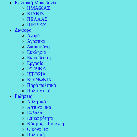
Κεντρική Μακεδονία
ΗΜΑΘΙΑΣ
ΚΙΛΚΙΣ
ΠΕΛΛΑΣ
ΠΙΕΡΙΑΣ
Διάφορα
Αγορά
Αγροτικά
Δικαιοσύνη
Εκκλησία
Εκπαίδευση
Εργασία
ΙΑΤΡΙΚΑ
ΙΣΤΟΡΙΑ
ΚΟΙΝΩΝΙΑ
Παρά-πολιτικά
Πολιτιστικά
Ειδήσεις
Αθλητικά
Αστυνομικά
Ελλάδα
Επικαιρότητα
Κόσμος – Ευρώπη
Οικονομία
Πολιτική