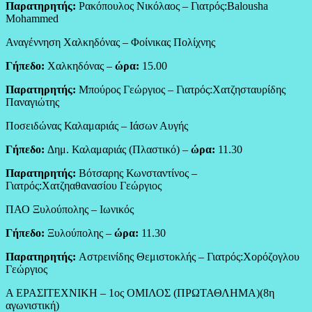
Παρατηρητής:
Ρακόπουλος Νικόλαος – Γιατρός:Balousha
Mohammed
Αναγέννηση Χαλκηδόνας – Φοίνικας Πολίχνης
Γήπεδο:
Χαλκηδόνας –
ώρα:
15.00
Παρατηρητής:
Μπούρος Γεώργιος – Γιατρός:Χατζησταυρίδης
Παναγιώτης
Ποσειδώνας Καλαμαριάς – Ιάσων Αυγής
Γήπεδο:
Δημ. Καλαμαριάς (Πλαστικό) –
ώρα:
11.30
Παρατηρητής:
Βότσαρης Κωνσταντίνος –
Γιατρός:Χατζηαθανασίου Γεώργιος
ΠΑΟ Ξυλούπολης – Ιωνικός
Γήπεδο:
Ξυλούπολης –
ώρα:
11.30
Παρατηρητής:
Αστρεινίδης Θεμιστοκλής – Γιατρός:Χορόζογλου
Γεώργιος
Α ΕΡΑΣΙΤΕΧΝΙΚΗ – 1ος ΟΜΙΛΟΣ (ΠΡΩΤΑΘΛΗΜΑ)(8η
αγωνιστική)