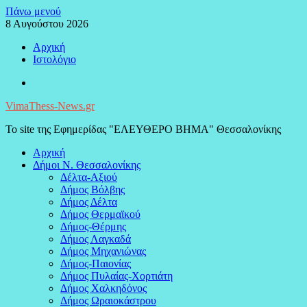
Μεταπηδήστε
Πάνω μενού
στο
8 Αυγούστου 2026
περιεχόμενο
Αρχική
Ιστολόγιο
Facebook
VimaThess-News.gr
Το site της Εφημερίδας "ΕΛΕΥΘΕΡΟ ΒΗΜΑ" Θεσσαλονίκης
Αρχική
Δήμοι Ν. Θεσσαλονίκης
Δέλτα-Αξιού
Δήμος Βόλβης
Δήμος Δέλτα
Δήμος Θερμαϊκού
Δήμος-Θέρμης
Δήμος Λαγκαδά
Δήμος Μηχανιώνας
Δήμος-Παιονίας
Δήμος Πυλαίας-Χορτιάτη
Δήμος Χαλκηδόνος
Δήμος Ωραιοκάστρου