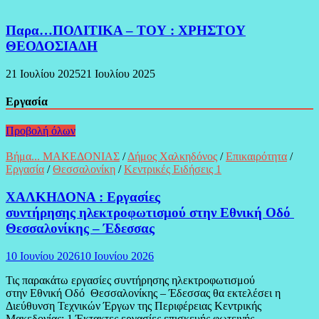
Παρα…ΠΟΛΙΤΙΚΑ – ΤΟΥ : ΧΡΗΣΤΟΥ
ΘΕΟΔΟΣΙΑΔΗ
21 Ιουλίου 2025
21 Ιουλίου 2025
Εργασία
Προβολή όλων
Βήμα... ΜΑΚΕΔΟΝΙΑΣ
/
Δήμος Χαλκηδόνος
/
Επικαιρότητα
/
Εργασία
/
Θεσσαλονίκη
/
Κεντρικές Ειδήσεις 1
ΧΑΛΚΗΔΟΝΑ : Εργασίες
συντήρησης ηλεκτροφωτισμού στην Εθνική Οδό
Θεσσαλονίκης – Έδεσσας
10 Ιουνίου 2026
10 Ιουνίου 2026
Τις παρακάτω εργασίες συντήρησης ηλεκτροφωτισμού
στην Εθνική Οδό Θεσσαλονίκης – Έδεσσας θα εκτελέσει η
Διεύθυνση Τεχνικών Έργων της Περιφέρειας Κεντρικής
Μακεδονίας: 1.Έκτακτες εργασίες επισκευής φωτεινής