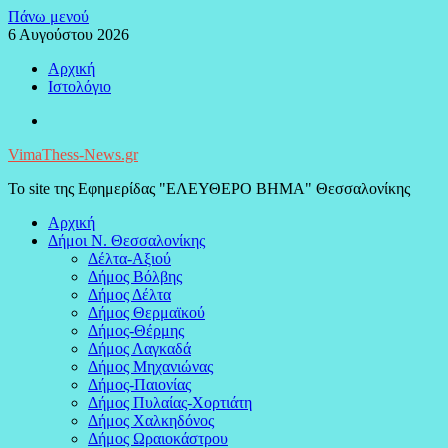
Μεταπηδήστε
Πάνω μενού
στο
6 Αυγούστου 2026
περιεχόμενο
Αρχική
Ιστολόγιο
Facebook
VimaThess-News.gr
Το site της Εφημερίδας "ΕΛΕΥΘΕΡΟ ΒΗΜΑ" Θεσσαλονίκης
Αρχική
Δήμοι Ν. Θεσσαλονίκης
Δέλτα-Αξιού
Δήμος Βόλβης
Δήμος Δέλτα
Δήμος Θερμαϊκού
Δήμος-Θέρμης
Δήμος Λαγκαδά
Δήμος Μηχανιώνας
Δήμος-Παιονίας
Δήμος Πυλαίας-Χορτιάτη
Δήμος Χαλκηδόνος
Δήμος Ωραιοκάστρου