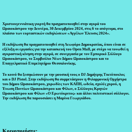
Χριστουγεννιάτικη γιορτή θα πραγματοποιηθεί στην αγορά του
Ωραιοκάστρου την Δευτέρα, 30 Δεκεμβρίου 2024, στις 6 το απόγευμα, στο
πλαίσιο των εορταστικών εκδηλώσεων «Αγγέλων Έλευσις 2024».
Η εκδήλωση θα πραγματοποιηθεί στη Λεωφόρο Δημοκρατίας, όπου είναι σε
εξέλιξη οι εργασίες για την κατασκευή του Open Mall, με στόχο να τονωθεί η
αγοραστική κίνηση στην αγορά, σε συνεργασία με τον Εμπορικό Σύλλογο
Ωραιοκάστρου, το Συμβούλιο Νέων Δήμου Ωραιοκάστρου και το
Επαγγελματικό Επιμελητήριο Θεσσαλονίκης.
Το κοινό θα ξεσηκώσουν με την μουσική τους ο DJ Δημήτρης Τικτόπουλος
και ο DJ Pistol. Στην εκδήλωση θα συμμετάσχουν η Φιλαρμονική Ορχήστρα
του Δήμου Ωραιοκάστρου, χορωδίες των ΚΑΠΗ, ωδεία, σχολές χορού, η
Ένωση Ποντίων Ωραιοκάστρου και Φίλων, ο Σύλλογος Κρητών
Ωραιοκάστρου και Φίλων «Ο Ερωτόκριτος» και άλλοι πολιτιστικοί σύλλογοι.
Την εκδήλωση θα παρουσιάσει η Μαρίνα Γεωργιάδου.
Κοινοποιήστε: