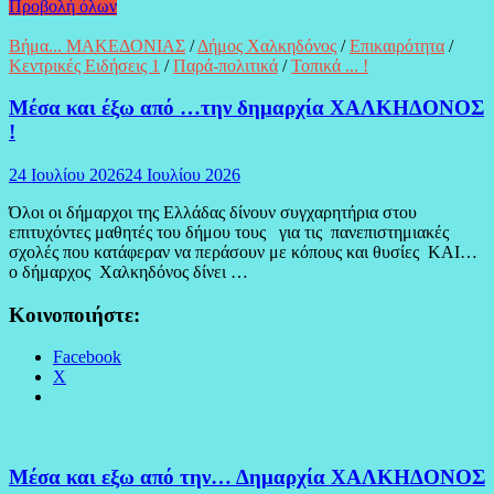
Προβολή όλων
Βήμα... ΜΑΚΕΔΟΝΙΑΣ
/
Δήμος Χαλκηδόνος
/
Επικαιρότητα
/
Κεντρικές Ειδήσεις 1
/
Παρά-πολιτικά
/
Τοπικά ... !
Μέσα και έξω από …την δημαρχία ΧΑΛΚΗΔΟΝΟΣ
!
24 Ιουλίου 2026
24 Ιουλίου 2026
Όλοι οι δήμαρχοι της Ελλάδας δίνουν συγχαρητήρια στου
επιτυχόντες μαθητές του δήμου τους για τις πανεπιστημιακές
σχολές που κατάφεραν να περάσουν με κόπους και θυσίες ΚΑΙ…
ο δήμαρχος Χαλκηδόνος δίνει …
Κοινοποιήστε:
Facebook
X
Μέσα και εξω από την… Δημαρχία ΧΑΛΚΗΔΟΝΟΣ