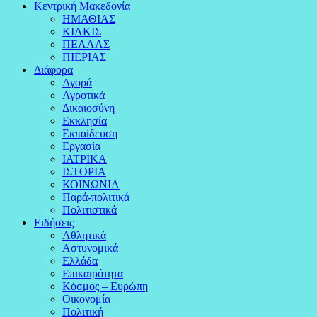
Κεντρική Μακεδονία
ΗΜΑΘΙΑΣ
ΚΙΛΚΙΣ
ΠΕΛΛΑΣ
ΠΙΕΡΙΑΣ
Διάφορα
Αγορά
Αγροτικά
Δικαιοσύνη
Εκκλησία
Εκπαίδευση
Εργασία
ΙΑΤΡΙΚΑ
ΙΣΤΟΡΙΑ
ΚΟΙΝΩΝΙΑ
Παρά-πολιτικά
Πολιτιστικά
Ειδήσεις
Αθλητικά
Αστυνομικά
Ελλάδα
Επικαιρότητα
Κόσμος – Ευρώπη
Οικονομία
Πολιτική