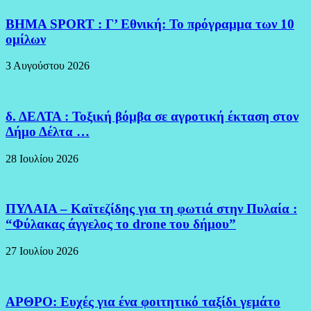
BHMA SPORT : Γ’ Εθνική: Το πρόγραμμα των 10
ομίλων
3 Αυγούστου 2026
δ. ΔΕΛΤΑ : Τοξική βόμβα σε αγροτική έκταση στον
Δήμο Δέλτα …
28 Ιουλίου 2026
ΠΥΛΑΙΑ – Καϊτεζίδης για τη φωτιά στην Πυλαία :
“Φύλακας άγγελος το drone του δήμου”
27 Ιουλίου 2026
ΑΡΘΡΟ: Ευχές για ένα φοιτητικό ταξίδι γεμάτο