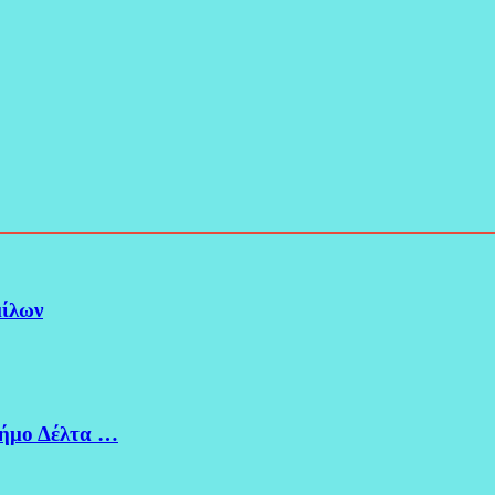
μίλων
Δήμο Δέλτα …