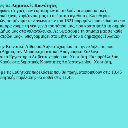
𝛆ς 𝛕𝛊ς 𝚫𝛈𝛍𝛐𝛕𝛊𝛋ές 𝚱𝛐𝛊𝛎ό𝛕𝛈𝛕𝛆ς
ρυφαίες στιγμές των εορτασμών αποτελούν οι παραδοσιακές
ικό ζυγό, χαρίζοντας μας το υπέρτατο αγαθό της Ελευθερίας.
ρών, το μήνυμα των αγωνιστών του 1821 παραμένει πιο επίκαιρο από
 καμαρώνουμε τη νέα γενιά του τόπου μας, που κρατά ψηλά τη σημαία
ον Δήμο μας στα γαλανόλευκα. Ας υψώσουμε τη σημαία μας σε κάθε
 πατρίδα μας», υπογραμμίζει στο μήνυμά του ο δήμαρχος Πυλαίας-
στην Κοινοτική Αίθουσα Ασβεστοχωρίου με την εκδήλωση που
ου Δήμου, τον Μουσικοχορευτικό Λαογραφικό Σύλλογο
σικά Εργαστήρια Ασβεστοχωρίου και Χορτιάτη. Εκ παράλληλου,
ς Ναούς στις δημοτικές Κοινότητες Ασβεστοχωρίου, Χορτιάτη,
ε τις μαθητικές παρελάσεις που θα πραγματοποιηθούν στις 10.45
θητικής παρέλασης θα δοθεί στις 11.45.