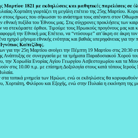
 𝚳𝛂𝛒𝛕ί𝛐𝛖 𝟏𝟖𝟐𝟏 𝛍𝛆 𝛆𝛋𝛅𝛈𝛌ώ𝛔𝛆𝛊ς 𝛋𝛂𝛊 𝛍𝛂𝛉𝛈𝛕𝛊𝛋ές 𝛑𝛂𝛒𝛆𝛌ά𝛔𝛆𝛊ς 𝛔𝛆 ό𝛌
Πυλαίας-Χορτιάτη γιορτάζει τη μεγάλη επέτειο της 25ης Μαρτίου. Κο
μών στους ήρωες που σήκωσαν το ανάστημα τους απέναντι στον Οθωμαν
ν εθνική πυξίδα του Έθνους μας. Στις σύγχρονες προκλήσεις των και
ουν να στεκόμαστε όρθιοι. Τιμούμε τους Ηρωικούς προγόνους μας και
ε αφορμή την Εθνική μας Επέτειο, να “ντύσουμε” απ’άκρη σε άκρη τ
 ένα ηχηρό μήνυμα εθνικής ενότητας και βαθιάς υπερηφάνειας για την
𝛊𝛐ς 𝚱𝛂ϊ𝛕𝛆𝛇ί𝛅𝛈ς.
ν για την 25η Μαρτίου ανοίγει την Πέμπτη 19 Μαρτίου στις 20:30 
κής Ανάπτυξης σε συνεργασία με τα τμήματα Παραδοσιακού Χορού τ
υ, την Χορωδία Ενορίας Αγίου Γεωργίου Ασβεστοχωρίου και τα Μου
νούν στις 10.00 π.μ. με επίσημη Δοξολογία στους κατά τόπους Ιερού
Πυλαία.
στα τοπικά μνημεία των Ηρώων, ενώ οι εκδηλώσεις θα κορυφωθούν μ
, Χορτιάτη, Φιλύρου και Εξοχής, ενώ στην Πυλαία η εκκίνηση της μα