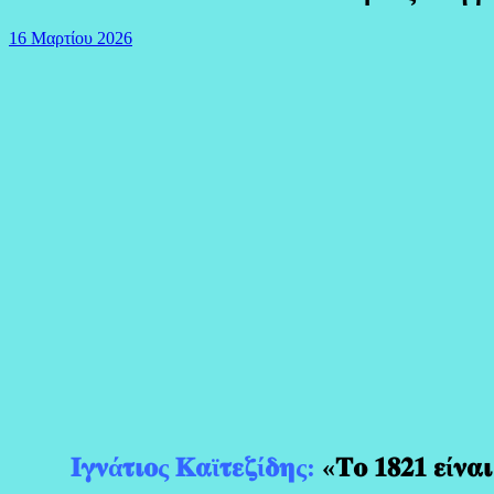
16 Μαρτίου 2026
𝚰𝛄𝛎ά𝛕𝛊𝛐ς 𝚱𝛂ϊ𝛕𝛆𝛇ί𝛅𝛈ς:
«𝚻𝛐 𝟏𝟖𝟐𝟏 𝛆ί𝛎𝛂