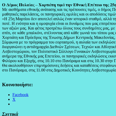
𝚶 𝚫ή𝛍𝛐ς 𝚷𝛖𝛌𝛂ί𝛂ς – 𝚾𝛐𝛒𝛕𝛊ά𝛕𝛈 𝛕𝛊𝛍ά 𝛕𝛈𝛎 𝚬𝛉𝛎𝛊𝛋ή 𝚬𝛑έ𝛕𝛆𝛊𝛐 𝛕𝛈ς 𝟐𝟓𝛈ς
Με αισθήματα εθνικής ανάτασης και τις πρέπουσες τιμές, ο δήμος 
μαθητικές παρελάσεις, οι πανηγυρικές ομιλίες και οι αποδόσεις τι
«Η 25η Μαρτίου δεν αποτελεί απλώς έναν ιστορικό σταθμό, αλλά τη
ποτέ. Η ενότητα και η ομοψυχία είναι οι δυνάμεις που μας επιτρέπ
των αξιών μας. Και φέτος προτρέπω όλους τους συνδημότες μας, μ
σπίτι, σε κάθε μπαλκόνι, στέλνοντας από κάθε γωνιά του τόπου μας
Χορτιάτη και Πρόεδρος της Ένωσης Δήμων Κεντρικής Μακεδονίας, 𝚰𝛄𝛎ά𝛕
Σύμφωνα με το πρόγραμμα του εορτασμού, η αυλαία των εκδηλώσεω
διοργανώνει η αντιδημαρχία Διεθνών Σχέσεων, Τεχνών και Αθλητι
Ασβεστοχώριου, τον Πολιτιστικό Σύλλογο Γυναικών Ασβεστοχωρίο
ανήμερα της Εθνικής μας Επετείου, οι πανηγυρικές εκδηλώσεις εκκι
Φιλύρου και Εξοχής, στις 10.10 στο Πανόραμα και στις 10.30 στην 
Θα ακολουθήσουν επιμνημόσυνες δεήσεις και καταθέσεις στεφάνων 
στο Πανόραμα, στις 11.00 στις Δημοτικές Κοινότητες Ασβεστοχωρίου
Κοινοποιήστε:
Facebook
X
Σχετικά