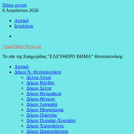
Μεταπηδήστε
Πάνω μενού
στο
6 Αυγούστου 2026
περιεχόμενο
Αρχική
Ιστολόγιο
Facebook
VimaThess-News.gr
Το site της Εφημερίδας "ΕΛΕΥΘΕΡΟ ΒΗΜΑ" Θεσσαλονίκης
Αρχική
Δήμοι Ν. Θεσσαλονίκης
Δέλτα-Αξιού
Δήμος Βόλβης
Δήμος Δέλτα
Δήμος Θερμαϊκού
Δήμος-Θέρμης
Δήμος Λαγκαδά
Δήμος Μηχανιώνας
Δήμος-Παιονίας
Δήμος Πυλαίας-Χορτιάτη
Δήμος Χαλκηδόνος
Δήμος Ωραιοκάστρου