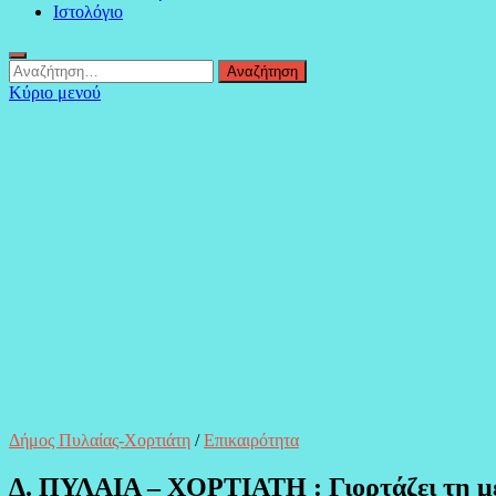
Ιστολόγιο
Αναζήτηση
για:
Κύριο μενού
Δήμος Πυλαίας-Χορτιάτη
/
Επικαιρότητα
Δ. ΠΥΛΑΙΑ – ΧΟΡΤΙΑΤΗ : Γιορτάζει τη μ