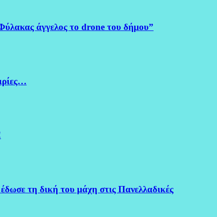
Φύλακας άγγελος το drone του δήμου”
ειρίες…
!
 έδωσε τη δική του μάχη στις Πανελλαδικές