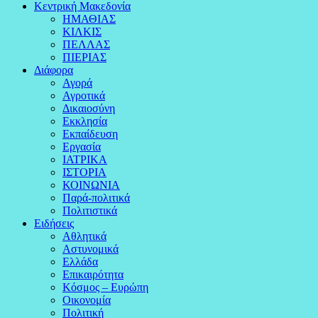
Κεντρική Μακεδονία
ΗΜΑΘΙΑΣ
ΚΙΛΚΙΣ
ΠΕΛΛΑΣ
ΠΙΕΡΙΑΣ
Διάφορα
Αγορά
Αγροτικά
Δικαιοσύνη
Εκκλησία
Εκπαίδευση
Εργασία
ΙΑΤΡΙΚΑ
ΙΣΤΟΡΙΑ
ΚΟΙΝΩΝΙΑ
Παρά-πολιτικά
Πολιτιστικά
Ειδήσεις
Αθλητικά
Αστυνομικά
Ελλάδα
Επικαιρότητα
Κόσμος – Ευρώπη
Οικονομία
Πολιτική