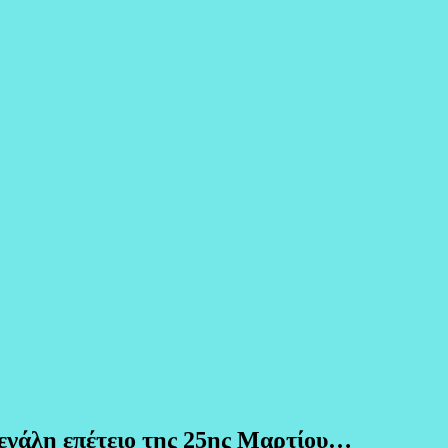
εγάλη επέτειο της 25ης Μαρτίου…