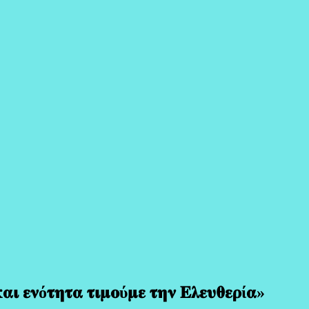
𝛊 𝛆𝛎ό𝛕𝛈𝛕𝛂 𝛕𝛊𝛍𝛐ύ𝛍𝛆 𝛕𝛈𝛎 𝚬𝛌𝛆𝛖𝛉𝛆𝛒ί𝛂»