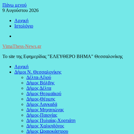
Μεταπηδήστε
Πάνω μενού
στο
9 Αυγούστου 2026
περιεχόμενο
Αρχική
Ιστολόγιο
Facebook
VimaThess-News.gr
Το site της Εφημερίδας "ΕΛΕΥΘΕΡΟ ΒΗΜΑ" Θεσσαλονίκης
Αρχική
Δήμοι Ν. Θεσσαλονίκης
Δέλτα-Αξιού
Δήμος Βόλβης
Δήμος Δέλτα
Δήμος Θερμαϊκού
Δήμος-Θέρμης
Δήμος Λαγκαδά
Δήμος Μηχανιώνας
Δήμος-Παιονίας
Δήμος Πυλαίας-Χορτιάτη
Δήμος Χαλκηδόνος
Δήμος Ωραιοκάστρου