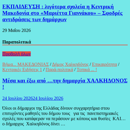
ΕΚΠΑΙΔΕΥΣΗ : λιγότερα σχολεία η Κεντρική
Μακεδονία στο «Μαριέττα Γιαννάκου» – Σφοδρές
αντιδράσεις των δημάρχων
29 Μαΐου 2026
Παραπολιτικά
Προβολή όλων
Βήμα... ΜΑΚΕΔΟΝΙΑΣ
/
Δήμος Χαλκηδόνος
/
Επικαιρότητα
/
Κεντρικές Ειδήσεις 1
/
Παρά-πολιτικά
/
Τοπικά ... !
Μέσα και έξω από …την δημαρχία ΧΑΛΚΗΔΟΝΟΣ
!
24 Ιουλίου 2026
24 Ιουλίου 2026
Όλοι οι δήμαρχοι της Ελλάδας δίνουν συγχαρητήρια στου
επιτυχόντες μαθητές του δήμου τους για τις πανεπιστημιακές
σχολές που κατάφεραν να περάσουν με κόπους και θυσίες ΚΑΙ…
ο δήμαρχος Χαλκηδόνος δίνει …