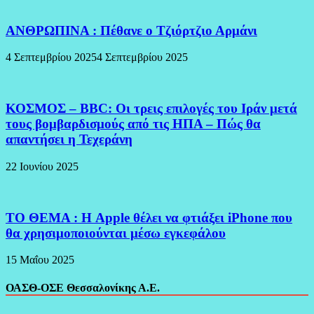
ΑΝΘΡΩΠΙΝΑ : Πέθανε ο Τζιόρτζιο Αρμάνι
4 Σεπτεμβρίου 2025
4 Σεπτεμβρίου 2025
ΚΟΣΜΟΣ – BBC: Οι τρεις επιλογές του Ιράν μετά
τους βομβαρδισμούς από τις ΗΠΑ – Πώς θα
απαντήσει η Τεχεράνη
22 Ιουνίου 2025
ΤΟ ΘΕΜΑ : Η Apple θέλει να φτιάξει iPhone που
θα χρησιμοποιούνται μέσω εγκεφάλου
15 Μαΐου 2025
ΟΑΣΘ-ΟΣΕ Θεσσαλονίκης Α.Ε.