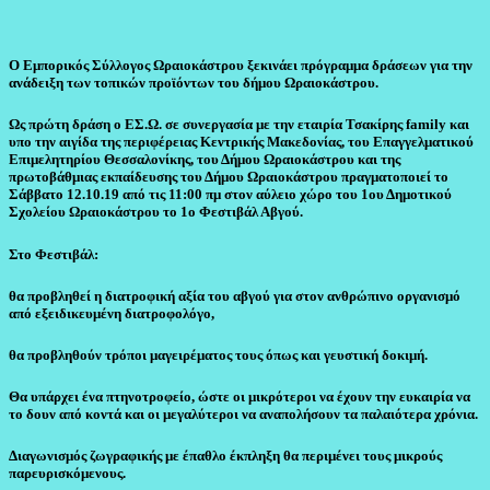
Ο Εμπορικός Σύλλογος Ωραιοκάστρου ξεκινάει πρόγραμμα δράσεων για την
ανάδειξη των τοπικών προϊόντων του δήμου Ωραιοκάστρου.
Ως πρώτη δράση ο ΕΣ.Ω. σε συνεργασία με την εταιρία Τσακίρης family και
υπο την αιγίδα της περιφέρειας Κεντρικής Μακεδονίας, του Επαγγελματικού
Επιμελητηρίου Θεσσαλονίκης, του Δήμου Ωραιοκάστρου και της
πρωτοβάθμιας εκπαίδευσης του Δήμου Ωραιοκάστρου πραγματοποιεί το
Σάββατο 12.10.19 από τις 11:00 πμ στον αύλειο χώρο του 1ου Δημοτικού
Σχολείου Ωραιοκάστρου το 1ο Φεστιβάλ Αβγού.
Στο Φεστιβάλ:
θα προβληθεί η διατροφική αξία του αβγού για στον ανθρώπινο οργανισμό
από εξειδικευμένη διατροφολόγο,
θα προβληθούν τρόποι μαγειρέματος τους όπως και γευστική δοκιμή.
Θα υπάρχει ένα πτηνοτροφείο, ώστε οι μικρότεροι να έχουν την ευκαιρία να
το δουν από κοντά και οι μεγαλύτεροι να αναπολήσουν τα παλαιότερα χρόνια.
Διαγωνισμός ζωγραφικής με έπαθλο έκπληξη θα περιμένει τους μικρούς
παρευρισκόμενους.