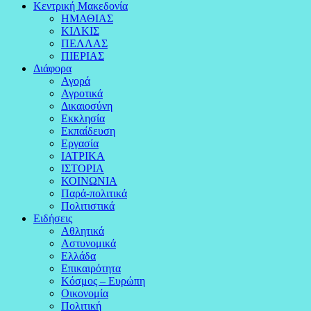
Κεντρική Μακεδονία
ΗΜΑΘΙΑΣ
ΚΙΛΚΙΣ
ΠΕΛΛΑΣ
ΠΙΕΡΙΑΣ
Διάφορα
Αγορά
Αγροτικά
Δικαιοσύνη
Εκκλησία
Εκπαίδευση
Εργασία
ΙΑΤΡΙΚΑ
ΙΣΤΟΡΙΑ
ΚΟΙΝΩΝΙΑ
Παρά-πολιτικά
Πολιτιστικά
Ειδήσεις
Αθλητικά
Αστυνομικά
Ελλάδα
Επικαιρότητα
Κόσμος – Ευρώπη
Οικονομία
Πολιτική