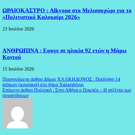
ΩΡΑΙΟΚΑΣΤΡΟ : Alkyone στο Μελισσοχώρι για το
«Πολιτιστικό Καλοκαίρι 2026»
23 Ιουλίου 2026
ΑΝΘΡΩΠΙΝΑ : Εφυγε σε ηλικία 92 ετών η Μάρω
Κοντού
15 Ιουλίου 2026
Πλοήγηση
Προηγούμενο άρθρο
Δήμος ΧΑΛΚΗΔΟΝΟΣ : Πρόληψη 14
ατόμων (μουσικοί) στο δήμο Χαλκηδόνος
άρθρων
Επόμενο άρθρο
Πολιτική : Στην Αθήνα ο Πομπέο – Η ατζέντα των
συναντήσεων