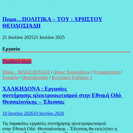
Παρα…ΠΟΛΙΤΙΚΑ – ΤΟΥ : ΧΡΗΣΤΟΥ
ΘΕΟΔΟΣΙΑΔΗ
21 Ιουλίου 2025
21 Ιουλίου 2025
Εργασία
Προβολή όλων
Βήμα... ΜΑΚΕΔΟΝΙΑΣ
/
Δήμος Χαλκηδόνος
/
Επικαιρότητα
/
Εργασία
/
Θεσσαλονίκη
/
Κεντρικές Ειδήσεις 1
ΧΑΛΚΗΔΟΝΑ : Εργασίες
συντήρησης ηλεκτροφωτισμού στην Εθνική Οδό
Θεσσαλονίκης – Έδεσσας
10 Ιουνίου 2026
10 Ιουνίου 2026
Τις παρακάτω εργασίες συντήρησης ηλεκτροφωτισμού
στην Εθνική Οδό Θεσσαλονίκης – Έδεσσας θα εκτελέσει η