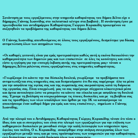
Συνάντηση με τους εργαζόμενους στην υπηρεσία καθαριότητας του δήμου Δέλτα είχε ο
δήμαρχος Γιάννης Ιωαννίδης στο πολιτιστικό κέντρο στα Διαβατά . Η συνάντηση έγινε με
πρωτοβουλία του αντιδημάρχου Καθαριότητας Γιώργου Κυριακίδη προκειμένου να
συζητηθούν τα προβλήματα της καθαριότητας του δήμου Δέλτα.
Ο Γιάννης Ιωαννίδης απευθυνόμενος σε όλους τους εργαζομένους, δεσμεύτηκε για δίκαιη
αντιμετώπιση όλων των αιτημάτων τους.
«Οι καθαρές γειτονιές είναι για εμάς προτεραιότητα καθώς αυτή η εικόνα διευκολύνει την
καθημερινότητα των δημοτών μας και των επισκεπτών σε όλες τις κοινότητες και εσείς
είστε η εγγύηση για την επιτυχή έκβαση αυτής της προτεραιότητας μας» τόνισε ο
δήμαρχος Δέλτα μιλώντας στους εργαζομένους στις υπηρεσίες καθαριότητας.
«Γνωρίζουμε ότι κάνετε την πιο δύσκολη δουλειά, γνωρίζουμε τα προβλήματα που
αντιμετωπίζεται στις υπηρεσίες σας και δεσμευόμαστε ότι θα σας παρέχουμε όλα τα μέσα
για την ασφάλεια της υγείας σας και της σωματικής σας ακεραιότητας κατά τη διάρκεια
της εργασίας σας. Είναι υποχρέωσή μας να σας παρέχουμε σύγχρονα υλικοτεχνικά μέσα
και άρτια αυτοκίνητα ώστε να μπορείτε να κάνετε πιο εύκολα και με ασφάλεια τη δουλειά
σας. Έχουμε τη βούληση να υπερκεράσουμε τις όποιες δυσκολίες και με τη βοήθεια σας
και τις προσθήκες των νέων υπαλλήλων που ήρθαν με την 3Κ να καταφέρουμε να
αποκτήσουμε έναν καθαρό δήμο για εμάς και τους επισκέπτες», σημείωσε ο Γιάννης
Ιωαννίδης.
Από την πλευρά του ο Αντιδήμαρχος Καθαριότητας Γιώργος Κυριακίδης τόνισε ότι τόσο ο
ίδιος όσο και οι συνεργάτες του είναι στο πλευρό των εργαζομένων για την επίλυση των
καθημερινών δυσκολιών με μοναδικό στόχο την καλή λειτουργία των υπηρεσιών προς
όφελος του πολίτη. Ο κ. Κυριακίδης αναφέρθηκε στην ανάγκη συνεργασίας όλων των
εργαζομένων μεταξύ τους και με τους προϊσταμένους των υπηρεσιών για την καθαριότητα,
ενώ δεσμεύτηκε για την καλή διοίκηση όλων των υπηρεσιών.