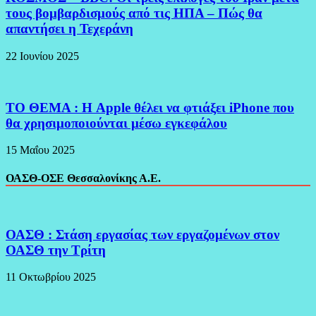
τους βομβαρδισμούς από τις ΗΠΑ – Πώς θα
απαντήσει η Τεχεράνη
22 Ιουνίου 2025
ΤΟ ΘΕΜΑ : Η Apple θέλει να φτιάξει iPhone που
θα χρησιμοποιούνται μέσω εγκεφάλου
15 Μαΐου 2025
ΟΑΣΘ-ΟΣΕ Θεσσαλονίκης Α.Ε.
ΟΑΣΘ : Στάση εργασίας των εργαζομένων στον
ΟΑΣΘ την Τρίτη
11 Οκτωβρίου 2025