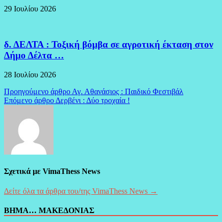
29 Ιουλίου 2026
δ. ΔΕΛΤΑ : Τοξική βόμβα σε αγροτική έκταση στον
Δήμο Δέλτα …
28 Ιουλίου 2026
Πλοήγηση
Προηγούμενο άρθρο
Αγ. Αθανάσιος : Παιδικό Φεστιβάλ
Επόμενο άρθρο
Δερβένι : Δύο τροχαία !
άρθρων
Σχετικά με VimaThess News
Δείτε όλα τα άρθρα του/της VimaThess News →
ΒΗΜΑ… ΜΑΚΕΔΟΝΙΑΣ