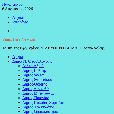
Μεταπηδήστε
Πάνω μενού
στο
6 Αυγούστου 2026
περιεχόμενο
Αρχική
Ιστολόγιο
Facebook
VimaThess-News.gr
Το site της Εφημερίδας "ΕΛΕΥΘΕΡΟ ΒΗΜΑ" Θεσσαλονίκης
Αρχική
Δήμοι Ν. Θεσσαλονίκης
Δέλτα-Αξιού
Δήμος Βόλβης
Δήμος Δέλτα
Δήμος Θερμαϊκού
Δήμος-Θέρμης
Δήμος Λαγκαδά
Δήμος Μηχανιώνας
Δήμος-Παιονίας
Δήμος Πυλαίας-Χορτιάτη
Δήμος Χαλκηδόνος
Δήμος Ωραιοκάστρου