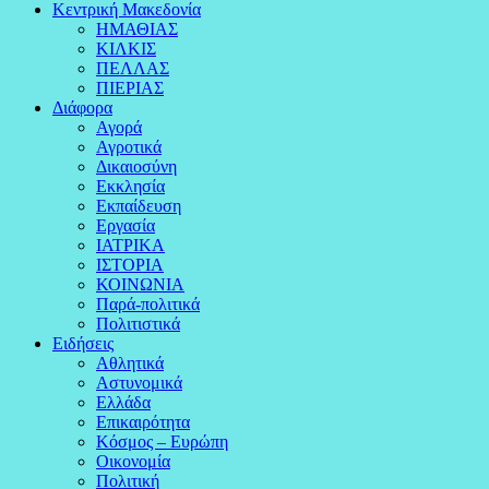
Κεντρική Μακεδονία
ΗΜΑΘΙΑΣ
ΚΙΛΚΙΣ
ΠΕΛΛΑΣ
ΠΙΕΡΙΑΣ
Διάφορα
Αγορά
Αγροτικά
Δικαιοσύνη
Εκκλησία
Εκπαίδευση
Εργασία
ΙΑΤΡΙΚΑ
ΙΣΤΟΡΙΑ
ΚΟΙΝΩΝΙΑ
Παρά-πολιτικά
Πολιτιστικά
Ειδήσεις
Αθλητικά
Αστυνομικά
Ελλάδα
Επικαιρότητα
Κόσμος – Ευρώπη
Οικονομία
Πολιτική