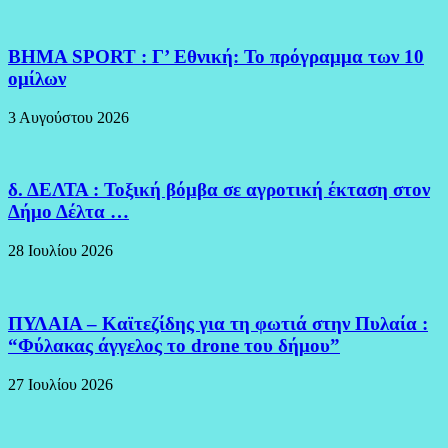
BHMA SPORT : Γ’ Εθνική: Το πρόγραμμα των 10
ομίλων
3 Αυγούστου 2026
δ. ΔΕΛΤΑ : Τοξική βόμβα σε αγροτική έκταση στον
Δήμο Δέλτα …
28 Ιουλίου 2026
ΠΥΛΑΙΑ – Καϊτεζίδης για τη φωτιά στην Πυλαία :
“Φύλακας άγγελος το drone του δήμου”
27 Ιουλίου 2026