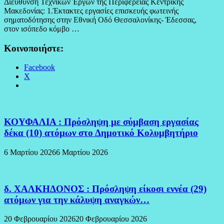
Διεύθυνση Τεχνικών Έργων της Περιφέρειας Κεντρικής
Μακεδονίας: 1.Έκτακτες εργασίες επισκευής φωτεινής
σηματοδότησης στην Εθνική Οδό Θεσσαλονίκης- Έδεσσας,
στον ισόπεδο κόμβο …
Κοινοποιήστε:
Facebook
X
ΚΟΥΦΑΛΙΑ : Πρόσληψη με σύμβαση εργασίας
δέκα (10) ατόμων στο Δημοτικό Κολυμβητήριο
6 Μαρτίου 2026
6 Μαρτίου 2026
δ. ΧΑΛΚΗΔΟΝΟΣ : Πρόσληψη είκοσι εννέα (29)
ατόμων για την κάλυψη αναγκών…
20 Φεβρουαρίου 2026
20 Φεβρουαρίου 2026