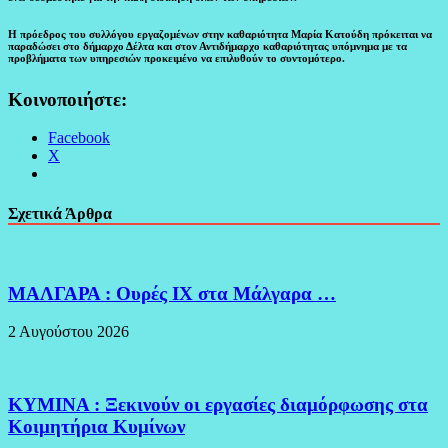
Η πρόεδρος του συλλόγου εργαζομένων στην καθαριότητα Μαρία Κατούδη πρόκειται να
παραδώσει στο δήμαρχο Δέλτα και στον Αντιδήμαρχο καθαριότητας υπόμνημα με τα
προβλήματα των υπηρεσιών προκειμένο να επιλυθούν το συντομότερο.
Κοινοποιήστε:
Facebook
X
Σχετικά Άρθρα
ΜΑΛΓΑΡΑ : Ουρές ΙΧ στα Μάλγαρα …
2 Αυγούστου 2026
ΚΥΜΙΝΑ : Ξεκινούν οι εργασίες διαμόρφωσης στα
Κοιμητήρια Κυμίνων