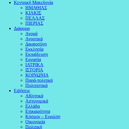
Κεντρική Μακεδονία
ΗΜΑΘΙΑΣ
ΚΙΛΚΙΣ
ΠΕΛΛΑΣ
ΠΙΕΡΙΑΣ
Διάφορα
Αγορά
Αγροτικά
Δικαιοσύνη
Εκκλησία
Εκπαίδευση
Εργασία
ΙΑΤΡΙΚΑ
ΙΣΤΟΡΙΑ
ΚΟΙΝΩΝΙΑ
Παρά-πολιτικά
Πολιτιστικά
Ειδήσεις
Αθλητικά
Αστυνομικά
Ελλάδα
Επικαιρότητα
Κόσμος – Ευρώπη
Οικονομία
Πολιτική