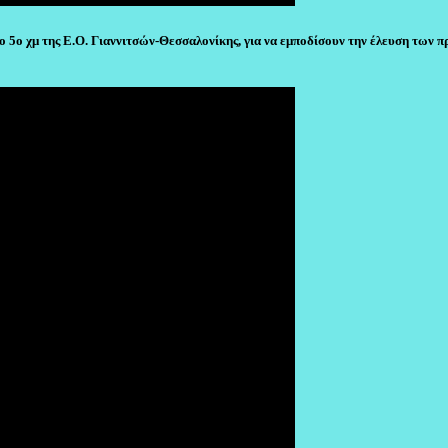
ο 5ο χμ της Ε.Ο. Γιαννιτσών-Θεσσαλονίκης, για να εμποδίσουν την έλευση των 