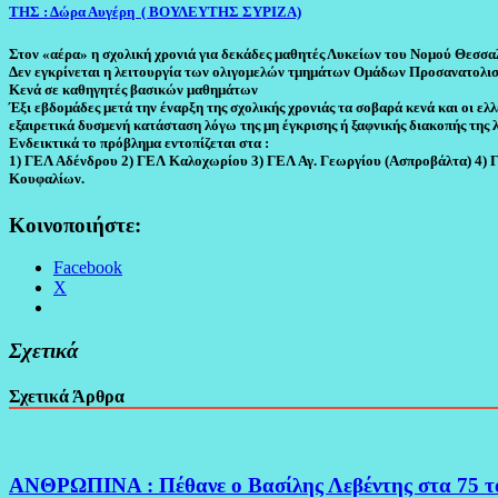
THΣ : Δώρα Αυγέρη ( ΒΟΥΛΕΥΤΗΣ ΣΥΡΙΖΑ)
Στον «αέρα» η σχολική χρονιά για δεκάδες μαθητές Λυκείων του Νομού Θεσσα
Δεν εγκρίνεται η λειτουργία των ολιγομελών τμημάτων Ομάδων Προσανατολι
Κενά σε καθηγητές βασικών μαθημάτων
Έξι εβδομάδες μετά την έναρξη της σχολικής χρονιάς τα σοβαρά κενά και οι 
εξαιρετικά δυσμενή κατάσταση λόγω της μη έγκρισης ή ξαφνικής διακοπή
ς της
Ενδεικτικά το πρόβλημα εντοπίζεται στα :
1) ΓΕΛ Αδένδρου 2) ΓΕΛ Καλοχωρίου 3) ΓΕΛ Αγ. Γεωργίου (Ασπροβάλτα) 4) Γ
Κουφαλίων.
Κοινοποιήστε:
Facebook
X
Σχετικά
Σχετικά Άρθρα
ΑΝΘΡΩΠΙΝΑ : Πέθανε ο Βασίλης Λεβέντης στα 75 το