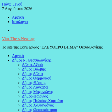
Μεταπηδήστε
Πάνω μενού
στο
7 Αυγούστου 2026
περιεχόμενο
Αρχική
Ιστολόγιο
Facebook
VimaThess-News.gr
Το site της Εφημερίδας "ΕΛΕΥΘΕΡΟ ΒΗΜΑ" Θεσσαλονίκης
Αρχική
Δήμοι Ν. Θεσσαλονίκης
Δέλτα-Αξιού
Δήμος Βόλβης
Δήμος Δέλτα
Δήμος Θερμαϊκού
Δήμος-Θέρμης
Δήμος Λαγκαδά
Δήμος Μηχανιώνας
Δήμος-Παιονίας
Δήμος Πυλαίας-Χορτιάτη
Δήμος Χαλκηδόνος
Δήμος Ωραιοκάστρου