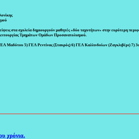
λονίκης
σμού
ελλείψεις στα σχολεία δημιουργούν μαθητές «δύο ταχυτήτων» στην ευρύτερη περ
 λειτουργίας Τμημάτων Ομάδων Προσανατολισμού.
ΕΛ Μαδύτου 5) ΓΕΛ Ρεντίνας (Σταυρός) 6) ΓΕΛ Καλλινδοίων (Ζαγκλιβέρι) 7) 3
υ χρόνια.