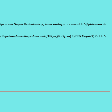
ιφέρεια του Νομού Θεσσαλονίκης, όπου τουλάχιστον εννέα ΓΕΛ βρίσκονται σε
ο Γυμνάσιο Λαγκαδά με Λυκειακές Τάξεις (Κολχικό) 8)ΓΕΛ Σοχού 9) 2ο ΓΕΛ