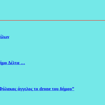
μίλων
Δήμο Δέλτα …
Φύλακας άγγελος το drone του δήμου”