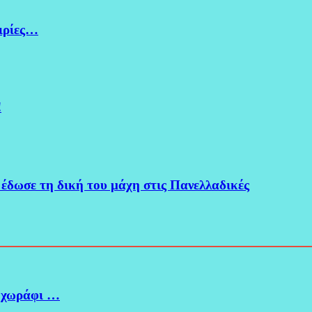
ειρίες…
!
 έδωσε τη δική του μάχη στις Πανελλαδικές
 χωράφι …