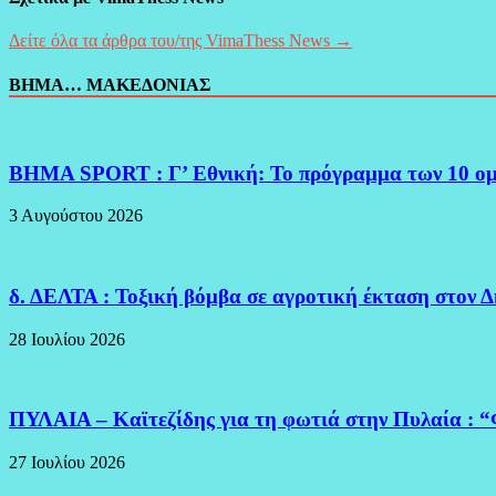
Δείτε όλα τα άρθρα του/της VimaThess News →
ΒΗΜΑ… ΜΑΚΕΔΟΝΙΑΣ
BHMA SPORT : Γ’ Εθνική: Το πρόγραμμα των 10 ο
3 Αυγούστου 2026
δ. ΔΕΛΤΑ : Τοξική βόμβα σε αγροτική έκταση στον 
28 Ιουλίου 2026
ΠΥΛΑΙΑ – Καϊτεζίδης για τη φωτιά στην Πυλαία : “
27 Ιουλίου 2026