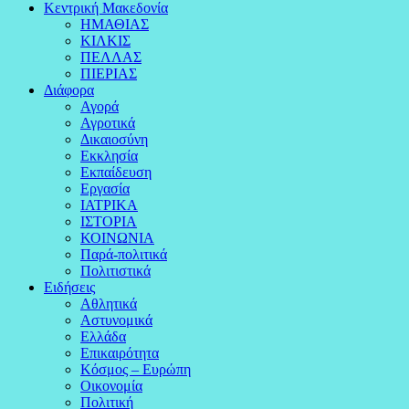
Κεντρική Μακεδονία
ΗΜΑΘΙΑΣ
ΚΙΛΚΙΣ
ΠΕΛΛΑΣ
ΠΙΕΡΙΑΣ
Διάφορα
Αγορά
Αγροτικά
Δικαιοσύνη
Εκκλησία
Εκπαίδευση
Εργασία
ΙΑΤΡΙΚΑ
ΙΣΤΟΡΙΑ
ΚΟΙΝΩΝΙΑ
Παρά-πολιτικά
Πολιτιστικά
Ειδήσεις
Αθλητικά
Αστυνομικά
Ελλάδα
Επικαιρότητα
Κόσμος – Ευρώπη
Οικονομία
Πολιτική