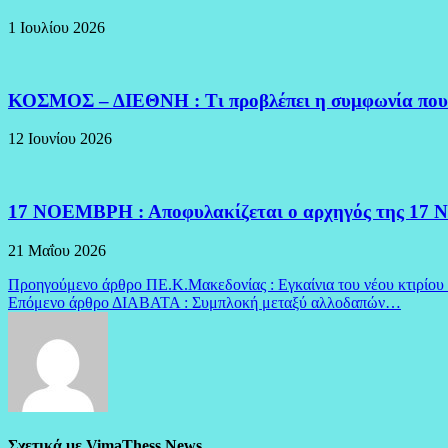
1 Ιουλίου 2026
ΚΟΣΜΟΣ – ΔΙΕΘΝΗ : Τι προβλέπει η συμφωνία που
12 Ιουνίου 2026
17 ΝΟΕΜΒΡΗ : Αποφυλακίζεται ο αρχηγός της 17 Ν
21 Μαΐου 2026
Πλοήγηση
Προηγούμενο άρθρο
ΠΕ.Κ.Μακεδονίας : Εγκαίνια του νέου κτιρίου
Επόμενο άρθρο
ΔΙΑΒΑΤΑ : Συμπλοκή μεταξύ αλλοδαπών…
άρθρων
Σχετικά με VimaThess News