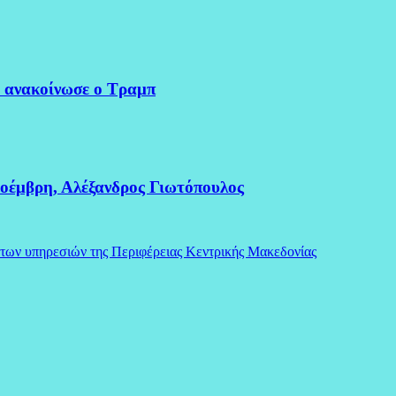
 ανακοίνωσε ο Τραμπ
οέμβρη, Αλέξανδρος Γιωτόπουλος
 των υπηρεσιών της Περιφέρειας Κεντρικής Μακεδονίας