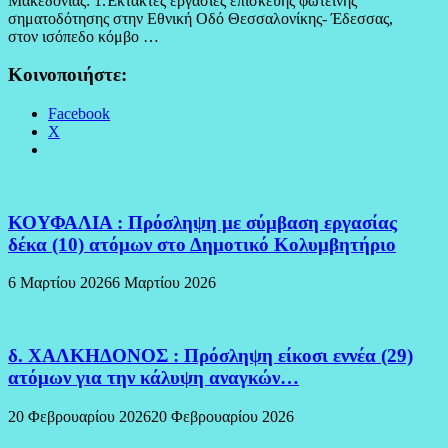
Μακεδονίας: 1.Έκτακτες εργασίες επισκευής φωτεινής
σηματοδότησης στην Εθνική Οδό Θεσσαλονίκης- Έδεσσας,
στον ισόπεδο κόμβο …
Κοινοποιήστε:
Facebook
X
ΚΟΥΦΑΛΙΑ : Πρόσληψη με σύμβαση εργασίας
δέκα (10) ατόμων στο Δημοτικό Κολυμβητήριο
6 Μαρτίου 2026
6 Μαρτίου 2026
δ. ΧΑΛΚΗΔΟΝΟΣ : Πρόσληψη είκοσι εννέα (29)
ατόμων για την κάλυψη αναγκών…
20 Φεβρουαρίου 2026
20 Φεβρουαρίου 2026