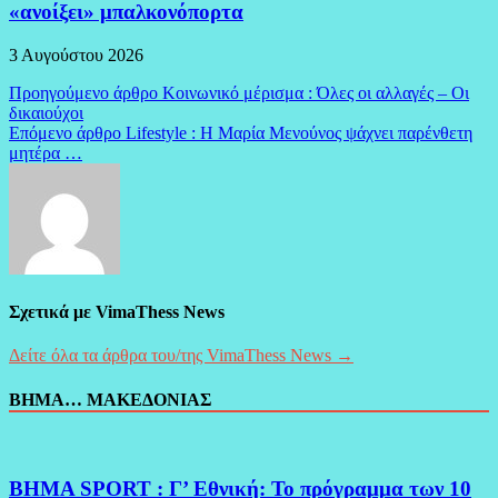
«ανοίξει» μπαλκονόπορτα
3 Αυγούστου 2026
Πλοήγηση
Προηγούμενο άρθρο
Κοινωνικό μέρισμα : Όλες οι αλλαγές – Οι
δικαιούχοι
άρθρων
Επόμενο άρθρο
Lifestyle : Η Μαρία Μενούνος ψάχνει παρένθετη
μητέρα …
Σχετικά με VimaThess News
Δείτε όλα τα άρθρα του/της VimaThess News →
ΒΗΜΑ… ΜΑΚΕΔΟΝΙΑΣ
BHMA SPORT : Γ’ Εθνική: Το πρόγραμμα των 10