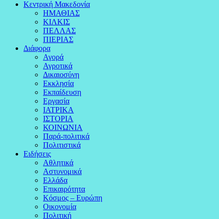
Κεντρική Μακεδονία
ΗΜΑΘΙΑΣ
ΚΙΛΚΙΣ
ΠΕΛΛΑΣ
ΠΙΕΡΙΑΣ
Διάφορα
Αγορά
Αγροτικά
Δικαιοσύνη
Εκκλησία
Εκπαίδευση
Εργασία
ΙΑΤΡΙΚΑ
ΙΣΤΟΡΙΑ
ΚΟΙΝΩΝΙΑ
Παρά-πολιτικά
Πολιτιστικά
Ειδήσεις
Αθλητικά
Αστυνομικά
Ελλάδα
Επικαιρότητα
Κόσμος – Ευρώπη
Οικονομία
Πολιτική