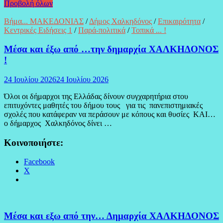
Προβολή όλων
Βήμα... ΜΑΚΕΔΟΝΙΑΣ
/
Δήμος Χαλκηδόνος
/
Επικαιρότητα
/
Κεντρικές Ειδήσεις 1
/
Παρά-πολιτικά
/
Τοπικά ... !
Μέσα και έξω από …την δημαρχία ΧΑΛΚΗΔΟΝΟΣ
!
24 Ιουλίου 2026
24 Ιουλίου 2026
Όλοι οι δήμαρχοι της Ελλάδας δίνουν συγχαρητήρια στου
επιτυχόντες μαθητές του δήμου τους για τις πανεπιστημιακές
σχολές που κατάφεραν να περάσουν με κόπους και θυσίες ΚΑΙ…
ο δήμαρχος Χαλκηδόνος δίνει …
Κοινοποιήστε:
Facebook
X
Μέσα και εξω από την… Δημαρχία ΧΑΛΚΗΔΟΝΟΣ