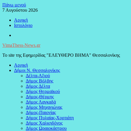
Μεταπηδήστε
Πάνω μενού
στο
7 Αυγούστου 2026
περιεχόμενο
Αρχική
Ιστολόγιο
Facebook
VimaThess-News.gr
Το site της Εφημερίδας "ΕΛΕΥΘΕΡΟ ΒΗΜΑ" Θεσσαλονίκης
Αρχική
Δήμοι Ν. Θεσσαλονίκης
Δέλτα-Αξιού
Δήμος Βόλβης
Δήμος Δέλτα
Δήμος Θερμαϊκού
Δήμος-Θέρμης
Δήμος Λαγκαδά
Δήμος Μηχανιώνας
Δήμος-Παιονίας
Δήμος Πυλαίας-Χορτιάτη
Δήμος Χαλκηδόνος
Δήμος Ωραιοκάστρου