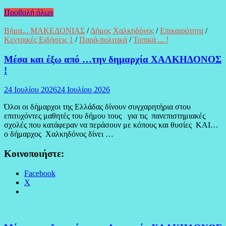
Προβολή όλων
Βήμα... ΜΑΚΕΔΟΝΙΑΣ
/
Δήμος Χαλκηδόνος
/
Επικαιρότητα
/
Κεντρικές Ειδήσεις 1
/
Παρά-πολιτικά
/
Τοπικά ... !
Μέσα και έξω από …την δημαρχία ΧΑΛΚΗΔΟΝΟΣ
!
24 Ιουλίου 2026
24 Ιουλίου 2026
Όλοι οι δήμαρχοι της Ελλάδας δίνουν συγχαρητήρια στου
επιτυχόντες μαθητές του δήμου τους για τις πανεπιστημιακές
σχολές που κατάφεραν να περάσουν με κόπους και θυσίες ΚΑΙ…
ο δήμαρχος Χαλκηδόνος δίνει …
Κοινοποιήστε:
Facebook
X