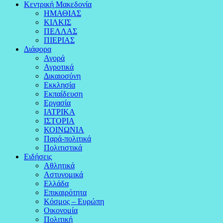
Κεντρική Μακεδονία
ΗΜΑΘΙΑΣ
ΚΙΛΚΙΣ
ΠΕΛΛΑΣ
ΠΙΕΡΙΑΣ
Διάφορα
Αγορά
Αγροτικά
Δικαιοσύνη
Εκκλησία
Εκπαίδευση
Εργασία
ΙΑΤΡΙΚΑ
ΙΣΤΟΡΙΑ
ΚΟΙΝΩΝΙΑ
Παρά-πολιτικά
Πολιτιστικά
Ειδήσεις
Αθλητικά
Αστυνομικά
Ελλάδα
Επικαιρότητα
Κόσμος – Ευρώπη
Οικονομία
Πολιτική