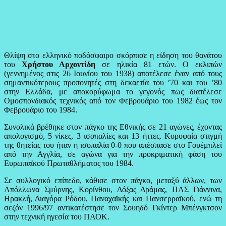
Θλίψη στο ελληνικό ποδόσφαιρο σκόρπισε η είδηση του θανάτου
του
Χρήστου Αρχοντίδη
σε ηλικία 81 ετών. Ο εκλιπών
(γεννημένος στις 26 Ιουνίου του 1938) αποτέλεσε έναν από τους
σημαντικότερους προπονητές στη δεκαετία του ’70 και του ’80
στην Ελλάδα, με αποκορύφωμα το γεγονός πως διατέλεσε
Ομοσπονδιακός τεχνικός από τον Φεβρουάριο του 1982 έως τον
Φεβρουάριο του 1984.
Συνολικά βρέθηκε στον πάγκο της Εθνικής σε 21 αγώνες, έχοντας
απολογισμό, 5 νίκες, 3 ισοπαλίες και 13 ήττες. Κορυφαία στιγμή
της θητείας του ήταν η ισοπαλία 0-0 που απέσπασε στο Γουέμπλεϊ
από την Αγγλία, σε αγώνα για την προκριματική φάση του
Ευρωπαϊκού Πρωταθλήματος του 1984.
Σε συλλογικό επίπεδο, κάθισε στον πάγκο, μεταξύ άλλων, των
Απόλλωνα Σμύρνης, Κορίνθου, Δόξας Δράμας, ΠΑΣ Γιάννινα,
Ηρακλή, Διαγόρα Ρόδου, Παναχαϊκής και Πανσερραϊκού, ενώ τη
σεζόν 1996/97 αντικατέστησε τον Σουηδό Γκίντερ Μπένγκτσον
στην τεχνική ηγεσία του ΠΑΟΚ.