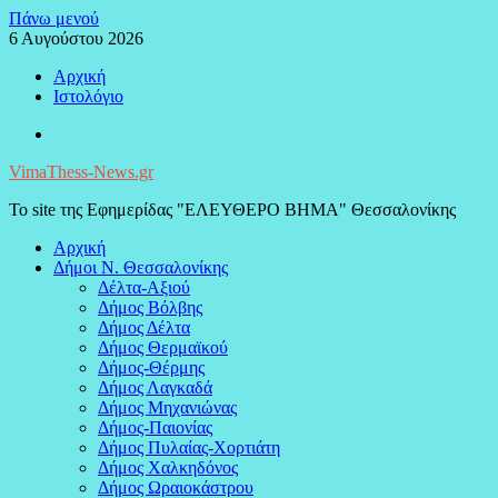
Μεταπηδήστε
Πάνω μενού
στο
6 Αυγούστου 2026
περιεχόμενο
Αρχική
Ιστολόγιο
Facebook
VimaThess-News.gr
Το site της Εφημερίδας "ΕΛΕΥΘΕΡΟ ΒΗΜΑ" Θεσσαλονίκης
Αρχική
Δήμοι Ν. Θεσσαλονίκης
Δέλτα-Αξιού
Δήμος Βόλβης
Δήμος Δέλτα
Δήμος Θερμαϊκού
Δήμος-Θέρμης
Δήμος Λαγκαδά
Δήμος Μηχανιώνας
Δήμος-Παιονίας
Δήμος Πυλαίας-Χορτιάτη
Δήμος Χαλκηδόνος
Δήμος Ωραιοκάστρου