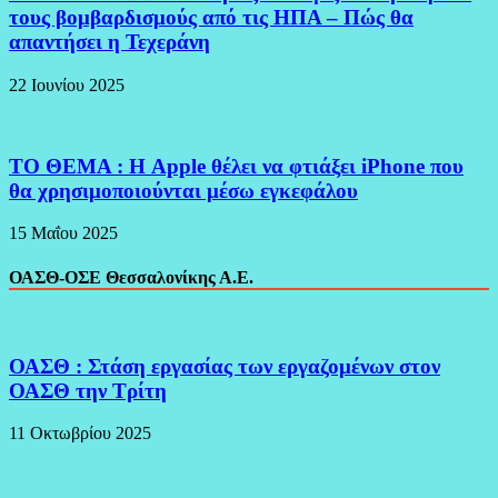
τους βομβαρδισμούς από τις ΗΠΑ – Πώς θα
απαντήσει η Τεχεράνη
22 Ιουνίου 2025
ΤΟ ΘΕΜΑ : Η Apple θέλει να φτιάξει iPhone που
θα χρησιμοποιούνται μέσω εγκεφάλου
15 Μαΐου 2025
ΟΑΣΘ-ΟΣΕ Θεσσαλονίκης Α.Ε.
ΟΑΣΘ : Στάση εργασίας των εργαζομένων στον
ΟΑΣΘ την Τρίτη
11 Οκτωβρίου 2025