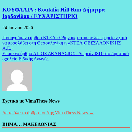
ΚΟΥΦΑΛΙΑ : Koufalia Hill Run Δήμητρα
Ιορδανίδου / ΕΥΧΑΡΙΣΤΗΡΙΟ
24 Ιουνίου 2026
Πλοήγηση
Προηγούμενο άρθρο
ΚΤΕΛ : Οδηγούς αστικών λεωφορείων ζητά
να προσλάβει στη Θεσσαλονίκη η «ΚΤΕΛ ΘΕΣΣΑΛΟΝΙΚΗΣ
άρθρων
Α.Ε.»
Επόμενο άρθρο
ΑΓΙΟΣ ΑΘΑΝΑΣΙΟΣ : Δωρεάν ΙSD στο δημοτικό
σχολείο Ειδικής Αγωγής
Σχετικά με VimaThess News
Δείτε όλα τα άρθρα του/της VimaThess News →
ΒΗΜΑ… ΜΑΚΕΔΟΝΙΑΣ