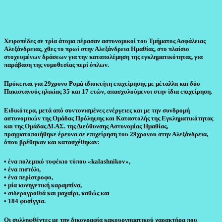
Χειροπέδες σε τρία άτομα πέρασαν αστυνομικοί του Τμήματος Ασφάλειας
Αλεξάνδρειας, χθες το πρωί στην Αλεξάνδρεια Ημαθίας, στο πλαίσιο
στοχευμένων δράσεων για την καταπολέμηση της εγκληματικότητας, για
παράβαση της νομοθεσίας περί όπλων.
Πρόκειται για 29χρονο Ρομά ιδιοκτήτη επιχείρησης με μέταλλα και δύο
Πακιστανούς ηλικίας 35 και 17 ετών, απασχολούμενοι στην ίδια επιχείρηση.
Ειδικότερα, μετά από συντονισμένες ενέργειες και με την συνδρομή
αστυνομικών της Ομάδας Πρόληψης και Καταστολής της Εγκληματικότητας
και της Ομάδας ΔΙ.ΑΣ. της Διεύθυνσης Αστυνομίας Ημαθίας,
πραγματοποιήθηκε έρευνα σε επιχείρηση του 29χρονου στην Αλεξάνδρεια,
όπου βρέθηκαν και κατασχέθηκαν:
• ένα πολεμικό τυφέκιο τύπου «kalashnikov»,
• ένα πιστόλι,
• ένα περίστροφο,
• μία κυνηγετική καραμπίνα,
• σιδερογροθιά και μαχαίρι, καθώς και
• 184 φυσίγγια.
Οι συλληφθέντες με την δικογραφία κακουργηματικού χαρακτήρα που