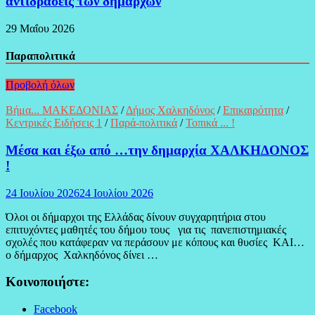
αντιδράσεις των δημάρχων
29 Μαΐου 2026
Παραπολιτικά
Προβολή όλων
Βήμα... ΜΑΚΕΔΟΝΙΑΣ
/
Δήμος Χαλκηδόνος
/
Επικαιρότητα
/
Κεντρικές Ειδήσεις 1
/
Παρά-πολιτικά
/
Τοπικά ... !
Μέσα και έξω από …την δημαρχία ΧΑΛΚΗΔΟΝΟΣ
!
24 Ιουλίου 2026
24 Ιουλίου 2026
Όλοι οι δήμαρχοι της Ελλάδας δίνουν συγχαρητήρια στου
επιτυχόντες μαθητές του δήμου τους για τις πανεπιστημιακές
σχολές που κατάφεραν να περάσουν με κόπους και θυσίες ΚΑΙ…
ο δήμαρχος Χαλκηδόνος δίνει …
Κοινοποιήστε:
Facebook