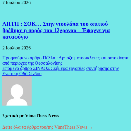
7 Ιουλίου 2026
ΛΗΤΗ : ΣΟΚ… Στην ντουλάπα του σπιτιού
βρέθηκε η σορός του 12χρονου – Έψαχνε για
καταφύγιο
2 Ιουλίου 2026
Πλοήγηση
Προηγούμενο άρθρο
Πέλλα : Άρπαζε μοτοσικλέτες και αυτοκίνητα
από περιοχές της Θεσσαλονίκης
άρθρων
Επόμενο άρθρο
ΣΙΝΔΟΣ : Σήμερα εργασίες συντήρησης στην
Ενωτική Οδό Σίνδου
Σχετικά με VimaThess News
Δείτε όλα τα άρθρα του/της VimaThess News →