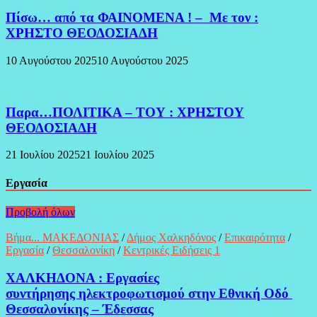
Πίσω… από τα ΦΑΙΝΟΜΕΝΑ ! – Με τον :
ΧΡΗΣΤΟ ΘΕΟΔΟΣΙΑΔΗ
10 Αυγούστου 2025
10 Αυγούστου 2025
Παρα…ΠΟΛΙΤΙΚΑ – ΤΟΥ : ΧΡΗΣΤΟΥ
ΘΕΟΔΟΣΙΑΔΗ
21 Ιουλίου 2025
21 Ιουλίου 2025
Εργασία
Προβολή όλων
Βήμα... ΜΑΚΕΔΟΝΙΑΣ
/
Δήμος Χαλκηδόνος
/
Επικαιρότητα
/
Εργασία
/
Θεσσαλονίκη
/
Κεντρικές Ειδήσεις 1
ΧΑΛΚΗΔΟΝΑ : Εργασίες
συντήρησης ηλεκτροφωτισμού στην Εθνική Οδό
Θεσσαλονίκης – Έδεσσας