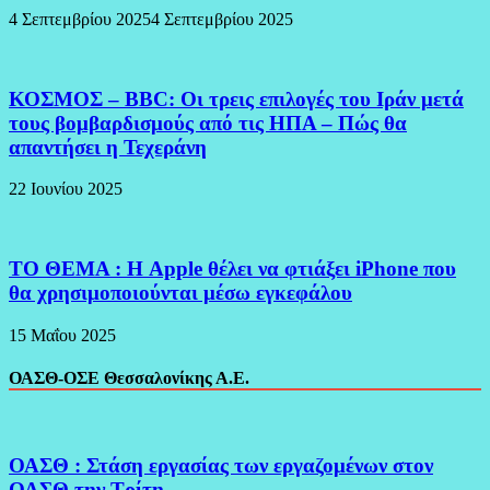
4 Σεπτεμβρίου 2025
4 Σεπτεμβρίου 2025
ΚΟΣΜΟΣ – BBC: Οι τρεις επιλογές του Ιράν μετά
τους βομβαρδισμούς από τις ΗΠΑ – Πώς θα
απαντήσει η Τεχεράνη
22 Ιουνίου 2025
ΤΟ ΘΕΜΑ : Η Apple θέλει να φτιάξει iPhone που
θα χρησιμοποιούνται μέσω εγκεφάλου
15 Μαΐου 2025
ΟΑΣΘ-ΟΣΕ Θεσσαλονίκης Α.Ε.
ΟΑΣΘ : Στάση εργασίας των εργαζομένων στον
ΟΑΣΘ την Τρίτη