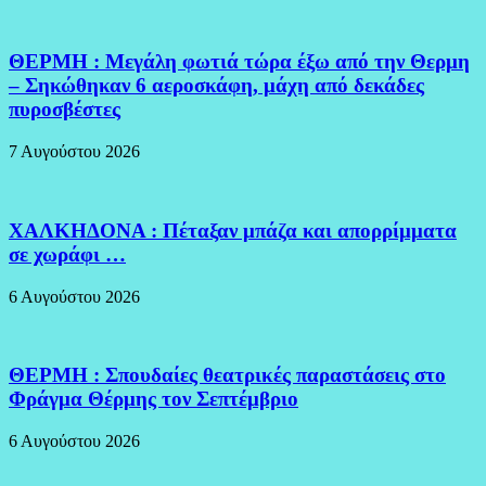
ΘΕΡΜΗ : Μεγάλη φωτιά τώρα έξω από την Θερμη
– Σηκώθηκαν 6 αεροσκάφη, μάχη από δεκάδες
πυροσβέστες
7 Αυγούστου 2026
ΧΑΛΚΗΔΟΝΑ : Πέταξαν μπάζα και απορρίμματα
σε χωράφι …
6 Αυγούστου 2026
ΘΕΡΜΗ : Σπουδαίες θεατρικές παραστάσεις στο
Φράγμα Θέρμης τον Σεπτέμβριο
6 Αυγούστου 2026