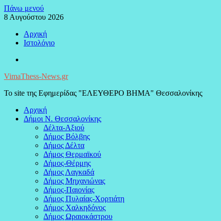
Μεταπηδήστε
Πάνω μενού
στο
8 Αυγούστου 2026
περιεχόμενο
Αρχική
Ιστολόγιο
Facebook
VimaThess-News.gr
Το site της Εφημερίδας "ΕΛΕΥΘΕΡΟ ΒΗΜΑ" Θεσσαλονίκης
Αρχική
Δήμοι Ν. Θεσσαλονίκης
Δέλτα-Αξιού
Δήμος Βόλβης
Δήμος Δέλτα
Δήμος Θερμαϊκού
Δήμος-Θέρμης
Δήμος Λαγκαδά
Δήμος Μηχανιώνας
Δήμος-Παιονίας
Δήμος Πυλαίας-Χορτιάτη
Δήμος Χαλκηδόνος
Δήμος Ωραιοκάστρου