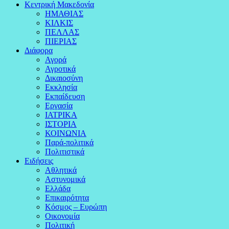
Κεντρική Μακεδονία
ΗΜΑΘΙΑΣ
ΚΙΛΚΙΣ
ΠΕΛΛΑΣ
ΠΙΕΡΙΑΣ
Διάφορα
Αγορά
Αγροτικά
Δικαιοσύνη
Εκκλησία
Εκπαίδευση
Εργασία
ΙΑΤΡΙΚΑ
ΙΣΤΟΡΙΑ
ΚΟΙΝΩΝΙΑ
Παρά-πολιτικά
Πολιτιστικά
Ειδήσεις
Αθλητικά
Αστυνομικά
Ελλάδα
Επικαιρότητα
Κόσμος – Ευρώπη
Οικονομία
Πολιτική